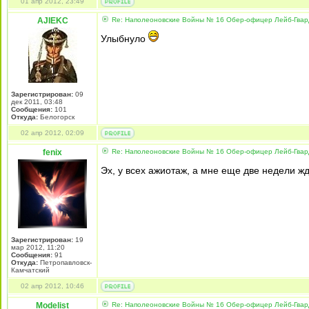
01 апр 2012, 23:49
AJIEKC
Re: Наполеоновские Войны № 16 Обер-офицер Лейб-Гварди
Улыбнуло
Зарегистрирован:
09
дек 2011, 03:48
Сообщения:
101
Откуда:
Белогорск
02 апр 2012, 02:09
fenix
Re: Наполеоновские Войны № 16 Обер-офицер Лейб-Гварди
Эх, у всех ажиотаж, а мне еще две недели ж
Зарегистрирован:
19
мар 2012, 11:20
Сообщения:
91
Откуда:
Петропавловск-
Камчатский
02 апр 2012, 10:46
Modelist
Re: Наполеоновские Войны № 16 Обер-офицер Лейб-Гварди