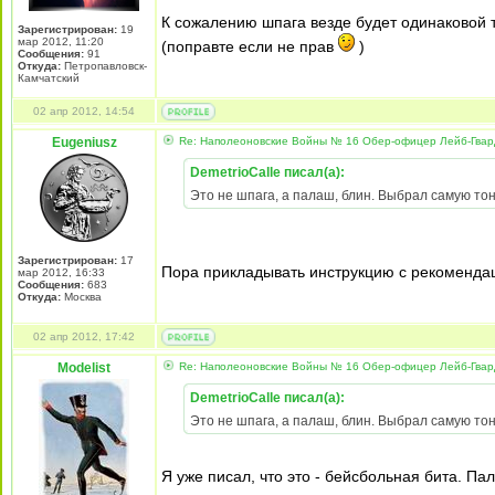
К сожалению шпага везде будет одинаковой 
Зарегистрирован:
19
мар 2012, 11:20
(поправте если не прав
)
Сообщения:
91
Откуда:
Петропавловск-
Камчатский
02 апр 2012, 14:54
Eugeniusz
Re: Наполеоновские Войны № 16 Обер-офицер Лейб-Гварди
DemetrioCalle писал(а):
Это не шпага, а палаш, блин. Выбрал самую тонк
Зарегистрирован:
17
Пора прикладывать инструкцию с рекомендац
мар 2012, 16:33
Сообщения:
683
Откуда:
Москва
02 апр 2012, 17:42
Modelist
Re: Наполеоновские Войны № 16 Обер-офицер Лейб-Гварди
DemetrioCalle писал(а):
Это не шпага, а палаш, блин. Выбрал самую тонк
Я уже писал, что это - бейсбольная бита. Пала