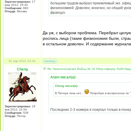
Зарегистрирован:
17
большим трудом выбрал приемлемый экз. офиц
мар 2012, 16:33
физиономией. Доволен, конечно, но общий урове
Сообщения:
683
Откуда:
Москва
француз.
Да уж, с выбором проблема. Перебрал целую
роспись лица (такие физиономии были, стра
в остальном доволен. И содержание журнала
01 апр 2012, 01:41
Cheng
Re: Наполеоновские Войны № 16 Обер-офицер Лейб-Гварди
Arjen писал(а):
Cheng писал(а):
В Питере пока нет...
Попробую в воскресенье по "
Зарегистрирован:
18
Последние 2-3 номера я покупал только в понед
янв 2012, 22:54
Сообщения:
539
Откуда:
Питер