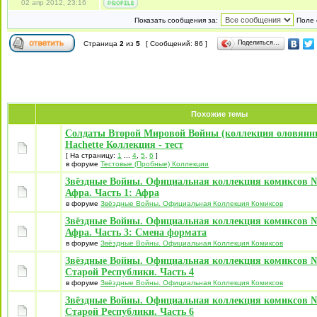
02 апр 2012, 23:16
Показать сообщения за:
Поле 
Поделиться…
Страница
2
из
5
[ Сообщений: 86 ]
Похожие темы
Солдаты Второй Мировой Войны (коллекция оловянны
Hachette Коллекция - тест
[ На страницу:
1
...
4
,
5
,
6
]
в форуме
Тестовые (Пробные) Коллекции
Звёздные Войны. Официальная коллекция комиксов №
Афра. Часть 1: Афра
в форуме
Звёздные Войны. Официальная Коллекция Комиксов
Звёздные Войны. Официальная коллекция комиксов №
Афра. Часть 3: Смена формата
в форуме
Звёздные Войны. Официальная Коллекция Комиксов
Звёздные Войны. Официальная коллекция комиксов 
Старой Республики. Часть 4
в форуме
Звёздные Войны. Официальная Коллекция Комиксов
Звёздные Войны. Официальная коллекция комиксов 
Старой Республики. Часть 6