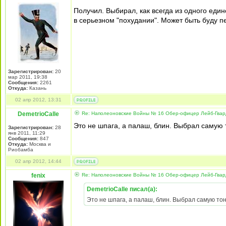
Получил. Выбирал, как всегда из одного еди
в серьезном "похудании". Может быть буду п
Зарегистрирован:
20
мар 2011, 19:38
Сообщения:
2261
Откуда:
Казань
02 апр 2012, 13:31
DemetrioCalle
Re: Наполеоновские Войны № 16 Обер-офицер Лейб-Гварди
Это не шпага, а палаш, блин. Выбрал самую т
Зарегистрирован:
28
янв 2011, 11:29
Сообщения:
847
Откуда:
Москва и
Риобамба
02 апр 2012, 14:44
fenix
Re: Наполеоновские Войны № 16 Обер-офицер Лейб-Гварди
DemetrioCalle писал(а):
Это не шпага, а палаш, блин. Выбрал самую тонк