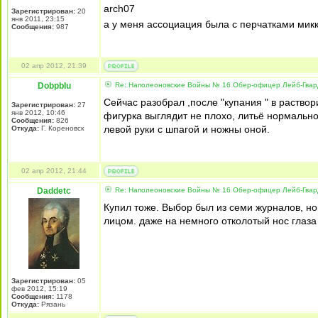
arch07
Зарегистрирован:
20
янв 2011, 23:15
а у меня ассоциация была с перчатками микк
Сообщения:
987
02 апр 2012, 21:39
DobpbIu
Re: Наполеоновские Войны № 16 Обер-офицер Лейб-Гварди
Сейчас разобрал ,после "купания " в раствор
Зарегистрирован:
27
янв 2012, 10:46
фигурка выглядит не плохо, литьё нормально
Сообщения:
826
левой руки с шпагой и ножны оной.
Откуда:
Г. Кореновск
02 апр 2012, 21:44
Daddetc
Re: Наполеоновские Войны № 16 Обер-офицер Лейб-Гварди
Купил тоже. Выбор был из семи журналов, н
лицом. даже на немного отколотый нос глаза 
Зарегистрирован:
05
фев 2012, 15:19
Сообщения:
1178
Откуда:
Рязань