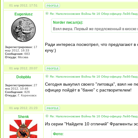
01 апр 2012, 17:51
Eugeniusz
Re: Наполеоновские Войны № 16 Обер-офицер Лейб-Гварди
Norder писал(а):
Взял вчера. Первый же предложенный в киоске
Ради интереса посмотрел, что предлагают в 
Зарегистрирован:
17
кучу:)
мар 2012, 16:33
Сообщения:
683
Откуда:
Москва
01 апр 2012, 20:07
DobpbIu
Re: Наполеоновские Войны № 16 Обер-офицер Лейб-Гварди
Сегодня выкупил своего "литовца", взял не п
Зарегистрирован:
27
янв 2012, 10:46
офицер пойдёт в "баню" с растворителем!
Сообщения:
826
Откуда:
Г. Кореновск
01 апр 2012, 21:23
Shenk
Re: Наполеоновские Войны № 16 Обер-офицер Лейб-Гварди
Из серии "Найдите 10 отличий" Фрагменты эск
Фото: