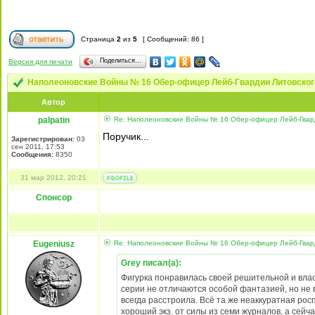
Страница
2
из
5
[ Сообщений: 86 ]
Поделиться…
Версия для печати
Наполеоновские Войны № 16 Обер-офицер Лейб-Гвардии Литовского 
Автор
palpatin
Re: Наполеоновские Войны № 16 Обер-офицер Лейб-Гварди
Поручик...
Зарегистрирован:
03
сен 2011, 17:53
Сообщения:
8350
31 мар 2012, 20:21
Спонсор
Eugeniusz
Re: Наполеоновские Войны № 16 Обер-офицер Лейб-Гварди
Grey писал(а):
Фигурка понравилась своей решительной и влас
серии не отличаются особой фантазией, но не в
всегда расстроила. Всё та же неаккуратная рос
хороший экз. от силы из семи журналов, а сейча