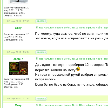
Зарегистрирован:
20
мар 2011, 19:38
Сообщения:
2261
Откуда:
Казань
02 апр 2012, 17:58
Grey
Re: Наполеоновские Войны № 16 Обер-офицер Лейб-Гварди
По-моему, куда важнее, чтоб не запятнали че
Зарегистрирован:
20
янв 2011, 23:15
это вовсе, когда всё исправляется на раз и дв
Сообщения:
987
02 апр 2012, 19:54
arch07
Re: Наполеоновские Войны № 16 Обер-офицер Лейб-Гварди
Да ладно - сегодня перебирал 12 номеров. Т
перчатка зимняя на меху
Из трех с нормальной рукой выбрал с прием
исправилось.
Зарегистрирован:
04
мар 2011, 10:02
Если бы не было выбора, ну не знаю, офице
Сообщения:
698
Откуда:
мск
02 апр 2012, 21:30
Grey
Re: Наполеоновские Войны № 16 Обер-офицер Лейб-Гварди