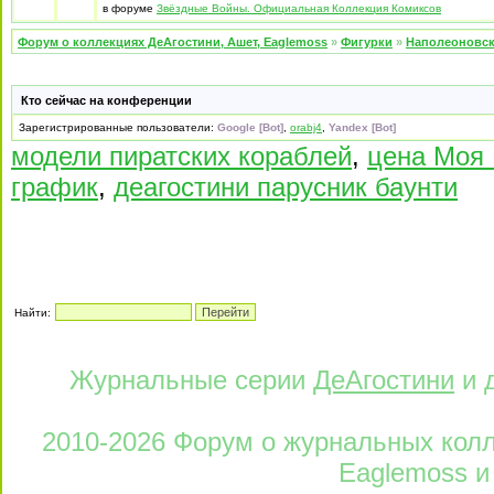
в форуме
Звёздные Войны. Официальная Коллекция Комиксов
Форум о коллекциях ДеАгостини, Ашет, Eaglemoss
»
Фигурки
»
Наполеоновс
Кто сейчас на конференции
Зарегистрированные пользователи:
Google [Bot]
,
orabj4
,
Yandex [Bot]
модели пиратских кораблей
,
цена Моя 
график
,
деагостини парусник баунти
Найти:
Журнальные серии
ДеАгостини
и 
2010-2026 Форум о журнальных колле
Eaglemoss и