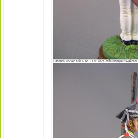
Наполеоновские войны №10 Гренадер лейб-гвардии Измайловског