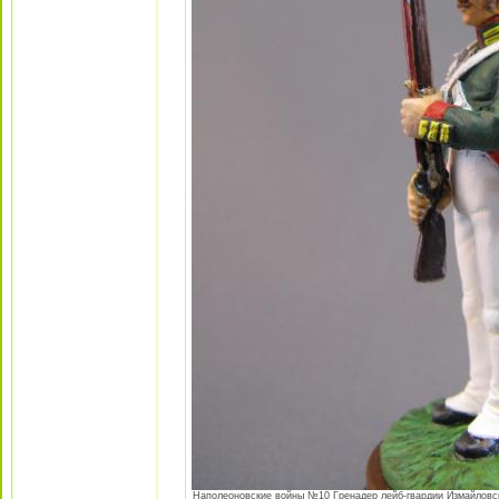
Наполеоновские войны №10 Гренадер лейб-гвардии Измайловског