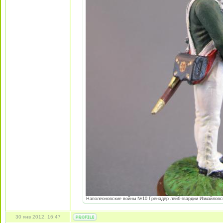
Наполеоновские войны №10 Гренадер лейб-гвардии Измайловског
30 янв 2012, 16:47