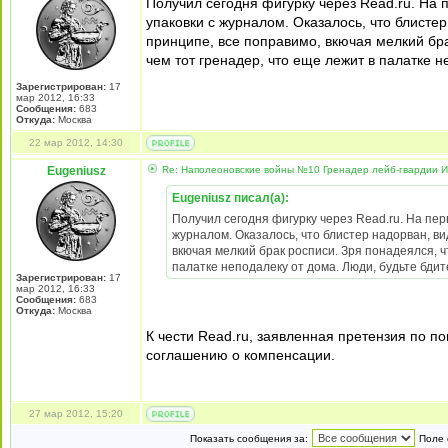
Получил сегодня фигурку через Read.ru. На 
упаковки с журналом. Оказалось, что блисте
принципе, все поправимо, вкючая мелкий бра
чем тот гренадер, что еще лежит в палатке н
Зарегистрирован:
17
мар 2012, 16:33
Сообщения:
683
Откуда:
Москва
22 мар 2012, 14:30
Eugeniusz
Re: Наполеоновские войны №10 Гренадер лейб-гвардии Из
Eugeniusz писал(а):
Получил сегодня фигурку через Read.ru. На пер
журналом. Оказалось, что блистер надорван, в
вкючая мелкий брак росписи. Зря понадеялся, ч
палатке неподалеку от дома. Люди, будьте бди
Зарегистрирован:
17
мар 2012, 16:33
Сообщения:
683
Откуда:
Москва
К чести Read.ru, заявленная претензия по 
соглашению о компенсации.
27 мар 2012, 15:20
Показать сообщения за:
Поле 