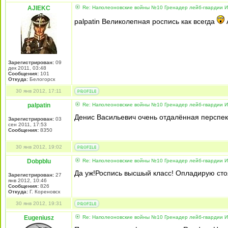
AJIEKC
Re: Наполеоновские войны №10 Гренадер лейб-гвардии Из
palpatin Великолепная роспись как всегда
Зарегистрирован:
09
дек 2011, 03:48
Сообщения:
101
Откуда:
Белогорск
30 янв 2012, 17:11
palpatin
Re: Наполеоновские войны №10 Гренадер лейб-гвардии Из
Денис Васильевич очень отдалённая перспек
Зарегистрирован:
03
сен 2011, 17:53
Сообщения:
8350
30 янв 2012, 19:02
DobpbIu
Re: Наполеоновские войны №10 Гренадер лейб-гвардии Из
Да уж!Роспись высшый класс! Опладирую стоя
Зарегистрирован:
27
янв 2012, 10:46
Сообщения:
826
Откуда:
Г. Кореновск
30 янв 2012, 19:31
Eugeniusz
Re: Наполеоновские войны №10 Гренадер лейб-гвардии Из