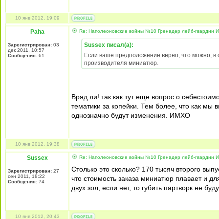
10 янв 2012, 19:09
Paha
Re: Наполеоновские войны №10 Гренадер лейб-гвардии Из
Sussex писал(а):
Зарегистрирован:
03
дек 2011, 10:57
Если ваше предположение верно, что можно, в 
Сообщения:
61
производителя миниатюр.
Вряд ли! так как тут еще вопрос о себестоим
тематики за копейки. Тем более, что как мы 
однозначно будут изменения. ИМХО
10 янв 2012, 19:38
Sussex
Re: Наполеоновские войны №10 Гренадер лейб-гвардии Из
Столько это сколько? 170 тысяч второго вып
Зарегистрирован:
27
сен 2011, 18:22
что стоимость заказа миниатюр плавает и дл
Сообщения:
74
двух зол, если нет, то губить партворк не буду
10 янв 2012, 20:43