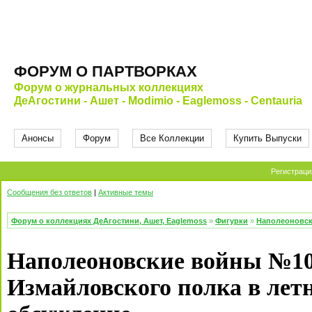
ФОРУМ О ПАРТВОРКАХ
Форум о журнальных коллекциях
ДеАгостини - Ашет - Modimio - Eaglemoss - Centauria
Анонсы
Форум
Все Коллекции
Купить Выпуски
Регистраци
Сообщения без ответов
|
Активные темы
Форум о коллекциях ДеАгостини, Ашет, Eaglemoss
»
Фигурки
»
Наполеоновс
Наполеоновские войны №10
Измайловского полка в летн