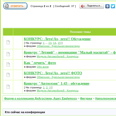
Поделиться…
Страница
2
из
2
[ Сообщений: 37 ]
Похожие темы
КОНКУРС: Лето!Ах, лето!! Обсуждение
[ На страницу:
1
...
13
,
14
,
15
]
в форуме
Обменник - Кукольная миниатюра
Конкурс "Летний" - номинация "Малый масштаб" - фо
в форуме
Модели Автомобилей - Конкурсы
Как "лечить" фото
в форуме
Обо всем
КОНКУРС: Лето!Ах, лето!! ФОТО
в форуме
Обменник - Кукольная миниатюра
Конкурс "Автосезон" 1:43 - обсуждение
[ На страницу:
1
,
2
,
3
]
в форуме
Модели Автомобилей - Конкурсы
Форум о коллекциях ДеАгостини, Ашет, Eaglemoss
»
Фигурки
»
Наполеоновс
Кто сейчас на конференции