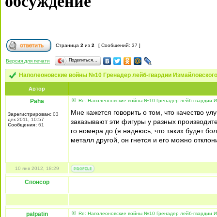
обсуждение
Страница
2
из
2
[ Сообщений: 37 ]
Поделиться…
Версия для печати
Наполеоновские войны №10 Гренадер лейб-гвардии Измайловского 
Автор
Paha
Re: Наполеоновские войны №10 Гренадер лейб-гвардии Из
Мне кажется говорить о том, что качество ул
Зарегистрирован:
03
дек 2011, 10:57
заказывают эти фигуры у разных производите
Сообщения:
61
го номера до (я надеюсь, что таких будет б
металл другой, он гнется и его можно отклон
10 янв 2012, 18:29
Спонсор
palpatin
Re: Наполеоновские войны №10 Гренадер лейб-гвардии Из