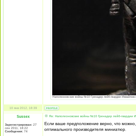
Наполеоновские войны №10 Гренадер лейб-гвардии Измайловског
10 янв 2012, 18:39
Sussex
Re: Наполеоновские войны №10 Гренадер лейб-гвардии Из
Если ваше предположение верно, что можно, 
Зарегистрирован:
27
сен 2011, 18:22
оптимального производителя миниатюр.
Сообщения:
74