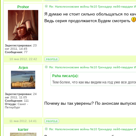
Prohor
Re: Наполеоновские войны №10 Гренадер лейб-гвардии Из
Я думаю не стоит сильно обольщаться по кач
Ведь серия продолжается.Будем смотреть
Зарегистрирован:
23
окт 2011, 14:45
Сообщения:
77
10 янв 2012, 22:42
Arjen
Re: Наполеоновские войны №10 Гренадер лейб-гвардии Из
Paha писал(а):
Тем более, что как мы видим на год уже все дог
Зарегистрирован:
24
авг 2011, 11:05
Сообщения:
111
Почему вы так уверены? По анонсам выпуск
Откуда:
Санкт -
Петербург
11 янв 2012, 14:41
karter
Re: Наполеоновские войны №10 Гренадер лейб-гвардии Из