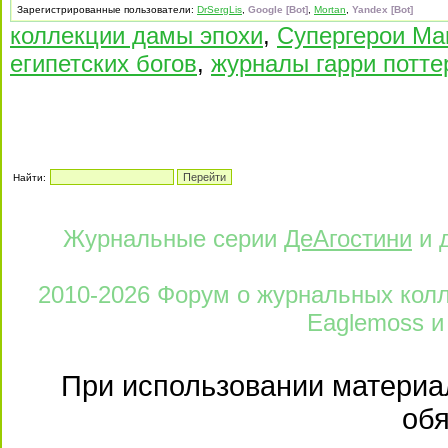
Зарегистрированные пользователи:
DrSergLis
,
Google [Bot]
,
Mortan
,
Yandex [Bot]
коллекции дамы эпохи
,
Супергерои Ma
египетских богов
,
журналы гарри потте
Найти:
Журнальные серии
ДеАгостини
и 
2010-2026 Форум о журнальных колле
Eaglemoss и
При использовании материал
обя