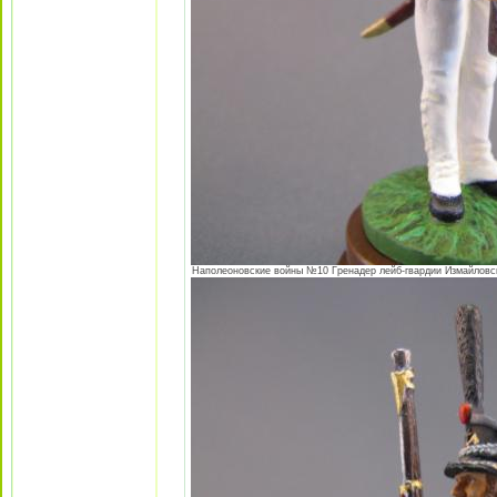
Наполеоновские войны №10 Гренадер лейб-гвардии Измайловског