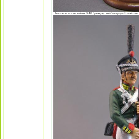
Наполеоновские войны №10 Гренадер лейб-гвардии Измайловског