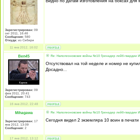
Видно по датам изготовления на боксах для 
Зарегистрирован:
09
окт 2011, 16:46
Сообщения:
580
Откуда:
из Сибири
11 янв 2012, 16:02
Ben45
Re: Наполеоновские войны №10 Гренадер лейб-гвардии Из
Отсутствовал на той неделе и номер не купил.
Досадно...
Зарегистрирован:
09
фев 2011, 20:41
Сообщения:
743
16 янв 2012, 22:48
Mihagawa
Re: Наполеоновские войны №10 Гренадер лейб-гвардии Из
Сегодня видел 2 экземляра 10 воин в печати
Зарегистрирован:
17
янв 2012, 13:09
Сообщения:
2
17 янв 2012, 13:12