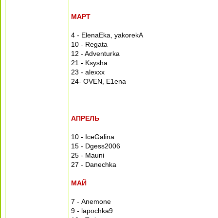
МАРТ
4 - ElenaEka, yakorekA
10 - Regata
12 - Adventurka
21 - Ksysha
23 - alexxx
24- OVEN, E1ena
АПРЕЛЬ
10 - IceGalina
15 - Dgess2006
25 - Mauni
27 - Danechka
МАЙ
7 - Anemone
9 - lapochka9