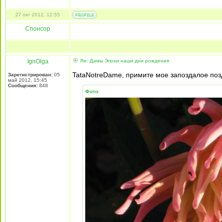
27 окт 2012, 12:55
Спонсор
IgnOlga
Re: Дамы Эпохи наши дни рождения
TataNotreDame, примите мое запоздалое поз
Зарегистрирован:
05
май 2012, 15:45
Сообщения:
848
Фото: