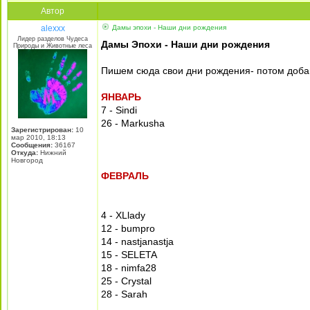
Автор
alexxx
Дамы эпохи - Наши дни рождения
Лидер разделов Чудеса
Дамы Эпохи - Наши дни рождения
Природы и Животные леса
Пишем сюда свои дни рождения- потом добав
ЯНВАРЬ
7 - Sindi
26 - Markusha
Зарегистрирован:
10
мар 2010, 18:13
Сообщения:
36167
Откуда:
Нижний
Новгород
ФЕВРАЛЬ
4 - XLlady
12 - bumpro
14 - nastjanastja
15 - SELETA
18 - nimfa28
25 - Crystal
28 - Sarah