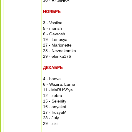
30 - RYSINKA
НОЯБРЬ
3 - Vasilna
5 - marish
6 - Gavrosh
19 - Lenusya
27 - Marionette
28 - Neznakomka
29 - elenka176
ДЕКАБРЬ
4 - baeva
6 - Wazira, Larna
11 - MaRUSSya
12 - zebra
15 - Selenity
16 - anyakaf
17 - IrusyaM
28 - July
29 - zizi