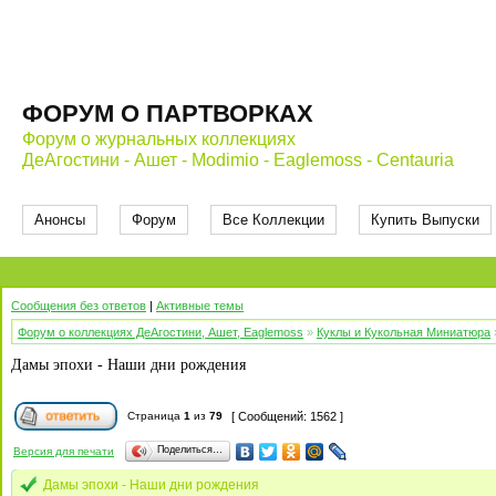
ФОРУМ О ПАРТВОРКАХ
Форум о журнальных коллекциях
ДеАгостини - Ашет - Modimio - Eaglemoss - Centauria
Анонсы
Форум
Все Коллекции
Купить Выпуски
Сообщения без ответов
|
Активные темы
Форум о коллекциях ДеАгостини, Ашет, Eaglemoss
»
Куклы и Кукольная Миниатюра
Дамы эпохи - Наши дни рождения
Страница
1
из
79
[ Сообщений: 1562 ]
Поделиться…
Версия для печати
Дамы эпохи - Наши дни рождения