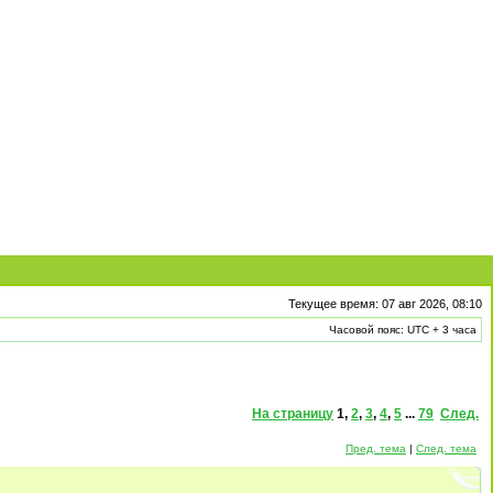
Текущее время: 07 авг 2026, 08:10
Часовой пояс: UTC + 3 часа
На страницу
1
,
2
,
3
,
4
,
5
...
79
След.
Пред. тема
|
След. тема