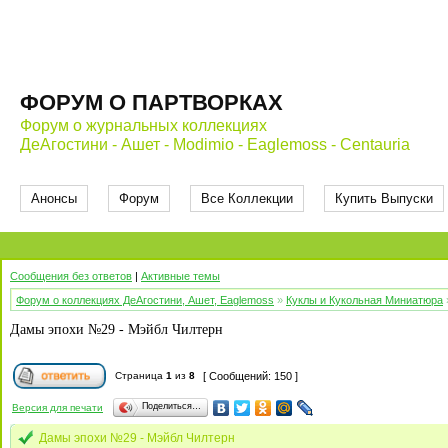
ФОРУМ О ПАРТВОРКАХ
Форум о журнальных коллекциях
ДеАгостини - Ашет - Modimio - Eaglemoss - Centauria
Анонсы
Форум
Все Коллекции
Купить Выпуски
Сообщения без ответов
|
Активные темы
Форум о коллекциях ДеАгостини, Ашет, Eaglemoss
»
Куклы и Кукольная Миниатюра
Дамы эпохи №29 - Мэйбл Чилтерн
Страница
1
из
8
[ Сообщений: 150 ]
Поделиться…
Версия для печати
Дамы эпохи №29 - Мэйбл Чилтерн