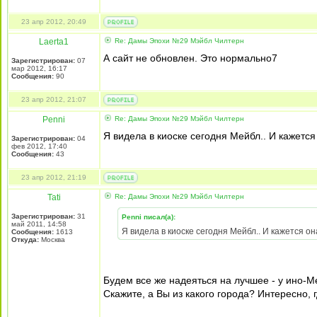
23 апр 2012, 20:49
Laerta1
Re: Дамы Эпохи №29 Мэйбл Чилтерн
А сайт не обновлен. Это нормально7
Зарегистрирован:
07
мар 2012, 16:17
Сообщения:
90
23 апр 2012, 21:07
Penni
Re: Дамы Эпохи №29 Мэйбл Чилтерн
Я видела в киоске сегодня Мейбл.. И кажется
Зарегистрирован:
04
фев 2012, 17:40
Сообщения:
43
23 апр 2012, 21:19
Tati
Re: Дамы Эпохи №29 Мэйбл Чилтерн
Зарегистрирован:
31
Penni писал(а):
май 2011, 14:58
Я видела в киоске сегодня Мейбл.. И кажется он
Сообщения:
1613
Откуда:
Москва
Будем все же надеяться на лучшее - у ино-Ме
Скажите, а Вы из какого города? Интересно,