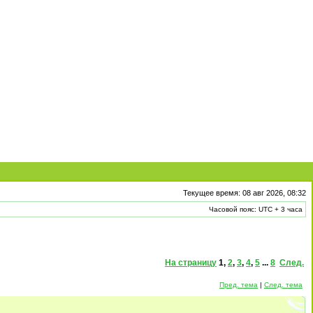
Текущее время: 08 авг 2026, 08:32
Часовой пояс: UTC + 3 часа
На страницу
1
,
2
,
3
,
4
,
5
...
8
След.
Пред. тема
|
След. тема