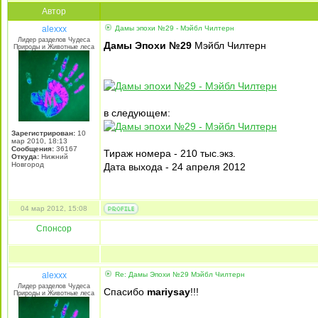
Автор
alexxx
Дамы эпохи №29 - Мэйбл Чилтерн
Лидер разделов Чудеса
Дамы Эпохи №29
Мэйбл Чилтерн
Природы и Животные леса
в следующем:
Зарегистрирован:
10
мар 2010, 18:13
Сообщения:
36167
Тираж номера - 210 тыс.экз.
Откуда:
Нижний
Новгород
Дата выхода - 24 апреля 2012
04 мар 2012, 15:08
Спонсор
alexxx
Re: Дамы Эпохи №29 Мэйбл Чилтерн
Лидер разделов Чудеса
Спасибо
mariysay
!!!
Природы и Животные леса