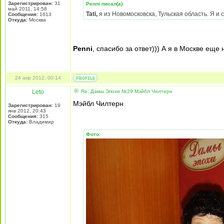
Зарегистрирован:
31
Penni писал(а):
май 2011, 14:58
Tati,
я из Новомосковска, Тульская область. Я и 
Сообщения:
1613
Откуда:
Москва
Penni
, спасибо за ответ))) А я в Москве ещ
24 апр 2012, 00:14
Leto
Re: Дамы Эпохи №29 Мэйбл Чилтерн
Мэйбл Чилтерн
Зарегистрирован:
19
янв 2012, 20:43
Сообщения:
315
Откуда:
Владимир
Фото: