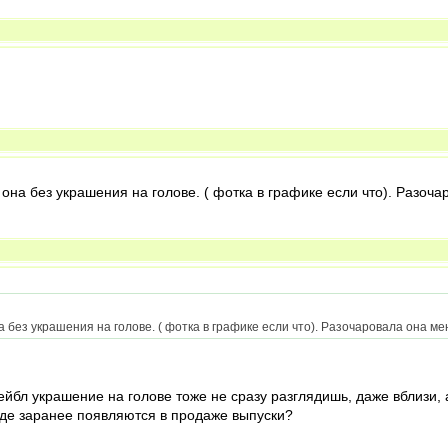
 она без украшения на голове. ( фотка в графике если что). Разоча
а без украшения на голове. ( фотка в графике если что). Разочаровала она мен
йбл украшение на голове тоже не сразу разглядишь, даже вблизи, а
 где заранее появляются в продаже выпуски?