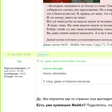
Дамы эпохи №29 - Мэйбл Чилтерн 2.jpg [ 71.75 К
17 апр 2012, 21:06
Tati
Re: Дамы Эпохи №29 Мэйбл Чилтерн
Зарегистрирован:
31
alexxx писал(а):
май 2011, 14:58
Анонс обновлен.
Сообщения:
1613
Откуда:
Москва
У след. дамы отобрали перчатки.
Да, без перчаток как-то странно она выглядит..
Есть уже купившие Мейбл?
Поделитесь, по