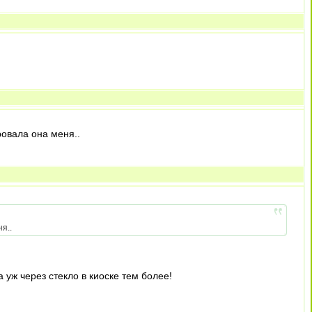
ровала она меня..
я..
 уж через стекло в киоске тем более!