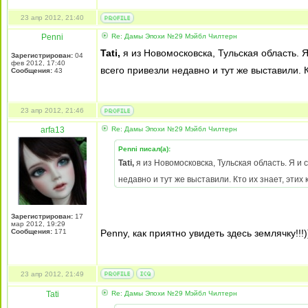
23 апр 2012, 21:40
Penni
Re: Дамы Эпохи №29 Мэйбл Чилтерн
Tati,
я из Новомосковска, Тульская область. Я
Зарегистрирован:
04
фев 2012, 17:40
всего привезли недавно и тут же выставили. К
Сообщения:
43
23 апр 2012, 21:46
arfa13
Re: Дамы Эпохи №29 Мэйбл Чилтерн
Penni писал(а):
Tati,
я из Новомосковска, Тульская область. Я и 
недавно и тут же выставили. Кто их знает, этих 
Зарегистрирован:
17
мар 2012, 19:29
Сообщения:
171
Penny, как приятно увидеть здесь землячку!!!)
23 апр 2012, 21:49
Tati
Re: Дамы Эпохи №29 Мэйбл Чилтерн