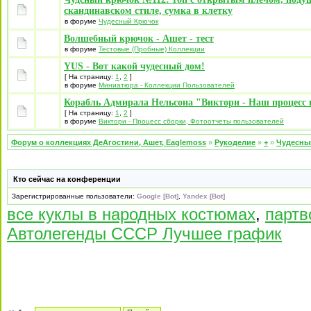
скандинавском стиле, сумка в клетку
в форуме
Чудесный Крючок
Волшебный крючок - Ашет - тест
в форуме
Тестовые (Пробные) Коллекции
YUS - Вот какой чудесный дом!
[ На страницу:
1
,
2
]
в форуме
Миниатюра - Коллекции Пользователей
Корабль Адмирала Нельсона "Виктори - Наш процесс 
[ На страницу:
1
,
2
]
в форуме
Виктори - Процесс сборки, Фотоотчеты пользователей
Форум о коллекциях ДеАгостини, Ашет, Eaglemoss
»
Рукоделие
»
+
»
Чудесны
Кто сейчас на конференции
Зарегистрированные пользователи:
Google [Bot]
,
Yandex [Bot]
все куклы в народных костюмах
,
партв
Автолегенды СССР Лучшее график