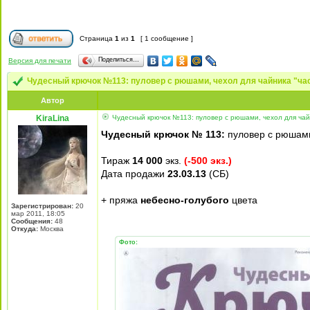
Страница
1
из
1
[ 1 сообщение ]
Поделиться…
Версия для печати
Чудесный крючок №113: пуловер с рюшами, чехол для чайника "ча
Автор
KiraLina
Чудесный крючок №113: пуловер с рюшами, чехол для чай
Чудесный крючок № 113:
пуловер с рюшами
Тираж
14 000
экз.
(-500 экз.)
Дата продажи
23.03.13
(СБ)
+ пряжа
небесно-голубого
цвета
Зарегистрирован:
20
мар 2011, 18:05
Сообщения:
48
Откуда:
Москва
Фото: