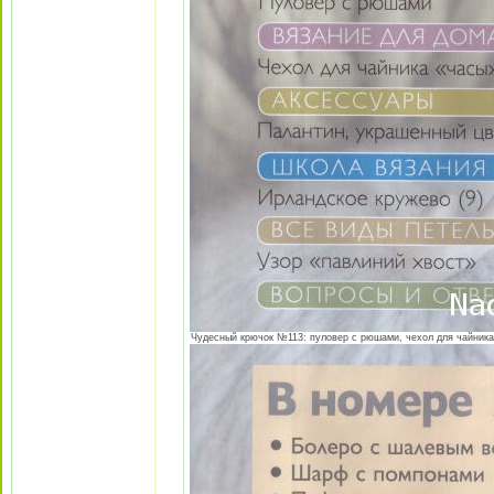
Чудесный крючок №113: пуловер с рюшами, чехол для чайника "