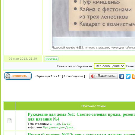
Чудесный крючок №113: пуловер с рюшами, чехол для чайника "
26 мар 2013, 21:29
Показать сообщения за:
Поле 
Поделиться…
Страница
1
из
1
[ 1 сообщение ]
Похожие темы
Рукоделие для дома №1: Светло-зеленая пряжа, розов
для вязания №4
[ На страницу:
1
...
10
,
11
,
12
]
в форуме
Рукоделие для Дома
Чудсный крючок №112: топ с открытым плечом, поду