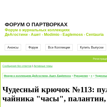
ФОРУМ О ПАРТВОРКАХ
Форум о журнальных коллекциях
ДеАгостини - Ашет - Modimio - Eaglemoss - Centauria
Анонсы
Форум
Все Коллекции
Купить Выпуски
Регистраци
Сообщения без ответов
|
Активные темы
Форум о коллекциях ДеАгостини, Ашет, Eaglemoss
»
Рукоделие
»
+
»
Чудесны
Чудесный крючок №113: пул
чайника "часы", палантин