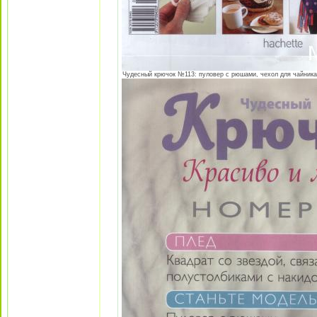
Чудесный крючок №113: пуловер с рюшами, чехол для чайника "