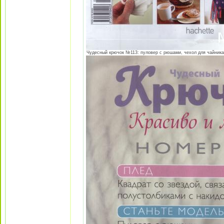
Чудесный крючок №113: пуловер с рюшами, чехол для чайника "