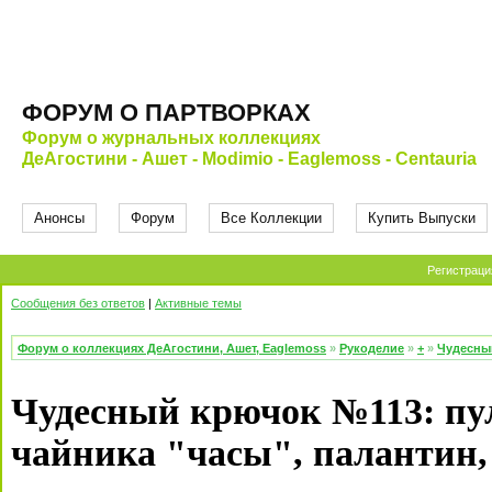
ФОРУМ О ПАРТВОРКАХ
Форум о журнальных коллекциях
ДеАгостини - Ашет - Modimio - Eaglemoss - Centauria
Анонсы
Форум
Все Коллекции
Купить Выпуски
Регистраци
Сообщения без ответов
|
Активные темы
Форум о коллекциях ДеАгостини, Ашет, Eaglemoss
»
Рукоделие
»
+
»
Чудесны
Чудесный крючок №113: пул
чайника "часы", палантин