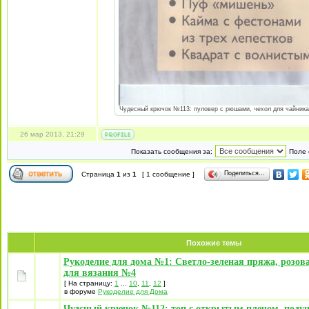
Чудесный крючок №113: пуловер с рюшами, чехол для чайника "
26 мар 2013, 21:29
Показать сообщения за:
Поле 
Поделиться…
Страница
1
из
1
[ 1 сообщение ]
Похожие темы
Рукоделие для дома №1: Светло-зеленая пряжа, розов
для вязания №4
[ На страницу:
1
...
10
,
11
,
12
]
в форуме
Рукоделие для Дома
Чудсный крючок №112: топ с открытым плечом, поду