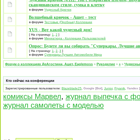
скандинавском стиле, сумка в клетку
в форуме
Чудесный Крючок
Волшебный крючок - Ашет - тест
в форуме
Тестовые (Пробные) Коллекции
YUS - Вот какой чудесный дом!
[ На страницу:
1
,
2
]
в форуме
Миниатюра - Коллекции Пользователей
Опрос: Будете ли вы собирать "Суперкары. Лучшие а
[ На страницу:
1
,
2
,
3
]
в форуме
Суперкары Лучшие Автомобили Mира
Форум о коллекциях ДеАгостини, Ашет, Eaglemoss
»
Рукоделие
»
+
»
Чудесны
Кто сейчас на конференции
Зарегистрированные пользователи:
Blazeblade25
,
Google [Bot]
,
Junior
,
Pryanik
,
Yandex [
комиксы Марвел
,
журнал выпечка с ф
журнал самолеты с моделью