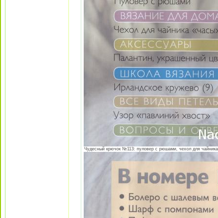
Чудесный крючок №113: пуловер с рюшами, чехол для чайника "