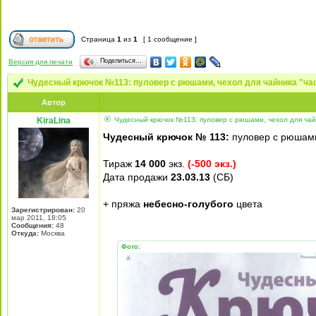
Страница
1
из
1
[ 1 сообщение ]
Поделиться…
Версия для печати
Чудесный крючок №113: пуловер с рюшами, чехол для чайника "ча
Автор
KiraLina
Чудесный крючок №113: пуловер с рюшами, чехол для чай
Чудесный крючок № 113:
пуловер с рюшами
Тираж
14 000
экз.
(-500 экз.)
Дата продажи
23.03.13
(СБ)
+ пряжа
небесно-голубого
цвета
Зарегистрирован:
20
мар 2011, 18:05
Сообщения:
48
Откуда:
Москва
Фото: