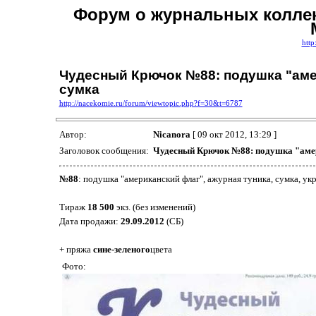
Форум о журнальных коллек
http
Чудесный Крючок №88: подушка "амер
сумка
http://nacekomie.ru/forum/viewtopic.php?f=30&t=6787
Автор:
Nicanora
[ 09 окт 2012, 13:29 ]
Заголовок сообщения:
Чудесный Крючок №88: подушка "амер
№88
: подушка "американский флаг", ажурная туника, сумка, у
Тираж
18 500
экз. (без изменений)
Дата продажи:
29.09.2012
(СБ)
+ пряжа
сине-зеленого
цвета
Фото: