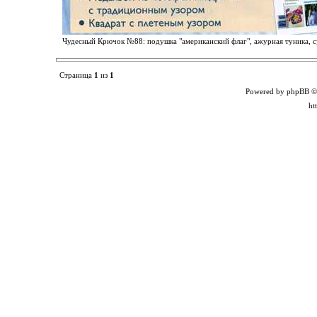
Чудесный Крючок №88: подушка "американский флаг", ажурная туника, су
Страница
1
из
1
Powered by phpBB ©
ht