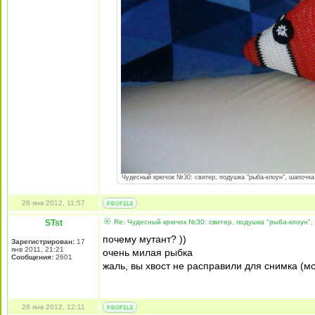
Чудесный крючок №30: свитер, подушка "рыба-клоун", шапочка I
28 янв 2012, 11:57
STst
Re: Чудесный крючок №30: свитер, подушка "рыба-клоун",
почему мутант? ))
Зарегистрирован:
17
янв 2011, 21:21
очень милая рыбка
Сообщения:
2601
жаль, вы хвост не расправили для снимка (м
28 янв 2012, 12:11