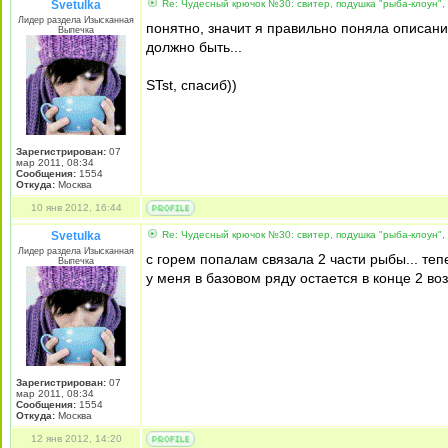
Svetulka
Re: Чудесный крючок №30: свитер, подушка "рыба-клоун",
Лидер раздела Изысканная
понятно, значит я правильно поняла описание
Выпечка
должно быть...
STst, спасиб))
Зарегистрирован:
07
мар 2011, 08:34
Сообщения:
1554
Откуда:
Москва
10 янв 2012, 16:44
Svetulka
Re: Чудесный крючок №30: свитер, подушка "рыба-клоун",
Лидер раздела Изысканная
с горем попалам связала 2 части рыбы... теп
Выпечка
у меня в базовом ряду остается в конце 2 во
Зарегистрирован:
07
мар 2011, 08:34
Сообщения:
1554
Откуда:
Москва
12 янв 2012, 14:20