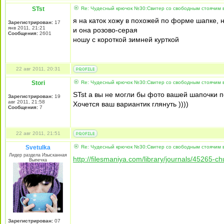
STst
Re: Чудесный крючок №30:Свитер со свободным стоячим в
я на каток хожу в похожей по форме шапке, 
Зарегистрирован:
17
янв 2011, 21:21
и она розово-серая
Сообщения:
2601
ношу с короткой зимней курткой
22 авг 2011, 20:31
Stori
Re: Чудесный крючок №30:Свитер со свободным стоячим в
STst а вы не могли бы фото вашей шапочки п
Зарегистрирован:
19
авг 2011, 21:58
Хочется ваш вариантик глянуть ))))
Сообщения:
7
22 авг 2011, 21:51
Svetulka
Re: Чудесный крючок №30:Свитер со свободным стоячим в
Лидер раздела Изысканная
http://filesmaniya.com/library/journals/45265-c
Выпечка
Зарегистрирован:
07