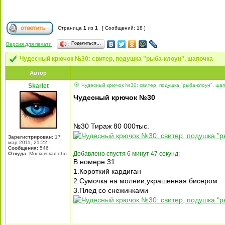
Страница
1
из
1
[ Сообщений: 18 ]
Поделиться…
Версия для печати
Чудесный крючок №30: свитер, подушка "рыба-клоун", шапочка
Автор
Skarlet
Чудесный крючок №30: свитер, подушка "рыба-клоун", шап
Чудесный крючок №30
№30 Тираж 80 000тыс.
Зарегистрирован:
17
мар 2011, 21:22
Сообщения:
546
Добавлено спустя 6 минут 47 секунд:
Откуда:
Московская обл.
В номере 31:
1.Короткий кардиган
2.Сумочка на молнии,украшенная бисером
3.Плед со снежинками