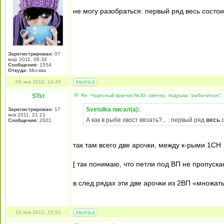
не могу разобраться: первый ряд весь состоит
Зарегистрирован:
07
мар 2011, 08:34
Сообщения:
1554
Откуда:
Москва
09 янв 2012, 14:45
STst
Re: Чудесный крючок №30: свитер, подушка "рыба-клоун",
Svetulka писал(а):
Зарегистрирован:
17
янв 2011, 21:21
А как в рыбе хвост вязать?... : первый ряд
весь
с
Сообщения:
2601
так там всего две арочки, между к-рыми 1СН
[ так понимаю, что петли под ВП не пропускаю
в след.рядах эти две арочки из 2ВП «множат
10 янв 2012, 15:51