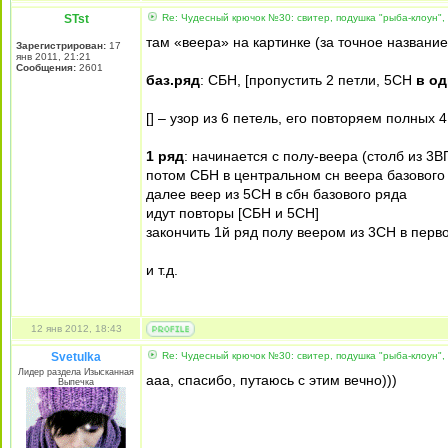
STst
Re: Чудесный крючок №30: свитер, подушка "рыба-клоун",
там «веера» на картинке (за точное название
Зарегистрирован:
17
янв 2011, 21:21
Сообщения:
2601
баз.ряд
: СБН, [пропустить 2 петли, 5СН
в од
[] – узор из 6 петель, его повторяем полных 4 
1 ряд
: начинается с полу-веера (столб из 3
потом СБН в центральном сн веера базового
далее веер из 5СН в сбн базового ряда
идут повторы [СБН и 5СН]
закончить 1й ряд полу веером из 3СН в перв
и т.д.
12 янв 2012, 18:43
Svetulka
Re: Чудесный крючок №30: свитер, подушка "рыба-клоун",
Лидер раздела Изысканная
ааа, спасибо, путаюсь с этим вечно)))
Выпечка