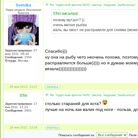
Svetulka
Re: Чудесный крючок №30: свитер, подушка "рыба-клоун",
Лидер раздела Изысканная
Выпечка
STst писал(а):
почему мутант? ))
очень милая рыбка
жаль, вы хвост не расправили для снимка (мож
Зарегистрирован:
07
Спасибо)))
мар 2011, 08:34
ну она на рыбу чето неочень похожа, поэтому
Сообщения:
1554
Откуда:
Москва
расправляется больше))))) но я думаю моему 
вязала))))))))))))))))))
28 янв 2012, 13:27
STst
Re: Чудесный крючок №30: свитер, подушка "рыба-клоун",
столько стараний для кота?
Зарегистрирован:
17
янв 2011, 21:21
лучше на ночь как валик под ноги - польза, д
Сообщения:
2601
28 янв 2012, 13:54
Показать сообщения за:
Поле 