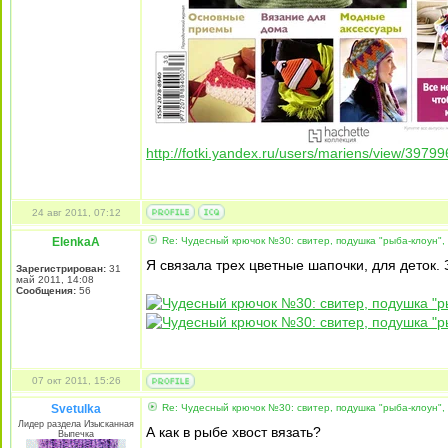
http://fotki.yandex.ru/users/mariens/view/39799
24 авг 2011, 07:12
ElenkaA
Re: Чудесный крючок №30: свитер, подушка "рыба-клоун",
Я связала трех цветные шапочки, для деток. 
Зарегистрирован:
31
май 2011, 14:08
Сообщения:
56
07 окт 2011, 15:26
Svetulka
Re: Чудесный крючок №30: свитер, подушка "рыба-клоун",
Лидер раздела Изысканная
А как в рыбе хвост вязать?
Выпечка