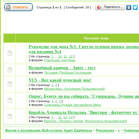
Поделиться…
Страница
1
из
1
[ Сообщений: 18 ]
Похожие темы
Рукоделие для дома №1: Светло-зеленая пряжа, розов
для вязания №4
[ На страницу:
1
...
10
,
11
,
12
]
в форуме
Рукоделие для Дома
Волшебный крючок - Ашет - тест
в форуме
Тестовые (Пробные) Коллекции
YUS - Вот какой чудесный дом!
[ На страницу:
1
,
2
]
в форуме
Миниатюра - Коллекции Пользователей
Опрос: Будете ли вы собирать "Суперкары. Лучшие а
[ На страницу:
1
,
2
,
3
]
в форуме
Суперкары Лучшие Автомобили Mира
Корабль Адмирала Нельсона "Виктори - фотоотчет от 
[ На страницу:
1
...
11
,
12
,
13
]
в форуме
Виктори - Процесс сборки, Фотоотчеты пользователей
Форум о коллекциях ДеАгостини, Ашет, Eaglemoss
»
Рукоделие
»
+
»
Чудесны