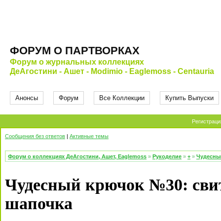
ФОРУМ О ПАРТВОРКАХ
Форум о журнальных коллекциях
ДеАгостини - Ашет - Modimio - Eaglemoss - Centauria
Анонсы
Форум
Все Коллекции
Купить Выпуски
Регистраци
Сообщения без ответов
|
Активные темы
Форум о коллекциях ДеАгостини, Ашет, Eaglemoss
»
Рукоделие
»
+
»
Чудесны
Чудесный крючок №30: свит
шапочка