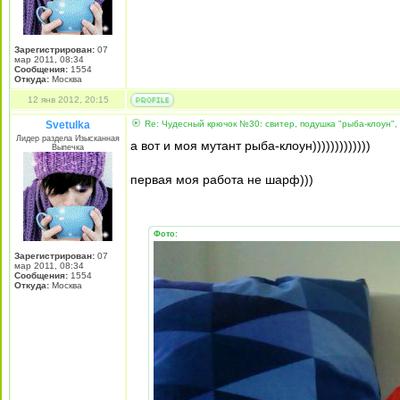
Зарегистрирован:
07
мар 2011, 08:34
Сообщения:
1554
Откуда:
Москва
12 янв 2012, 20:15
Svetulka
Re: Чудесный крючок №30: свитер, подушка "рыба-клоун",
Лидер раздела Изысканная
а вот и моя мутант рыба-клоун)))))))))))))
Выпечка
первая моя работа не шарф)))
Фото:
Зарегистрирован:
07
мар 2011, 08:34
Сообщения:
1554
Откуда:
Москва