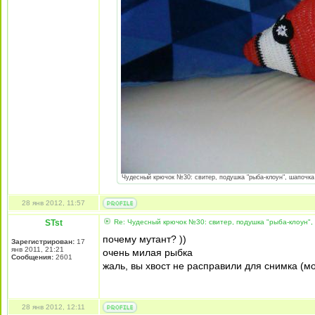
Чудесный крючок №30: свитер, подушка "рыба-клоун", шапочка I
28 янв 2012, 11:57
STst
Re: Чудесный крючок №30: свитер, подушка "рыба-клоун",
почему мутант? ))
Зарегистрирован:
17
янв 2011, 21:21
очень милая рыбка
Сообщения:
2601
жаль, вы хвост не расправили для снимка (м
28 янв 2012, 12:11