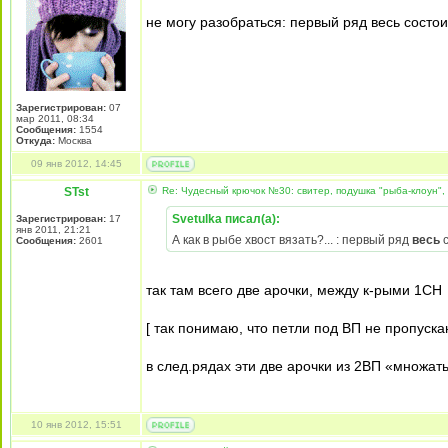
не могу разобраться: первый ряд весь состоит
Зарегистрирован:
07
мар 2011, 08:34
Сообщения:
1554
Откуда:
Москва
09 янв 2012, 14:45
STst
Re: Чудесный крючок №30: свитер, подушка "рыба-клоун",
Svetulka писал(а):
Зарегистрирован:
17
янв 2011, 21:21
А как в рыбе хвост вязать?... : первый ряд
весь
с
Сообщения:
2601
так там всего две арочки, между к-рыми 1СН
[ так понимаю, что петли под ВП не пропускаю
в след.рядах эти две арочки из 2ВП «множат
10 янв 2012, 15:51