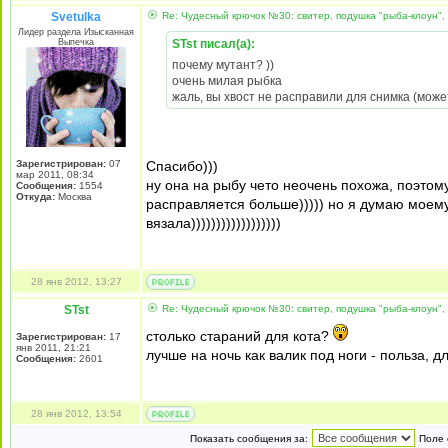
Svetulka
Re: Чудесный крючок №30: свитер, подушка "рыба-клоун",
Лидер раздела Изысканная
Выпечка
STst писал(а):
почему мутант? ))
очень милая рыбка
жаль, вы хвост не расправили для снимка (мож
Зарегистрирован:
07
Спасибо)))
мар 2011, 08:34
ну она на рыбу чето неочень похожа, поэтому
Сообщения:
1554
Откуда:
Москва
расправляется больше))))) но я думаю моему 
вязала))))))))))))))))))
28 янв 2012, 13:27
STst
Re: Чудесный крючок №30: свитер, подушка "рыба-клоун",
столько стараний для кота?
Зарегистрирован:
17
янв 2011, 21:21
лучше на ночь как валик под ноги - польза, д
Сообщения:
2601
28 янв 2012, 13:54
Показать сообщения за:
Поле 