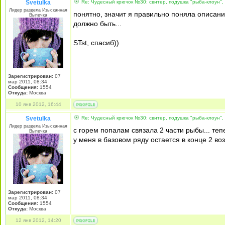
Svetulka
Re: Чудесный крючок №30: свитер, подушка "рыба-клоун",
Лидер раздела Изысканная
понятно, значит я правильно поняла описание
Выпечка
должно быть...
STst, спасиб))
Зарегистрирован:
07
мар 2011, 08:34
Сообщения:
1554
Откуда:
Москва
10 янв 2012, 16:44
Svetulka
Re: Чудесный крючок №30: свитер, подушка "рыба-клоун",
Лидер раздела Изысканная
с горем попалам связала 2 части рыбы... теп
Выпечка
у меня в базовом ряду остается в конце 2 во
Зарегистрирован:
07
мар 2011, 08:34
Сообщения:
1554
Откуда:
Москва
12 янв 2012, 14:20