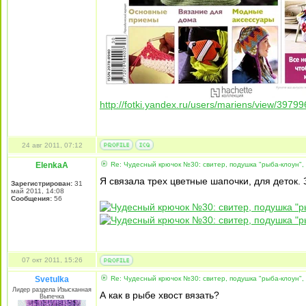
http://fotki.yandex.ru/users/mariens/view/39799
24 авг 2011, 07:12
ElenkaA
Re: Чудесный крючок №30: свитер, подушка "рыба-клоун",
Я связала трех цветные шапочки, для деток. 
Зарегистрирован:
31
май 2011, 14:08
Сообщения:
56
07 окт 2011, 15:26
Svetulka
Re: Чудесный крючок №30: свитер, подушка "рыба-клоун",
Лидер раздела Изысканная
А как в рыбе хвост вязать?
Выпечка