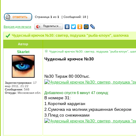
Страница
1
из
1
[ Сообщений: 18 ]
Поделиться…
Версия для печати
Чудесный крючок №30: свитер, подушка "рыба-клоун", шапочка
Автор
Skarlet
Чудесный крючок №30: свитер, подушка "рыба-клоун", шап
Чудесный крючок №30
№30 Тираж 80 000тыс.
Зарегистрирован:
17
мар 2011, 21:22
Сообщения:
546
Добавлено спустя 6 минут 47 секунд:
Откуда:
Московская обл.
В номере 31:
1.Короткий кардиган
2.Сумочка на молнии,украшенная бисером
3.Плед со снежинками