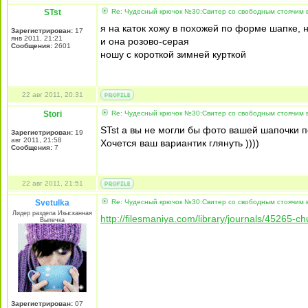
STst
Re: Чудесный крючок №30:Свитер со свободным стоячим в
я на каток хожу в похожей по форме шапке, 
Зарегистрирован:
17
янв 2011, 21:21
и она розово-серая
Сообщения:
2601
ношу с короткой зимней курткой
22 авг 2011, 20:31
Stori
Re: Чудесный крючок №30:Свитер со свободным стоячим в
STst а вы не могли бы фото вашей шапочки п
Зарегистрирован:
19
авг 2011, 21:58
Хочется ваш вариантик глянуть ))))
Сообщения:
7
22 авг 2011, 21:51
Svetulka
Re: Чудесный крючок №30:Свитер со свободным стоячим в
Лидер раздела Изысканная
http://filesmaniya.com/library/journals/45265-c
Выпечка
Зарегистрирован:
07