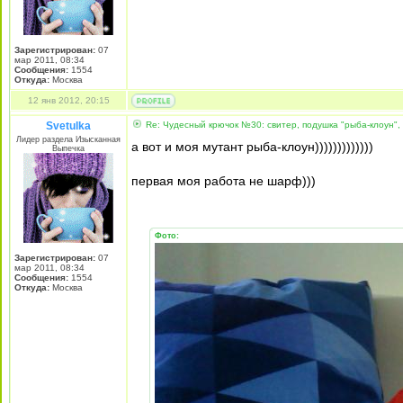
Зарегистрирован:
07
мар 2011, 08:34
Сообщения:
1554
Откуда:
Москва
12 янв 2012, 20:15
Svetulka
Re: Чудесный крючок №30: свитер, подушка "рыба-клоун",
Лидер раздела Изысканная
а вот и моя мутант рыба-клоун)))))))))))))
Выпечка
первая моя работа не шарф)))
Фото:
Зарегистрирован:
07
мар 2011, 08:34
Сообщения:
1554
Откуда:
Москва