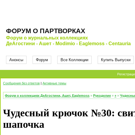
ФОРУМ О ПАРТВОРКАХ
Форум о журнальных коллекциях
ДеАгостини - Ашет - Modimio - Eaglemoss - Centauria
Анонсы
Форум
Все Коллекции
Купить Выпуски
Регистраци
Сообщения без ответов
|
Активные темы
Форум о коллекциях ДеАгостини, Ашет, Eaglemoss
»
Рукоделие
»
+
»
Чудесны
Чудесный крючок №30: свит
шапочка