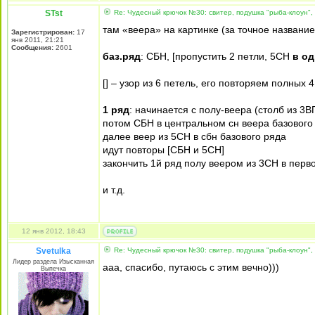
STst
Re: Чудесный крючок №30: свитер, подушка "рыба-клоун",
там «веера» на картинке (за точное название
Зарегистрирован:
17
янв 2011, 21:21
Сообщения:
2601
баз.ряд
: СБН, [пропустить 2 петли, 5СН
в од
[] – узор из 6 петель, его повторяем полных 4 
1 ряд
: начинается с полу-веера (столб из 3
потом СБН в центральном сн веера базового
далее веер из 5СН в сбн базового ряда
идут повторы [СБН и 5СН]
закончить 1й ряд полу веером из 3СН в перв
и т.д.
12 янв 2012, 18:43
Svetulka
Re: Чудесный крючок №30: свитер, подушка "рыба-клоун",
Лидер раздела Изысканная
ааа, спасибо, путаюсь с этим вечно)))
Выпечка