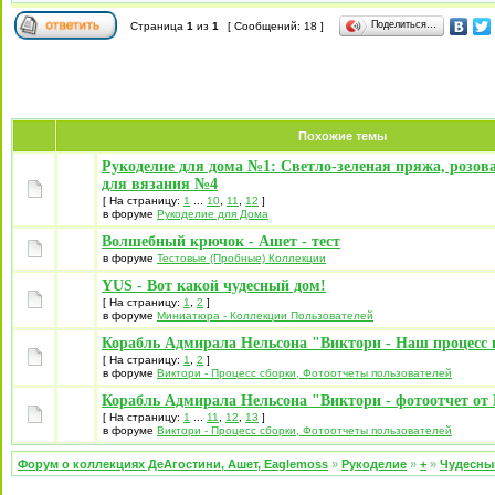
Поделиться…
Страница
1
из
1
[ Сообщений: 18 ]
Похожие темы
Рукоделие для дома №1: Светло-зеленая пряжа, розов
для вязания №4
[ На страницу:
1
...
10
,
11
,
12
]
в форуме
Рукоделие для Дома
Волшебный крючок - Ашет - тест
в форуме
Тестовые (Пробные) Коллекции
YUS - Вот какой чудесный дом!
[ На страницу:
1
,
2
]
в форуме
Миниатюра - Коллекции Пользователей
Корабль Адмирала Нельсона "Виктори - Наш процесс 
[ На страницу:
1
,
2
]
в форуме
Виктори - Процесс сборки, Фотоотчеты пользователей
Корабль Адмирала Нельсона "Виктори - фотоотчет от 
[ На страницу:
1
...
11
,
12
,
13
]
в форуме
Виктори - Процесс сборки, Фотоотчеты пользователей
Форум о коллекциях ДеАгостини, Ашет, Eaglemoss
»
Рукоделие
»
+
»
Чудесны