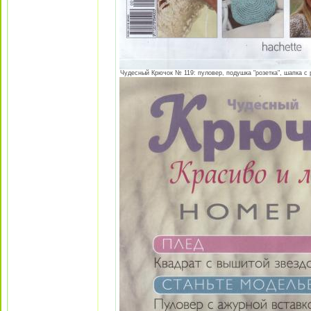
Чудесный Крючок № 119: пуловер, подушка "розетка", шапка с р