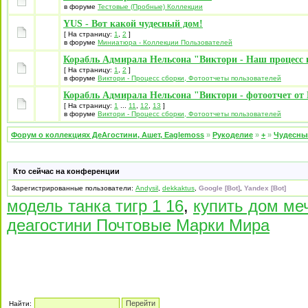
в форуме
Тестовые (Пробные) Коллекции
YUS - Вот какой чудесный дом!
[ На страницу:
1
,
2
]
в форуме
Миниатюра - Коллекции Пользователей
Корабль Адмирала Нельсона "Виктори - Наш процесс 
[ На страницу:
1
,
2
]
в форуме
Виктори - Процесс сборки, Фотоотчеты пользователей
Корабль Адмирала Нельсона "Виктори - фотоотчет от 
[ На страницу:
1
...
11
,
12
,
13
]
в форуме
Виктори - Процесс сборки, Фотоотчеты пользователей
Форум о коллекциях ДеАгостини, Ашет, Eaglemoss
»
Рукоделие
»
+
»
Чудесны
Кто сейчас на конференции
Зарегистрированные пользователи:
Andysil
,
dekkaktus
,
Google [Bot]
,
Yandex [Bot]
модель танка тигр 1 16
,
купить дом ме
деагостини Почтовые Марки Мира
Найти: