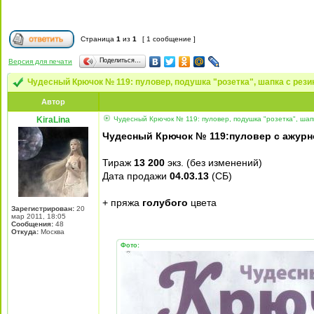
Страница
1
из
1
[ 1 сообщение ]
Поделиться…
Версия для печати
Чудесный Крючок № 119: пуловер, подушка "розетка", шапка с рез
Автор
KiraLina
Чудесный Крючок № 119: пуловер, подушка "розетка", шап
Чудесный Крючок № 119:пуловер с ажурно
Тираж
13 200
экз. (без изменений)
Дата продажи
04.03.13
(СБ)
+ пряжа
голубого
цвета
Зарегистрирован:
20
мар 2011, 18:05
Сообщения:
48
Откуда:
Москва
Фото: