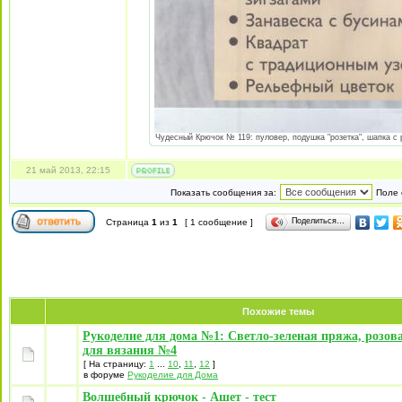
Чудесный Крючок № 119: пуловер, подушка "розетка", шапка с р
21 май 2013, 22:15
Показать сообщения за:
Поле 
Поделиться…
Страница
1
из
1
[ 1 сообщение ]
Похожие темы
Рукоделие для дома №1: Светло-зеленая пряжа, розов
для вязания №4
[ На страницу:
1
...
10
,
11
,
12
]
в форуме
Рукоделие для Дома
Волшебный крючок - Ашет - тест