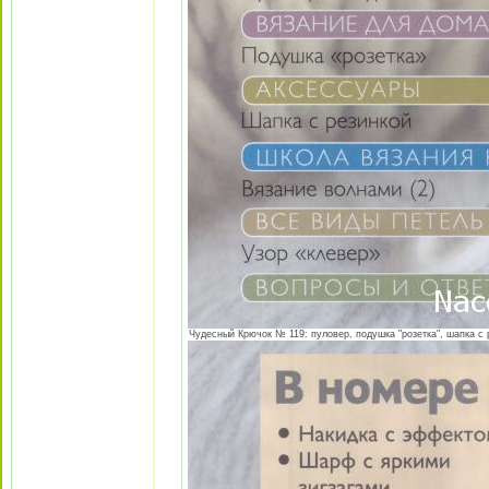
Чудесный Крючок № 119: пуловер, подушка "розетка", шапка с р