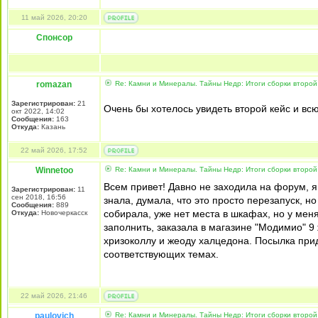
11 май 2026, 20:20
Спонсор
romazan
Re: Камни и Минералы. Тайны Недр: Итоги сборки второй 
Зарегистрирован:
21
Очень бы хотелось увидеть второй кейс и в
окт 2022, 14:02
Сообщения:
163
Откуда:
Казань
22 май 2026, 17:52
Winnetoo
Re: Камни и Минералы. Тайны Недр: Итоги сборки второй 
Всем привет! Давно не заходила на форум, я
Зарегистрирован:
11
сен 2018, 16:56
знала, думала, что это просто перезапуск, 
Сообщения:
889
собирала, уже нет места в шкафах, но у мен
Откуда:
Новочеркасск
заполнить, заказала в магазине "Модимио" 9 ж
хризоколлу и жеоду халцедона. Посылка прид
соответствующих темах.
22 май 2026, 21:46
paulovich
Re: Камни и Минералы. Тайны Недр: Итоги сборки второй 