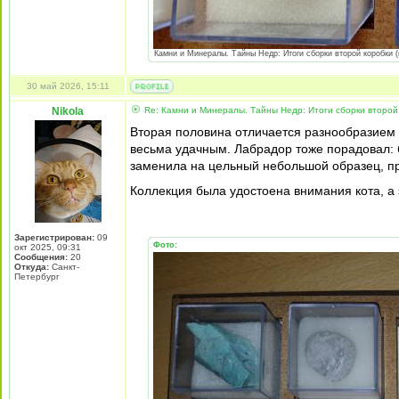
Камни и Минералы. Тайны Недр: Итоги сборки второй коробки (
30 май 2026, 15:11
Nikola
Re: Камни и Минералы. Тайны Недр: Итоги сборки второй 
Вторая половина отличается разнообразием 
весьма удачным. Лабрадор тоже порадовал: б
заменила на цельный небольшой образец, пр
Коллекция была удостоена внимания кота, а 
Зарегистрирован:
09
Фото:
окт 2025, 09:31
Сообщения:
20
Откуда:
Санкт-
Петербург