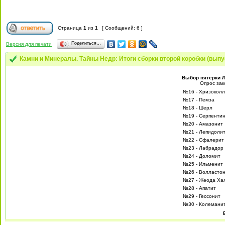
Страница
1
из
1
[ Сообщений: 6 ]
Поделиться…
Версия для печати
Камни и Минералы. Тайны Недр: Итоги сборки второй коробки (вып
Выбор пятерки Л
Опрос зак
№16 - Хризокол
№17 - Пемза
№18 - Шерл
№19 - Серпенти
№20 - Амазонит
№21 - Лепидоли
№22 - Сфалерит
№23 - Лабрадор
№24 - Доломит
№25 - Ильменит
№26 - Волласто
№27 - Жеода Ха
№28 - Апатит
№29 - Гессонит
№30 - Колемани