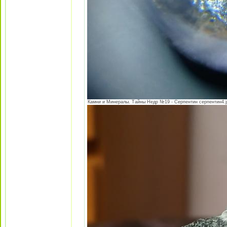
Камни и Минералы. Тайны Недр №19 - Серпентин серпентин4.jpe