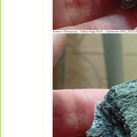
Камни и Минералы. Тайны Недр №19 - Серпентин IMG_20251205_