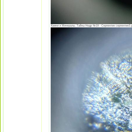
Камни и Минералы. Тайны Недр №19 - Серпентин серпентин3.jpe