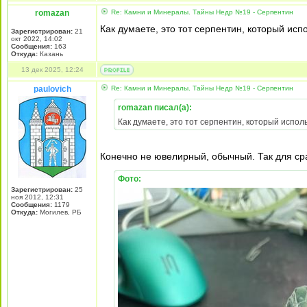
romazan
Re: Камни и Минералы. Тайны Недр №19 - Серпентин
Как думаете, это тот серпентин, который и
Зарегистрирован:
21
окт 2022, 14:02
Сообщения:
163
Откуда:
Казань
13 дек 2025, 12:24
paulovich
Re: Камни и Минералы. Тайны Недр №19 - Серпентин
romazan писал(а):
Как думаете, это тот серпентин, который испо
Конечно не ювелирный, обычный. Так для ср
Фото:
Зарегистрирован:
25
ноя 2012, 12:31
Сообщения:
1179
Откуда:
Могилев, РБ