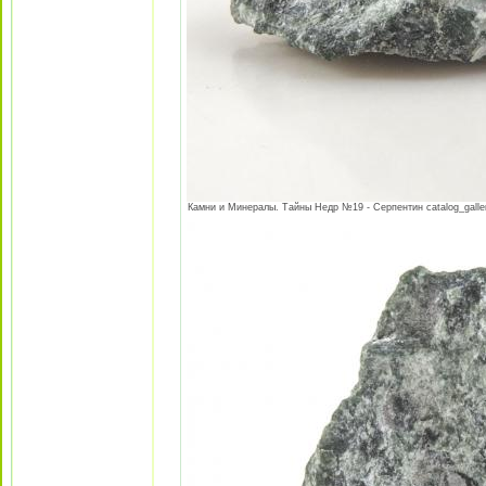
Камни и Минералы. Тайны Недр №19 - Серпентин catalog_galler