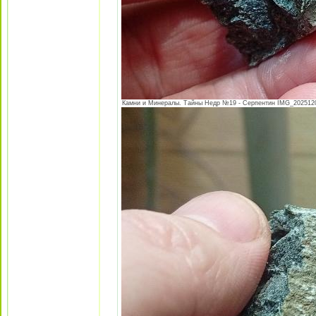
Камни и Минералы. Тайны Недр №19 - Серпентин IMG_20251205_