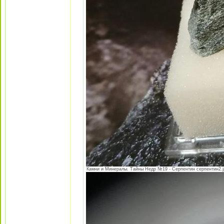
Камни и Минералы. Тайны Недр №19 - Серпентин серпентин2.jpe