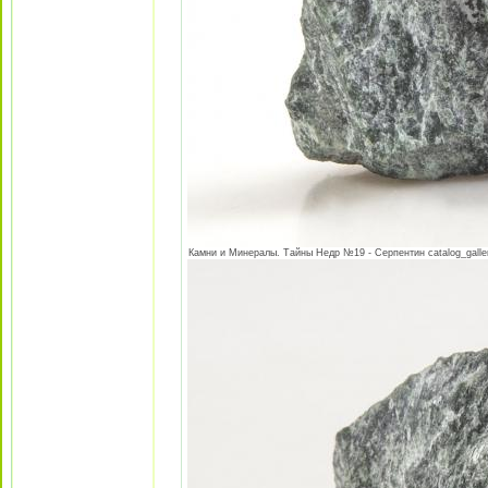
Камни и Минералы. Тайны Недр №19 - Серпентин catalog_galler