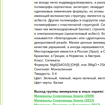
не всегда легко индивидуализировать, и ра
полиморфа серпентина: антигорит, лизардит
одинаковые химические формулы, но атомы о
имеющий волокнистую структуру, является 
асбеста. Другие полиморфы в подгруппе серп
полиморфами с пластинчатой структурой. С
таких как железнодорожный балласт, строит
и электроизоляции (хризотиловый асбест). Б
называются «благородным» или «драгоценны
декоративной резьбе. Менее ценные змеевид
качестве украшений, а иногда окрашиваются
Месторождения имеются в России (Урал), в С
Бразилии, в Греции, в Норвегии, в Австрии.
Класс: Силикаты
Формула: Mg6[Si4O10] [OH]8, или 3MgO • 2S
Сингония: Моноклинная
Твердость: 3-4
Цвет: Зеленый, темный, черно-зеленый, жел
Цвет черты: Белая
Выход группы минералов в иных сериях:
Минералы Сокровища Земли (2009)
Минералы Сокровища Земли (2013)
Минералы Подземные Богатства (2017)