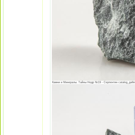
Камни и Минералы. Тайны Недр №19 - Серпентин catalog_galler