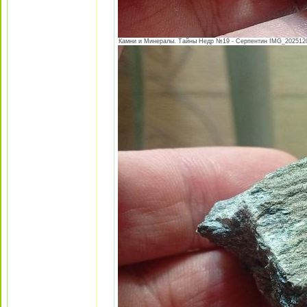
Камни и Минералы. Тайны Недр №19 - Серпентин IMG_20251205_