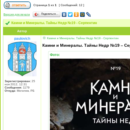
Страница
1
из
1
[ Сообщений: 12 ]
Поделиться…
Версия для печати
Камни и Минералы. Тайны Недр №19 - Серпентин
Автор
paulovich
Камни и Минералы. Тайны Недр №19 - Серпентин
Камни и Минералы. Тайны Недр №19 – Сер
Фото:
Зарегистрирован:
25
ноя 2012, 12:31
Сообщения:
1179
Откуда:
Могилев, РБ