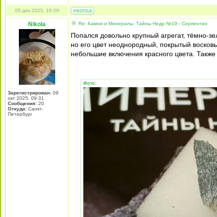
05 дек 2025, 19:29
Nikola
Re: Камни и Минералы. Тайны Недр №19 - Серпентин
Попался довольно крупный агрегат, тёмно-зел
но его цвет неоднородный, покрытый восков
небольшие включения красного цвета. Также 
Фото:
Зарегистрирован:
09
окт 2025, 09:31
Сообщения:
20
Откуда:
Санкт-
Петербург