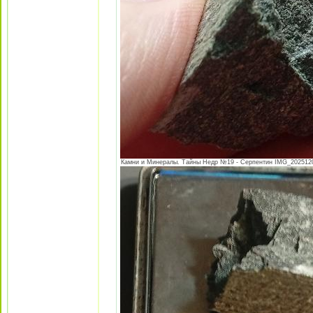
Камни и Минералы. Тайны Недр №19 - Серпентин IMG_20251205_