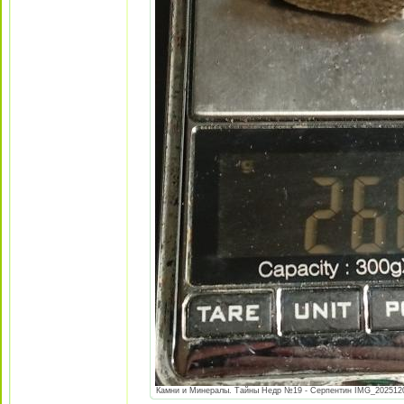
Камни и Минералы. Тайны Недр №19 - Серпентин IMG_20251205_