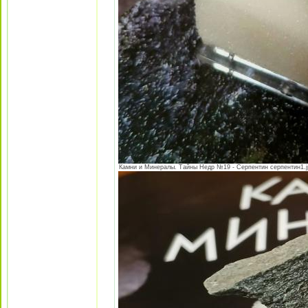
Камни и Минералы. Тайны Недр №19 - Серпентин серпентин1.jpe