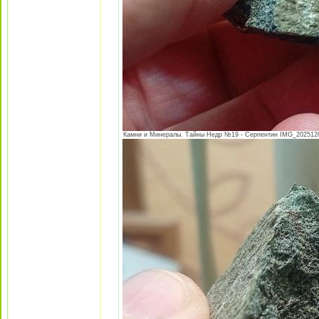
Камни и Минералы. Тайны Недр №19 - Серпентин IMG_20251205_