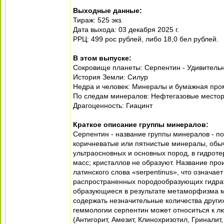
Выходные данные:
Тираж: 525 экз.
Дата выхода: 03 декабря 2025 г.
РРЦ: 499 рос рублей, либо 18,0 бел рублей.
В этом выпуске:
Сокровище планеты: Серпентин - Удивитель
История Земли: Силур
Недра и человек: Минералы и бумажная пр
По следам минералов: Нефтегазовые мест
Драгоценность: Гиацинт
Краткое описание группы минералов:
Серпентин - название группы минералов - 
коричневатые или пятнистые минералы, обы
ультраосновных и основных пород, в гидрот
масс; кристаллов не образуют. Название прои
латинского слова «serpentinus», что означа
распространенных породообразующих гидрат
образующиеся в результате метаморфизма м
содержать незначительные количества других
геммологии серпентин может относиться к л
(Антигорит, Амезит, Клинохризотил, Гриналит