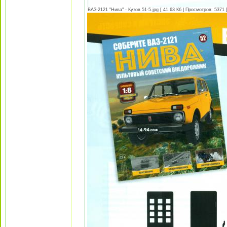
ВАЗ-2121 "Нива" - Кузов 51-5.jpg [ 41.63 Кб | Просмотров: 5371 