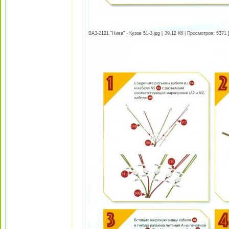
ВАЗ-2121 "Нива" - Кузов 51-3.jpg [ 39.12 Кб | Просмотров: 5371 