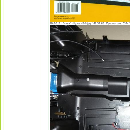
ВАЗ-2121 "Нива" - Кузов 49-6.jpg [ 49.57 Кб | Просмотров: 5374 