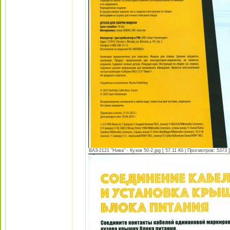
ВАЗ-2121 "Нива" - Кузов 50-2.jpg [ 57.11 Кб | Просмотров: 5373 ]