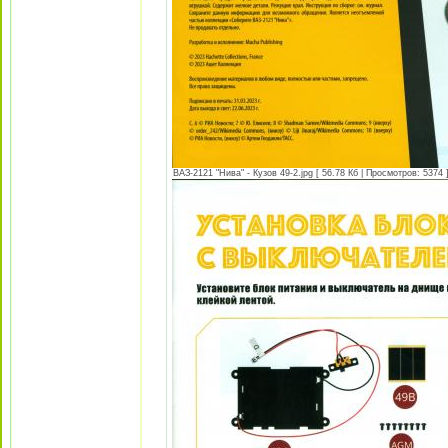
ВАЗ-2121 "Нива" - Кузов 49-2.jpg [ 56.78 Кб | Просмотров: 5374 