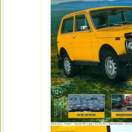
ВАЗ-2121 "Нива" - Кузов 49-1.jpg [ 63.63 Кб | Просмотров: 5374 