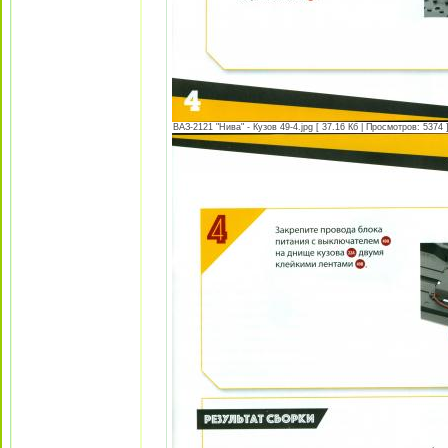
ВАЗ-2121 "Нива" - Кузов 49-4.jpg [ 37.16 Кб | Просмотров: 5374 