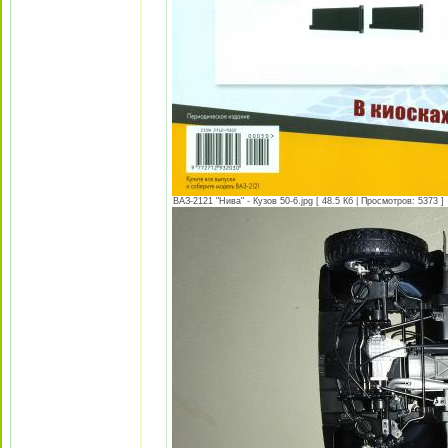
ВАЗ-2121 "Нива" - Кузов 50-6.jpg [ 48.5 Кб | Просмотров: 5373 ]