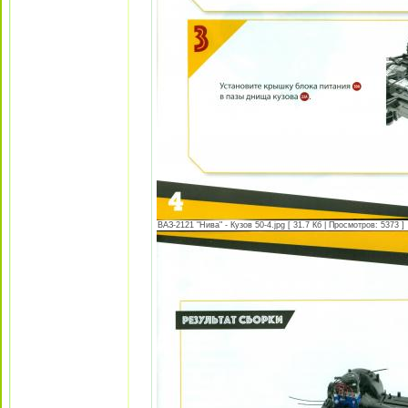
ВАЗ-2121 "Нива" - Кузов 50-4.jpg [ 31.7 Кб | Просмотров: 5373 ]