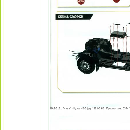
ВАЗ-2121 "Нива" - Кузов 49-3.jpg [ 39.95 Кб | Просмотров: 5374 