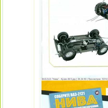
ВАЗ-2121 "Нива" - Кузов 49-5.jpg [ 36.34 Кб | Просмотров: 5374 