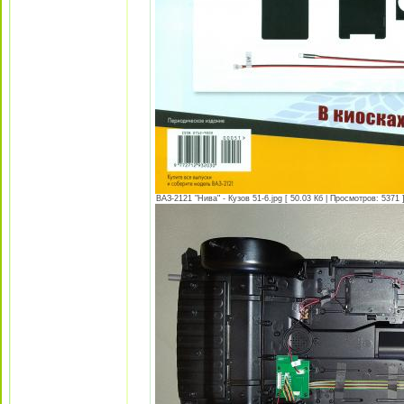
ВАЗ-2121 "Нива" - Кузов 51-6.jpg [ 50.03 Кб | Просмотров: 5371 