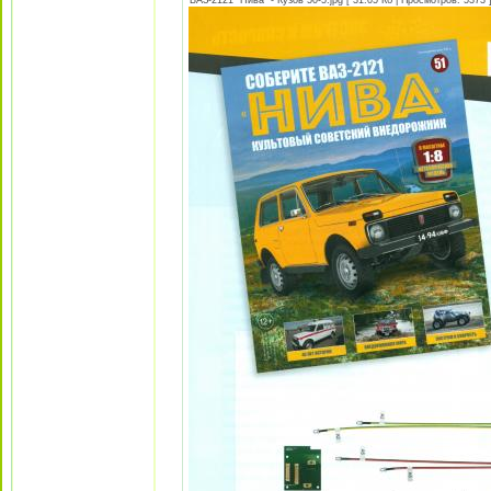
ВАЗ-2121 "Нива" - Кузов 50-5.jpg [ 31.05 Кб | Просмотров: 5373 