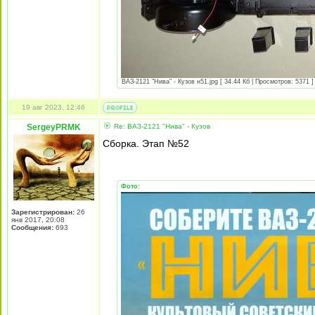
ВАЗ-2121 "Нива" - Кузов н51.jpg [ 34.44 Кб | Просмотров: 5371 ]
19 авг 2023, 12:46
SergeyPRMK
Re: ВАЗ-2121 "Нива" - Кузов
Сборка. Этап №52
Фото:
Зарегистрирован:
26
янв 2017, 20:08
Сообщения:
693