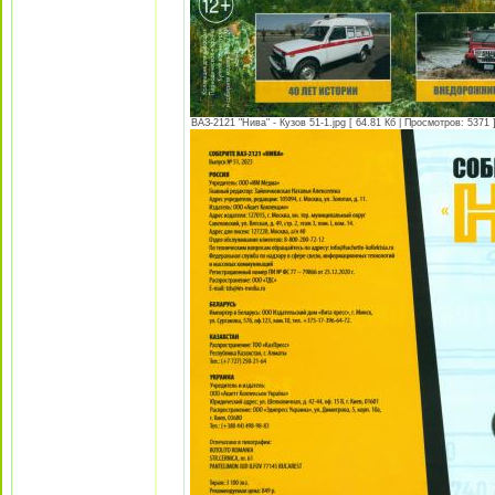
ВАЗ-2121 "Нива" - Кузов 51-1.jpg [ 64.81 Кб | Просмотров: 5371 