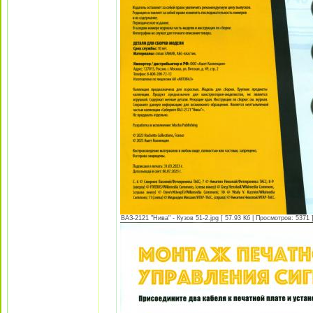
ВАЗ-2121 "Нива" - Кузов 51-2.jpg [ 57.93 Кб | Просмотров: 5371 