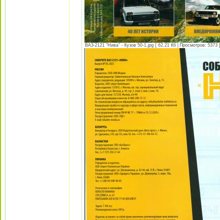
ВАЗ-2121 "Нива" - Кузов 50-1.jpg [ 62.21 Кб | Просмотров: 5373 