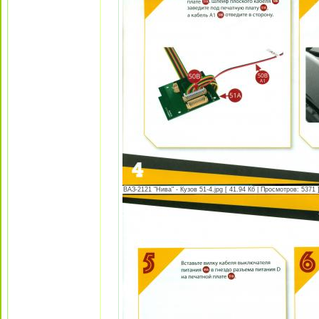
ВАЗ-2121 "Нива" - Кузов 51-4.jpg [ 41.94 Кб | Просмотров: 5371 