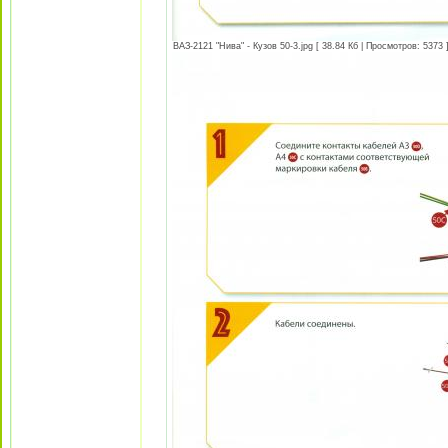
ВАЗ-2121 "Нива" - Кузов 50-3.jpg [ 38.84 Кб | Просмотров: 5373 