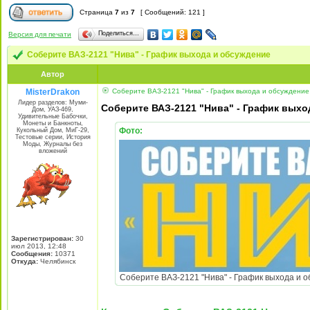
Страница
7
из
7
[ Сообщений: 121 ]
Поделиться…
Версия для печати
Соберите ВАЗ-2121 "Нива" - График выхода и обсуждение
Автор
MisterDrakon
Соберите ВАЗ-2121 "Нива" - График выхода и обсуждение
Лидер разделов: Муми-
Соберите ВАЗ-2121 "Нива" - График выхо
Дом, УАЗ-469,
Удивительные Бабочки,
Монеты и Банкноты,
Фото:
Кукольный Дом, МиГ-29,
Тестовые серии, История
Моды, Журналы без
вложений
Зарегистрирован:
30
июл 2013, 12:48
Сообщения:
10371
Откуда:
Челябинск
Соберите ВАЗ-2121 "Нива" - График выхода и об