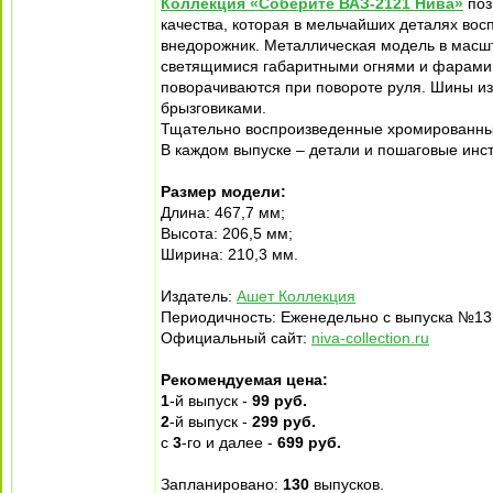
Коллекция «Соберите ВАЗ-2121 Нива»
поз
качества, которая в мельчайших деталях во
внедорожник. Металлическая модель в масшт
светящимися габаритными огнями и фарами.
поворачиваются при повороте руля. Шины и
брызговиками.
Тщательно воспроизведенные хромированные
В каждом выпуске – детали и пошаговые инст
Размер модели:
Длина: 467,7 мм;
Высота: 206,5 мм;
Ширина: 210,3 мм.
Издатель:
Ашет Коллекция
Периодичность: Еженедельно с выпуска №13
Официальный сайт:
niva-collection.ru
Рекомендуемая цена:
1
-й выпуск -
99 руб.
2
-й выпуск -
299 руб.
с
3
-го и далее -
699 руб.
Запланировано:
130
выпусков.