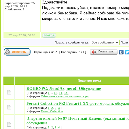
Здравствуйте!
Зарегистрирован:
25
мар 2026, 14:21
Подскажите пожалуйста, в каком номере микр
Сообщения:
3
лючком бензобака. Я сейчас собираю Жигули 
микровыключатели и лючок. И как мне кажет
27 мар 2026, 00:04
Показать сообщения за:
Поле 
Поделиться…
Страница
7
из
7
[ Сообщений: 121 ]
Похожие темы
КОНКУРС: Лето!Ах, лето!! Обсуждение
[ На страницу:
1
...
13
,
14
,
15
]
в форуме
Обменник - Кукольная миниатюра
Ferrari Collection №2 Ferrari FXX фото модели, обсужд
[ На страницу:
1
,
2
,
3
,
4
]
в форуме
Ferrari Collection
Энергия камней № 97 Печатный Камень (окатанный к
обсуждение
[ На страницу:
1
,
2
,
3
,
4
]