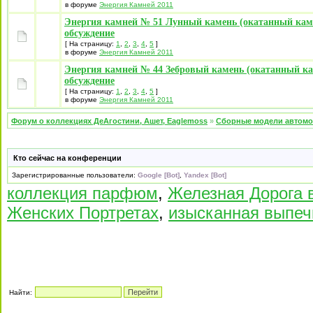
в форуме
Энергия Камней 2011
Энергия камней № 51 Лунный камень (окатанный каме
обсуждение
[ На страницу:
1
,
2
,
3
,
4
,
5
]
в форуме
Энергия Камней 2011
Энергия камней № 44 Зебровый камень (окатанный ка
обсуждение
[ На страницу:
1
,
2
,
3
,
4
,
5
]
в форуме
Энергия Камней 2011
Форум о коллекциях ДеАгостини, Ашет, Eaglemoss
»
Сборные модели автомоб
Кто сейчас на конференции
Зарегистрированные пользователи:
Google [Bot]
,
Yandex [Bot]
коллекция парфюм
,
Железная Дорога 
Женских Портретах
,
изысканная выпеч
Найти: