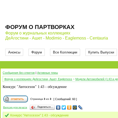
ФОРУМ О ПАРТВОРКАХ
Форум о журнальных коллекциях
ДеАгостини - Ашет - Modimio - Eaglemoss - Centauria
Анонсы
Форум
Все Коллекции
Купить Выпуски
Сообщения без ответов
|
Активные темы
Форум о коллекциях ДеАгостини, Ашет, Eaglemoss
»
Модели Автомобилей (1:43 и д
Конкурс "Автосезон" 1:43 - обсуждение
Страница
3
из
3
[ Сообщений: 60 ]
Поделиться…
Версия для печати
Конкурс "Автосезон" 1:43 - обсуждение