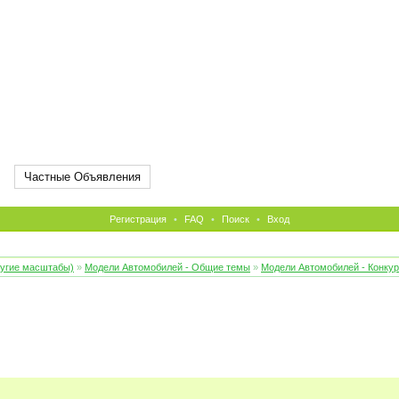
Частные Объявления
Регистрация
•
FAQ
•
Поиск
•
Вход
ругие масштабы)
»
Модели Автомобилей - Общие темы
»
Модели Автомобилей - Конку