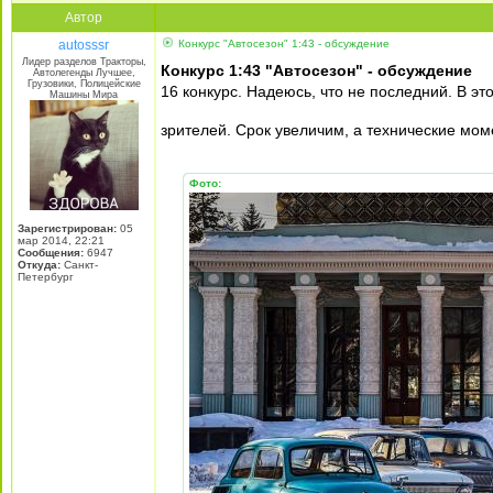
Автор
autosssr
Конкурс "Автосезон" 1:43 - обсуждение
Лидер разделов Тракторы,
Конкурс 1:43 "Автосезон" - обсуждение
Автолегенды Лучшее,
Грузовики, Полицейские
16 конкурс. Надеюсь, что не последний. В 
Машины Мира
зрителей. Срок увеличим, а технические мо
Фото:
Зарегистрирован:
05
мар 2014, 22:21
Сообщения:
6947
Откуда:
Санкт-
Петербург