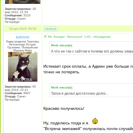
Зарегистрирован:
18
мар 2011, 21:33
Сообщения:
5210
Откуда:
Санкт-
Петербург
24 дек 2023, 09:59
autosssr
Re: Конкурс "Автосезон" 1:43 - обсуждение
Лидер разделов Тракторы,
Автолегенды Лучшее,
Nivik писал(а):
Грузовики, Полицейские
Машины Мира
А что не так с сайтом и почему его должны закр
Истекает срок оплаты, а Админ уже больше г
точно не потерять.
Зарегистрирован:
05
Nivik писал(а):
мар 2014, 22:21
Сообщения:
6947
Тапок я делал достаточно долго...
Откуда:
Санкт-
Петербург
Красиво получилось!
Ну, поделюсь тогда и я.
"Встреча экипажей" получилась почти случайн