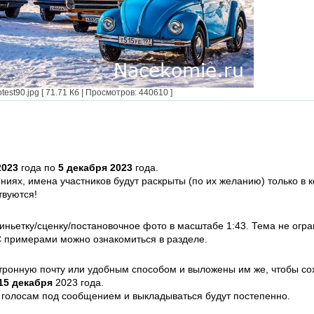
est90.jpg [ 71.71 Кб | Просмотров: 440610 ]
2023
года по
5 декабря 2023
года.
иях, имена участников будут раскрыты (по их желанию) только в к
твуются!
виньетку/сценку/постановочное фото в масштабе 1:43. Тема не ог
С примерами можно ознакомиться в разделе.
тронную почту или удобным способом и выложены им же, чтобы сох
 15 декабря
2023 года.
 голосам под сообщением и выкладываться будут постепенно.