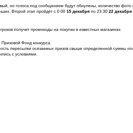
ервый, но голоса под сообщением будут обнулены, количество фото
учших. Второй этап пройдёт с 0:00
15 декабря
по 23:30
22 декабря
игроков получит промокоды на покупки в известных магазинах.
й Призовой Фонд конкурса.
мость пересылки осязаемых призов свыше определенной суммы опл
ились с условиями.