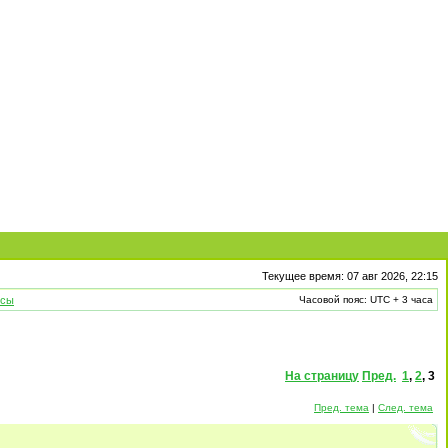
Текущее время: 07 авг 2026, 22:15
рсы
Часовой пояс: UTC + 3 часа
На страницу
Пред.
1
,
2
,
3
Пред. тема
|
След. тема