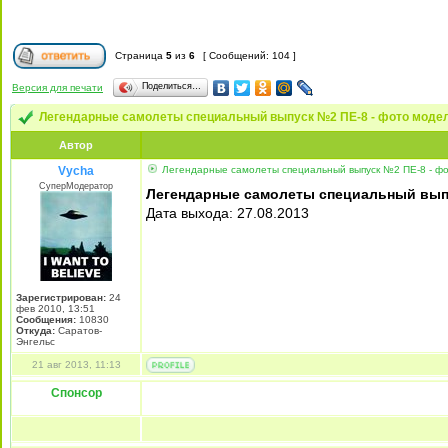
Страница
5
из
6
[ Сообщений: 104 ]
Поделиться…
Версия для печати
Легендарные самолеты специальный выпуск №2 ПЕ-8 - фото моде
Автор
Vycha
Легендарные самолеты специальный выпуск №2 ПЕ-8 - ф
СуперМодератор
Легендарные самолеты специальный вып
Дата выхода: 27.08.2013
Зарегистрирован:
24
фев 2010, 13:51
Сообщения:
10830
Откуда:
Саратов-
Энгельс
21 авг 2013, 11:13
Спонсор