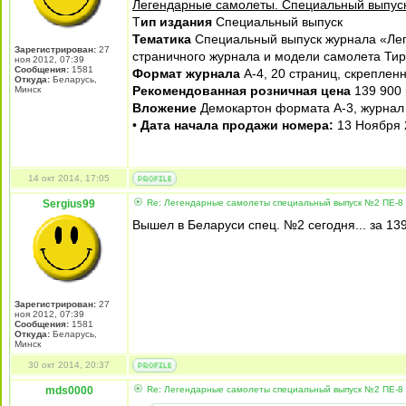
Легендарные самолеты. Специальный выпус
Т
ип издания
Специальный выпуск
Тематика
Специальный выпуск журнала «Лег
Зарегистрирован:
27
страничного журнала и модели самолета Тир
ноя 2012, 07:39
Сообщения:
1581
Формат журнала
А-4, 20 страниц, скреплен
Откуда:
Беларусь,
Рекомендованная розничная цена
139 900 
Минск
Вложение
Демокартон формата А-3, журнал
•
Дата начала продажи номера:
13 Ноября 
14 окт 2014, 17:05
Sergius99
Re: Легендарные самолеты специальный выпуск №2 ПЕ-8 
Вышел в Беларуси спец. №2 сегодня... за 139
Зарегистрирован:
27
ноя 2012, 07:39
Сообщения:
1581
Откуда:
Беларусь,
Минск
30 окт 2014, 20:37
mds0000
Re: Легендарные самолеты специальный выпуск №2 ПЕ-8 