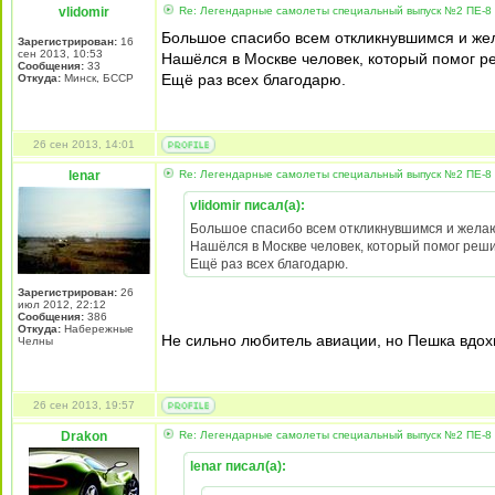
vlidomir
Re: Легендарные самолеты специальный выпуск №2 ПЕ-8 
Большое спасибо всем откликнувшимся и ж
Зарегистрирован:
16
сен 2013, 10:53
Нашёлся в Москве человек, который помог р
Сообщения:
33
Ещё раз всех благодарю.
Откуда:
Минск, БССР
26 сен 2013, 14:01
lenar
Re: Легендарные самолеты специальный выпуск №2 ПЕ-8 
vlidomir писал(а):
Большое спасибо всем откликнувшимся и жела
Нашёлся в Москве человек, который помог реш
Ещё раз всех благодарю.
Зарегистрирован:
26
июл 2012, 22:12
Сообщения:
386
Откуда:
Набережные
Не сильно любитель авиации, но Пешка вдохно
Челны
26 сен 2013, 19:57
Drakon
Re: Легендарные самолеты специальный выпуск №2 ПЕ-8 
lenar писал(а):