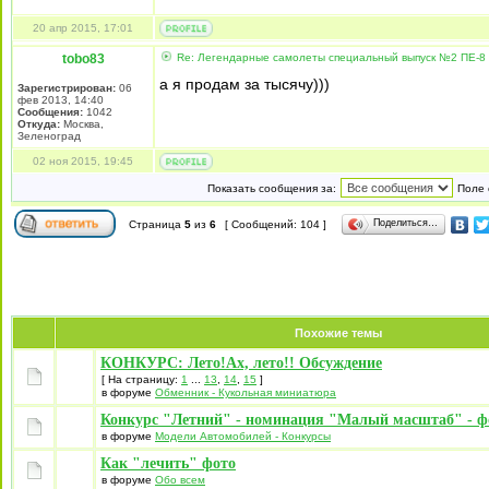
20 апр 2015, 17:01
tobo83
Re: Легендарные самолеты специальный выпуск №2 ПЕ-8 
а я продам за тысячу)))
Зарегистрирован:
06
фев 2013, 14:40
Сообщения:
1042
Откуда:
Москва,
Зеленоград
02 ноя 2015, 19:45
Показать сообщения за:
Поле 
Поделиться…
Страница
5
из
6
[ Сообщений: 104 ]
Похожие темы
КОНКУРС: Лето!Ах, лето!! Обсуждение
[ На страницу:
1
...
13
,
14
,
15
]
в форуме
Обменник - Кукольная миниатюра
Конкурс "Летний" - номинация "Малый масштаб" - фо
в форуме
Модели Автомобилей - Конкурсы
Как "лечить" фото
в форуме
Обо всем