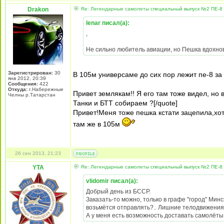
Drakon
Re: Легендарные самолеты специальный выпуск №2 ПЕ-8 
lenar писал(а):
,
Не сильно любитель авиации, но Пешка вдохновил
Зарегистрирован:
30
В 105м универсаме до сих пор лежит пе-8 за 
янв 2012, 20:39
Сообщения:
422
Откуда:
г.Набережные
Привет землякам!! Я его там тоже видел, но вз
Челны р.Татарстан
Танки и БТТ собираем ?[/quote]
Привет!Меня тоже пешка кстати зацепила,хо
там же в 105м
26 сен 2013, 21:23
YTA
Re: Легендарные самолеты специальный выпуск №2 ПЕ-8 
vlidomir писал(а):
Добрый день из БССР.
Заказать-то можно, только в графе "город" Минск
возьмётся отправлять?.. Лишние телодвижения 
А у меня есть возможность доставать самолёты, 