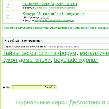
КОНКУРС: Лето!Ах, лето!! ФОТО
в форуме
Обменник - Кукольная миниатюра
Конкурс "Автосезон" 1:43 - обсуждение
[ На страницу:
1
,
2
,
3
]
в форуме
Модели Автомобилей - Конкурсы
Форум о коллекциях ДеАгостини, Ашет, Eaglemoss
»
Авиация
»
Легендарные 
Кто сейчас на конференции
Зарегистрированные пользователи:
Google [Bot]
,
Yandex [Bot]
Тайны Богов Египта форум
,
металличе
кукол дамы эпохи
,
beyblade журнал
Найти:
Журнальные серии
ДеАгостини
и 