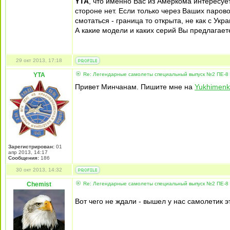
YTA
, что именно Вас из Амеркома интересует
стороне нет. Если только через Ваших паров
смотаться - граница то открыта, не как с Укра
А какие модели и каких серий Вы предлагает
29 окт 2013, 17:18
YTA
Re: Легендарные самолеты специальный выпуск №2 ПЕ-8 
Привет Минчанам. Пишите мне на
Yukhimenk
Зарегистрирован:
01
апр 2013, 14:17
Сообщения:
186
30 окт 2013, 14:32
Chemist
Re: Легендарные самолеты специальный выпуск №2 ПЕ-8 
Вот чего не ждали - вышел у нас самолетик э