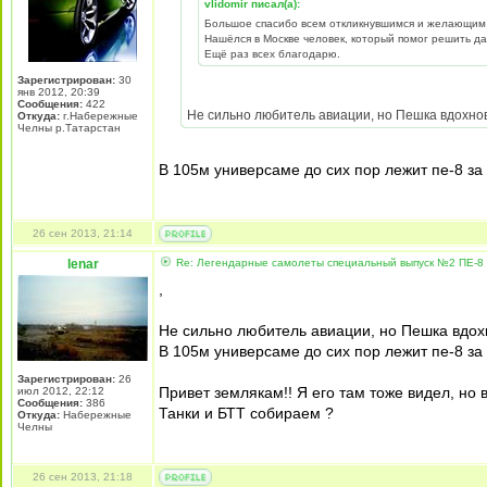
vlidomir писал(а):
Большое спасибо всем откликнувшимся и желающим
Нашёлся в Москве человек, который помог решить д
Ещё раз всех благодарю.
Зарегистрирован:
30
янв 2012, 20:39
Сообщения:
422
Не сильно любитель авиации, но Пешка вдохновил
Откуда:
г.Набережные
Челны р.Татарстан
В 105м универсаме до сих пор лежит пе-8 за 
26 сен 2013, 21:14
lenar
Re: Легендарные самолеты специальный выпуск №2 ПЕ-8 
,
Не сильно любитель авиации, но Пешка вдохнов
В 105м универсаме до сих пор лежит пе-8 за 
Зарегистрирован:
26
Привет землякам!! Я его там тоже видел, но вз
июл 2012, 22:12
Сообщения:
386
Танки и БТТ собираем ?
Откуда:
Набережные
Челны
26 сен 2013, 21:18