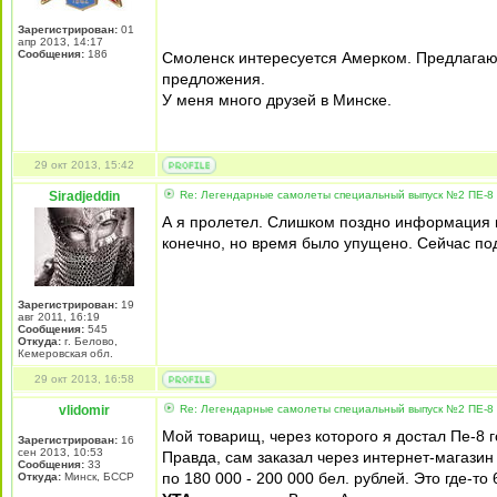
Зарегистрирован:
01
апр 2013, 14:17
Сообщения:
186
Смоленск интересуется Амерком. Предлагаю 
предложения.
У меня много друзей в Минске.
29 окт 2013, 15:42
Siradjeddin
Re: Легендарные самолеты специальный выпуск №2 ПЕ-8 
А я пролетел. Слишком поздно информация п
конечно, но время было упущено. Сейчас под
Зарегистрирован:
19
авг 2011, 16:19
Сообщения:
545
Откуда:
г. Белово,
Кемеровская обл.
29 окт 2013, 16:58
vlidomir
Re: Легендарные самолеты специальный выпуск №2 ПЕ-8 
Мой товарищ, через которого я достал Пе-8 г
Зарегистрирован:
16
сен 2013, 10:53
Правда, сам заказал через интернет-магазин
Сообщения:
33
по 180 000 - 200 000 бел. рублей. Это где-то 
Откуда:
Минск, БССР