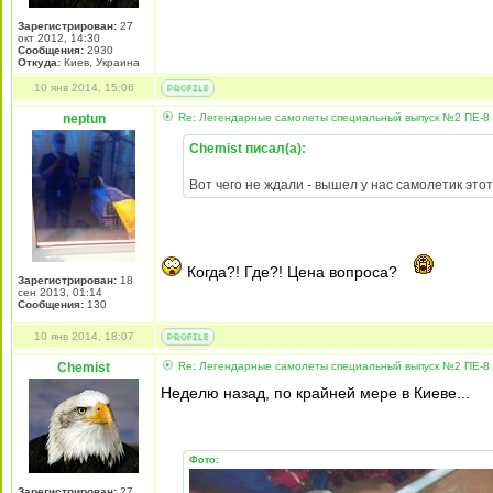
Зарегистрирован:
27
окт 2012, 14:30
Сообщения:
2930
Откуда:
Киев, Украина
10 янв 2014, 15:06
neptun
Re: Легендарные самолеты специальный выпуск №2 ПЕ-8 
Chemist писал(а):
Вот чего не ждали - вышел у нас самолетик этот
Когда?! Где?! Цена вопроса?
Зарегистрирован:
18
сен 2013, 01:14
Сообщения:
130
10 янв 2014, 18:07
Chemist
Re: Легендарные самолеты специальный выпуск №2 ПЕ-8 
Неделю назад, по крайней мере в Киеве...
Фото:
Зарегистрирован:
27