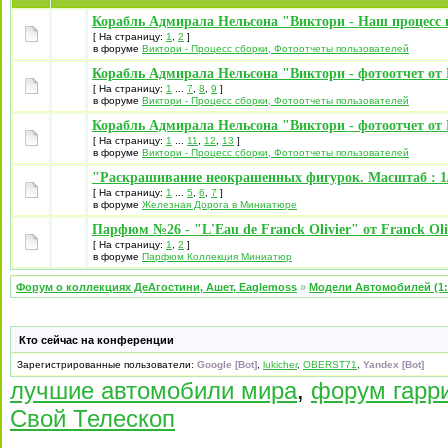
Корабль Адмирала Нельсона "Виктори - Наш процесс 
[ На страницу:
1
,
2
]
в форуме
Виктори - Процесс сборки, Фотоотчеты пользователей
Корабль Адмирала Нельсона "Виктори - фотоотчет от 
[ На страницу:
1
...
7
,
8
,
9
]
в форуме
Виктори - Процесс сборки, Фотоотчеты пользователей
Корабль Адмирала Нельсона "Виктори - фотоотчет от 
[ На страницу:
1
...
11
,
12
,
13
]
в форуме
Виктори - Процесс сборки, Фотоотчеты пользователей
"Раскрашивание неокрашенных фигурок. Масштаб : 1/
[ На страницу:
1
...
5
,
6
,
7
]
в форуме
Железная Дорога в Миниатюре
Парфюм №26 - "L'Eau de Franck Olivier" от Franck Oli
[ На страницу:
1
,
2
]
в форуме
Парфюм Коллекция Миниатюр
Форум о коллекциях ДеАгостини, Ашет, Eaglemoss
»
Модели Автомобилей (1:
Кто сейчас на конференции
Зарегистрированные пользователи:
Google [Bot]
,
lukicher
,
OBERST71
,
Yandex [Bot]
лучшие автомобили мира
,
форум гарри
Свой Телескоп