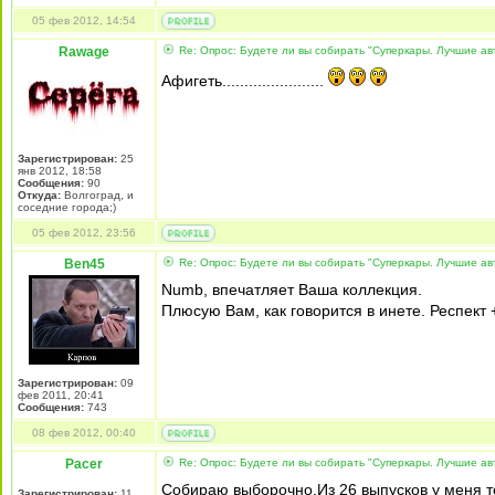
05 фев 2012, 14:54
Rawage
Re: Опрос: Будете ли вы собирать "Суперкары. Лучшие а
Афигеть.......................
Зарегистрирован:
25
янв 2012, 18:58
Сообщения:
90
Откуда:
Волгоград, и
соседние города;)
05 фев 2012, 23:56
Ben45
Re: Опрос: Будете ли вы собирать "Суперкары. Лучшие а
Numb, впечатляет Ваша коллекция.
Плюсую Вам, как говорится в инете. Респект 
Зарегистрирован:
09
фев 2011, 20:41
Сообщения:
743
08 фев 2012, 00:40
Pacer
Re: Опрос: Будете ли вы собирать "Суперкары. Лучшие а
Собираю выборочно.Из 26 выпусков у меня т
Зарегистрирован:
11