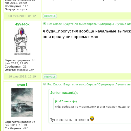
янв 2012, 04:09
Сообщения:
117
Откуда:
иркутск
08 фев 2012, 05:12
4yva4ok
Re: Опрос: Будете ли вы собирать "Суперкары. Лучшие а
я буду...пропустил вообще начальные выпуск
но и цена у них приемлемая..
Зарегистрирован:
06
фев 2012, 21:05
Сообщения:
21
Откуда:
Moscow City
16 фев 2012, 12:19
qwer1
Re: Опрос: Будете ли вы собирать "Суперкары. Лучшие а
Junior писал(а):
jklz20 писал(а):
я бы собирал но у меня дети и они ломают машинки 
Тут и сказать-то нечего
Зарегистрирован:
05
сен 2011, 18:19
Сообщения:
470