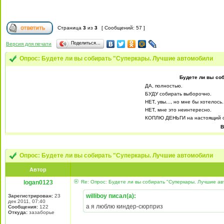
Страница
3
из
3
[ Сообщений: 57 ]
Поделиться…
Версия для печати
Опрос: Будете ли вы собирать "Суперкары. Лучшие автомобили
Будете ли вы со
ДА, полностью.
БУДУ собирать выборочно.
НЕТ, увы..., но мне бы хотелось.
НЕТ, мне это неинтересно.
КОПЛЮ ДЕНЬГИ на настоящий с
В
Опрос: Будете ли вы собирать "Суперкары. Лучшие автомобили
Автор
logan0123
Re: Опрос: Будете ли вы собирать "Суперкары. Лучшие а
williboy писал(а):
Зарегистрирован:
23
дек 2011, 07:40
а я люблю киндер-сюрприз
Сообщения:
122
Откуда:
зазаборье