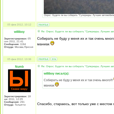
Опрос: Будете ли вы собирать "Суперкары. Лучшие автомобили 4
05 фев 2012, 10:12
williboy
Re: Опрос: Будете ли вы собирать "Суперкары. Лучшие а
Собирать не буду у меня их и так очень много
Зарегистрирован:
05
сен 2011, 21:41
маниак
Сообщения:
1194
Откуда:
Москва,Пресня
05 фев 2012, 13:36
Numb
Re: Опрос: Будете ли вы собирать "Суперкары. Лучшие а
williboy писал(а):
Собирать не буду у меня их и так очень много!!!
маниак
Зарегистрирован:
18
авг 2011, 12:05
Сообщения:
291
Спасибо, стараюсь, вот только уже с местом
Откуда:
Тольятти