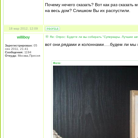
Почему нечего сказать? Вот как раз сказать 
на весь дом? Слишком Вы их распустили.
18 мар 2012, 12:09
williboy
Re: Опрос: Будете ли вы собирать "Суперкары. Лучшие а
вот они,рядами и колоннами.....будем ли мы 
Зарегистрирован:
05
сен 2011, 21:41
Сообщения:
1194
Откуда:
Москва,Пресня
Фото: