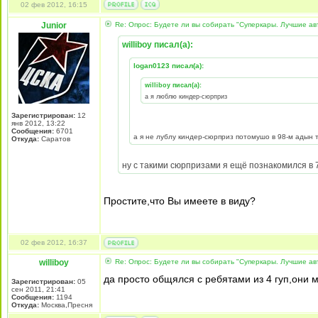
02 фев 2012, 16:15
Junior
Re: Опрос: Будете ли вы собирать "Суперкары. Лучшие а
williboy писал(а):
logan0123 писал(а):
williboy писал(а):
а я люблю киндер-сюрприз
Зарегистрирован:
12
янв 2012, 13:22
Сообщения:
6701
а я не лублу киндер-сюрприз потомушо в 98-м адын 
Откуда:
Cаратов
ну с такими сюрпризами я ещё познакомился в 
Простите,что Вы имеете в виду?
02 фев 2012, 16:37
williboy
Re: Опрос: Будете ли вы собирать "Суперкары. Лучшие а
да просто общялся с ребятами из 4 гуп,они 
Зарегистрирован:
05
сен 2011, 21:41
Сообщения:
1194
Откуда:
Москва,Пресня