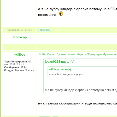
а я не лублу киндер-сюрприз потомушо в 98-
вспоминать
02 фев 2012, 08:32
Спонсор
williboy
Re: Опрос: Будете ли вы собирать "Суперкары. Лучшие а
logan0123 писал(а):
Зарегистрирован:
05
сен 2011, 21:41
Сообщения:
1194
williboy писал(а):
Откуда:
Москва,Пресня
а я люблю киндер-сюрприз
а я не лублу киндер-сюрприз потомушо в 98-м 
ну с такими сюрпризами я ещё познакомился