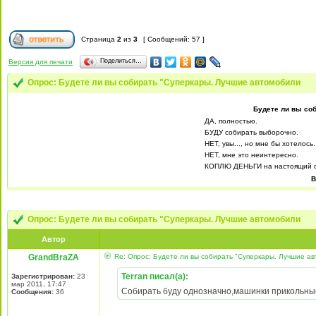
Страница
2
из
3
[ Сообщений: 57 ]
Поделиться…
Версия для печати
Опрос: Будете ли вы собирать "Суперкары. Лучшие автомобили
Будете ли вы со
ДА, полностью.
БУДУ собирать выборочно.
НЕТ, увы..., но мне бы хотелось.
НЕТ, мне это неинтересно.
КОПЛЮ ДЕНЬГИ на настоящий с
В
Опрос: Будете ли вы собирать "Суперкары. Лучшие автомобили
Автор
GrandBraZA
Re: Опрос: Будете ли вы собирать "Суперкары. Лучшие а
Terran писал(а):
Зарегистрирован:
23
мар 2011, 17:47
Собирать буду однозначно,машинки прикольны
Сообщения:
36