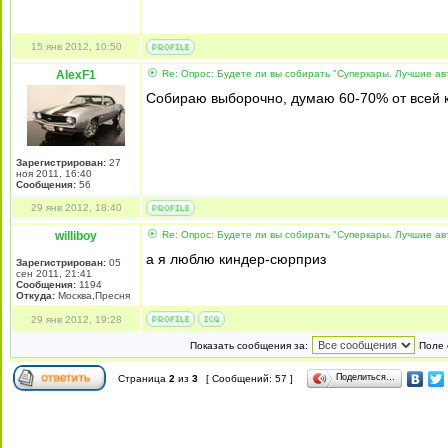
15 янв 2012, 10:50
AlexF1
Re: Опрос: Будете ли вы собирать "Суперкары. Лучшие а
Собираю выборочно, думаю 60-70% от всей к
Зарегистрирован:
27
ноя 2011, 16:40
Сообщения:
56
29 янв 2012, 18:40
williboy
Re: Опрос: Будете ли вы собирать "Суперкары. Лучшие а
а я люблю киндер-сюрприз
Зарегистрирован:
05
сен 2011, 21:41
Сообщения:
1194
Откуда:
Москва,Пресня
29 янв 2012, 19:28
Показать сообщения за:
Поле 
Поделиться…
Страница
2
из
3
[ Сообщений: 57 ]