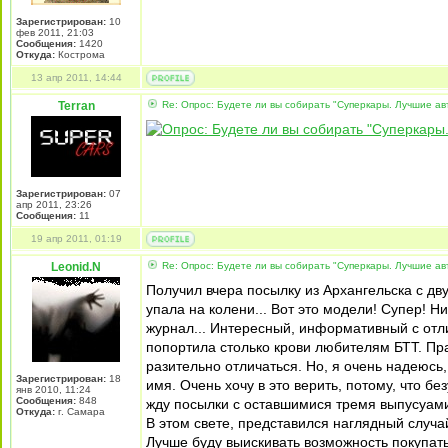
Зарегистрирован:
10
фев 2011, 21:03
Сообщения:
1420
Откуда:
Кострома
13 апр 2011, 14:44
Terran
Re: Опрос: Будете ли вы собирать "Суперкары. Лучшие а
Зарегистрирован:
07
апр 2011, 23:26
Сообщения:
11
19 апр 2011, 01:19
Leonid.N
Re: Опрос: Будете ли вы собирать "Суперкары. Лучшие а
Получил вчера посылку из Архангельска с д
упала на колени... Вот это модели! Супер! Н
журнал... Интересный, информативный с отл
попортила столько крови любителям БТТ. Прав
разительно отличаться. Но, я очень надеюсь, 
Зарегистрирован:
18
имя. Очень хочу в это верить, потому, что б
янв 2010, 11:24
Сообщения:
848
жду посылки с оставшимися тремя выпусуами
Откуда:
г. Самара
В этом свете, представился наглядный случа
Лучше буду выискивать возможность покупат