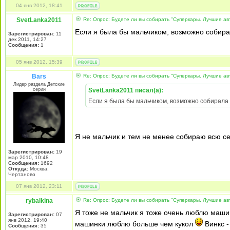
04 янв 2012, 18:41
SvetLanka2011
Re: Опрос: Будете ли вы собирать "Суперкары. Лучшие а
Если я была бы мальчиком, возможно собира
Зарегистрирован:
11
дек 2011, 14:27
Сообщения:
1
05 янв 2012, 15:39
Bars
Re: Опрос: Будете ли вы собирать "Суперкары. Лучшие а
Лидер раздела Детские
серии
SvetLanka2011 писал(а):
Если я была бы мальчиком, возможно собирала
Я не мальчик и тем не менее собираю всю се
Зарегистрирован:
19
мар 2010, 10:48
Сообщения:
1692
Откуда:
Москва,
Чертаново
07 янв 2012, 23:11
rybalkina
Re: Опрос: Будете ли вы собирать "Суперкары. Лучшие а
Я тоже не мальчик я тоже очень люблю маш
Зарегистрирован:
07
янв 2012, 19:40
машинки люблю больше чем кукол
Винкс -
Сообщения:
35