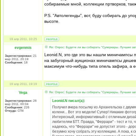
собираемые мной, коллекции пртворков, такж
P.S. "Автолегенды", вот, буду собирать до упо
высоте.
19 апр 2011, 10:25
evgenmis
Re: Опрос: Будете ли вы собирать "Суперкары. Лучшие а
Leonid.N, это где это вы нашли миничампсы 
Зарегистрирован:
21
мар 2011, 20:19
на забугорный аукционах миничампсы дешевле 
Сообщения:
18
максимум что-нибудь типа опель зафира, а е
19 апр 2011, 19:19
Vega
Re: Опрос: Будете ли вы собирать "Суперкары. Лучшие а
Leonid.N писал(а):
Зарегистрирован:
26
мар 2011, 00:04
Получил вчера посылку из Архангельска с двум
Сообщения:
226
Откуда:
СПб
колени... Вот это модели! Супер! Никакие фотог
Интересный, информативный с отличным дизайн
любителям БТТ. Правда, "Феррари" - тест и то, 
надеюсь, что "Феррари" не допустит этого - доро
безумно хочу собрать эту коллекцию. А пока, к