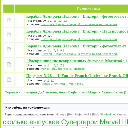
Похожие темы
Корабль Адмирала Нельсона "Виктори - фотоотчет от 
[ На страницу:
1
...
11
,
12
,
13
]
в форуме
Виктори - Процесс сборки, Фотоотчеты пользователей
Корабль Адмирала Нельсона "Виктори - Наш процесс 
[ На страницу:
1
,
2
]
в форуме
Виктори - Процесс сборки, Фотоотчеты пользователей
Корабль Адмирала Нельсона "Виктори - фотоотчет от 
[ На страницу:
1
...
7
,
8
,
9
]
в форуме
Виктори - Процесс сборки, Фотоотчеты пользователей
"Раскрашивание неокрашенных фигурок. Масштаб : 1/
[ На страницу:
1
...
5
,
6
,
7
]
в форуме
Железная Дорога в Миниатюре
Парфюм №26 - "L'Eau de Franck Olivier" от Franck Oli
[ На страницу:
1
,
2
]
в форуме
Парфюм Коллекция Миниатюр
Форум о коллекциях ДеАгостини, Ашет, Eaglemoss
»
Модели Автомобилей (1:
Кто сейчас на конференции
Зарегистрированные пользователи:
Google [Bot]
,
Majestic-12 [Bot]
,
Siradjeddin
,
Yandex 
сколько выпусков Супергерои Marvel 