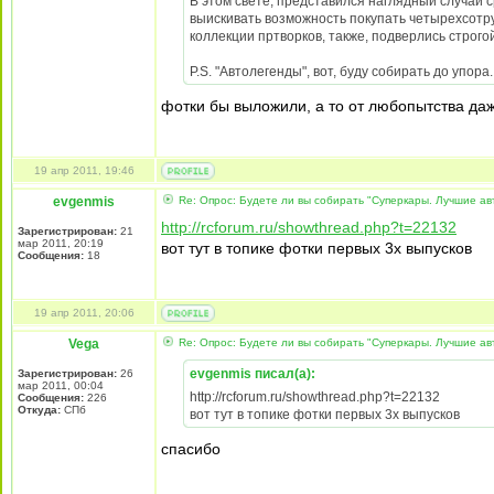
В этом свете, представился наглядный случай с
выискивать возможность покупать четырехсотр
коллекции пртворков, также, подверлись строго
P.S. "Автолегенды", вот, буду собирать до упора.
фотки бы выложили, а то от любопытства даж
19 апр 2011, 19:46
evgenmis
Re: Опрос: Будете ли вы собирать "Суперкары. Лучшие а
http://rcforum.ru/showthread.php?t=22132
Зарегистрирован:
21
мар 2011, 20:19
вот тут в топике фотки первых 3х выпусков
Сообщения:
18
19 апр 2011, 20:06
Vega
Re: Опрос: Будете ли вы собирать "Суперкары. Лучшие а
evgenmis писал(а):
Зарегистрирован:
26
мар 2011, 00:04
http://rcforum.ru/showthread.php?t=22132
Сообщения:
226
Откуда:
СПб
вот тут в топике фотки первых 3х выпусков
спасибо