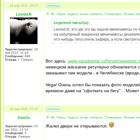
19 апр 2011, 20:27
Leonid.N
Re: Опрос: Будете ли вы собирать "Суперкары. Лучшие а
evgenmis писал(а):
Leonid.N, это где это вы нашли миничампсы по
на забугорный аукционах миничампсы дешевле 20
что-нибудь типа опель зафира, а если смотреть
Зарегистрирован:
18
янв 2010, 11:24
Сообщения:
848
Откуда:
г. Самара
Вот здесь:
www.nacekomie.ru/forum/viewtopic
немецком магазине регулярно обновляется с
заказывал там модели - в Челябинске (вроде
Vega/ Очень хотел бы показать фото моделей
времени даже на "сфоткать на бегу"... Может
20 апр 2011, 07:17
DimOs
Re: Опрос: Будете ли вы собирать "Суперкары. Лучшие а
Жалко двери не открываются.
Зарегистрирован:
20
авг 2011, 21:34
Сообщения:
5
Откуда:
Самара