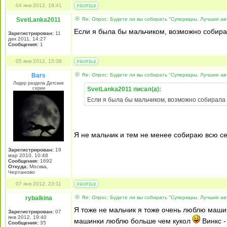
04 янв 2012, 18:41
SvetLanka2011
Re: Опрос: Будете ли вы собирать "Суперкары. Лучшие а
Если я была бы мальчиком, возможно собира
Зарегистрирован:
11
дек 2011, 14:27
Сообщения:
1
05 янв 2012, 15:39
Bars
Re: Опрос: Будете ли вы собирать "Суперкары. Лучшие а
Лидер раздела Детские
серии
SvetLanka2011 писал(а):
Если я была бы мальчиком, возможно собирала
Я не мальчик и тем не менее собираю всю се
Зарегистрирован:
19
мар 2010, 10:48
Сообщения:
1692
Откуда:
Москва,
Чертаново
07 янв 2012, 23:11
rybalkina
Re: Опрос: Будете ли вы собирать "Суперкары. Лучшие а
Я тоже не мальчик я тоже очень люблю маш
Зарегистрирован:
07
янв 2012, 19:40
машинки люблю больше чем кукол
Винкс -
Сообщения:
35