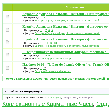
Похожие темы
Корабль Адмирала Нельсона "Виктори - Наш процесс 
[ На страницу:
1
,
2
]
в форуме
Виктори - Процесс сборки, Фотоотчеты пользователей
Корабль Адмирала Нельсона "Виктори - фотоотчет от 
[ На страницу:
1
...
7
,
8
,
9
]
в форуме
Виктори - Процесс сборки, Фотоотчеты пользователей
Корабль Адмирала Нельсона "Виктори - фотоотчет от 
[ На страницу:
1
...
11
,
12
,
13
]
в форуме
Виктори - Процесс сборки, Фотоотчеты пользователей
"Раскрашивание неокрашенных фигурок. Масштаб : 1/
[ На страницу:
1
...
5
,
6
,
7
]
в форуме
Железная Дорога в Миниатюре
Парфюм №26 - "L'Eau de Franck Olivier" от Franck Oli
[ На страницу:
1
,
2
]
в форуме
Парфюм Коллекция Миниатюр
Форум о коллекциях ДеАгостини, Ашет, Eaglemoss
»
Модели Автомобилей (1:
Кто сейчас на конференции
Зарегистрированные пользователи:
Anthonyrog
,
Google [Bot]
,
Yandex [Bot]
Коллекционные Карманные Часы
,
Орд