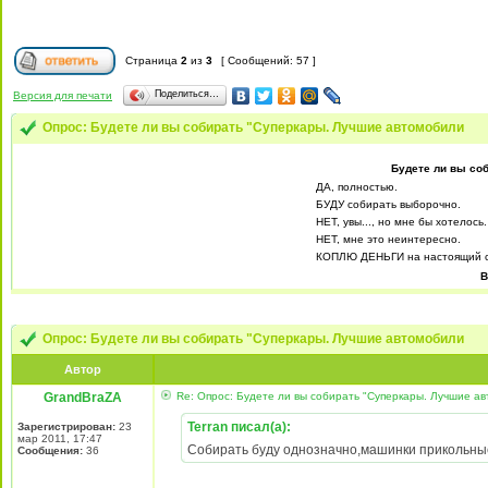
Страница
2
из
3
[ Сообщений: 57 ]
Поделиться…
Версия для печати
Опрос: Будете ли вы собирать "Суперкары. Лучшие автомобили
Будете ли вы со
ДА, полностью.
БУДУ собирать выборочно.
НЕТ, увы..., но мне бы хотелось.
НЕТ, мне это неинтересно.
КОПЛЮ ДЕНЬГИ на настоящий с
В
Опрос: Будете ли вы собирать "Суперкары. Лучшие автомобили
Автор
GrandBraZA
Re: Опрос: Будете ли вы собирать "Суперкары. Лучшие а
Terran писал(а):
Зарегистрирован:
23
мар 2011, 17:47
Собирать буду однозначно,машинки прикольны
Сообщения:
36