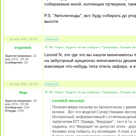
собираемые мной, коллекции пртворков, такж
P.S. "Автолегенды", вот, буду собирать до упо
высоте.
19 апр 2011, 10:25
evgenmis
Re: Опрос: Будете ли вы собирать "Суперкары. Лучшие а
Leonid.N, это где это вы нашли миничампсы 
Зарегистрирован:
21
мар 2011, 20:19
на забугорный аукционах миничампсы дешевле 
Сообщения:
18
максимум что-нибудь типа опель зафира, а е
19 апр 2011, 19:19
Vega
Re: Опрос: Будете ли вы собирать "Суперкары. Лучшие а
Leonid.N писал(а):
Зарегистрирован:
26
мар 2011, 00:04
Получил вчера посылку из Архангельска с двум
Сообщения:
226
Откуда:
СПб
колени... Вот это модели! Супер! Никакие фотог
Интересный, информативный с отличным дизайн
любителям БТТ. Правда, "Феррари" - тест и то, 
надеюсь, что "Феррари" не допустит этого - доро
безумно хочу собрать эту коллекцию. А пока, к