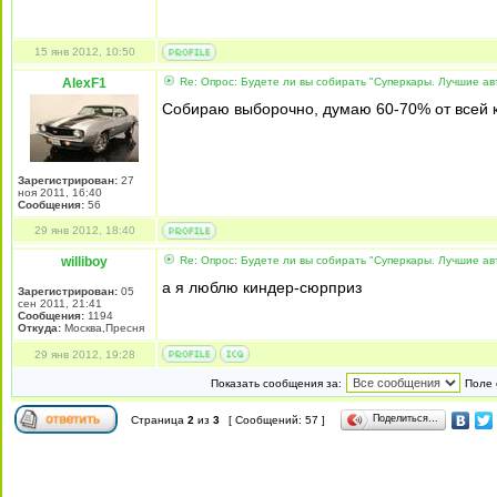
15 янв 2012, 10:50
AlexF1
Re: Опрос: Будете ли вы собирать "Суперкары. Лучшие а
Собираю выборочно, думаю 60-70% от всей к
Зарегистрирован:
27
ноя 2011, 16:40
Сообщения:
56
29 янв 2012, 18:40
williboy
Re: Опрос: Будете ли вы собирать "Суперкары. Лучшие а
а я люблю киндер-сюрприз
Зарегистрирован:
05
сен 2011, 21:41
Сообщения:
1194
Откуда:
Москва,Пресня
29 янв 2012, 19:28
Показать сообщения за:
Поле 
Поделиться…
Страница
2
из
3
[ Сообщений: 57 ]