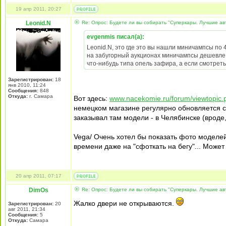
19 апр 2011, 20:27
Leonid.N
Re: Опрос: Будете ли вы собирать "Суперкары. Лучшие а
evgenmis писал(а):
Leonid.N, это где это вы нашли миничампсы по
на забугорный аукционах миничампсы дешевле 20
что-нибудь типа опель зафира, а если смотреть
Зарегистрирован:
18
янв 2010, 11:24
Сообщения:
848
Откуда:
г. Самара
Вот здесь:
www.nacekomie.ru/forum/viewtopic
немецком магазине регулярно обновляется с
заказывал там модели - в Челябинске (вроде
Vega/ Очень хотел бы показать фото моделей
времени даже на "сфоткать на бегу"... Может
20 апр 2011, 07:17
DimOs
Re: Опрос: Будете ли вы собирать "Суперкары. Лучшие а
Жалко двери не открываются.
Зарегистрирован:
20
авг 2011, 21:34
Сообщения:
5
Откуда:
Самара