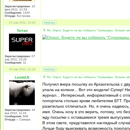
Зарегистрирован:
10
фев 2011, 21:03
Сообщения:
1420
Откуда:
Кострома
13 апр 2011, 14:44
Terran
Re: Опрос: Будете ли вы собирать "Суперкары. Лучшие а
Зарегистрирован:
07
апр 2011, 23:26
Сообщения:
11
19 апр 2011, 01:19
Leonid.N
Re: Опрос: Будете ли вы собирать "Суперкары. Лучшие а
Получил вчера посылку из Архангельска с д
упала на колени... Вот это модели! Супер! Н
журнал... Интересный, информативный с отл
попортила столько крови любителям БТТ. Прав
разительно отличаться. Но, я очень надеюсь, 
Зарегистрирован:
18
имя. Очень хочу в это верить, потому, что б
янв 2010, 11:24
Сообщения:
848
жду посылки с оставшимися тремя выпусуами
Откуда:
г. Самара
В этом свете, представился наглядный случа
Лучше буду выискивать возможность покупат