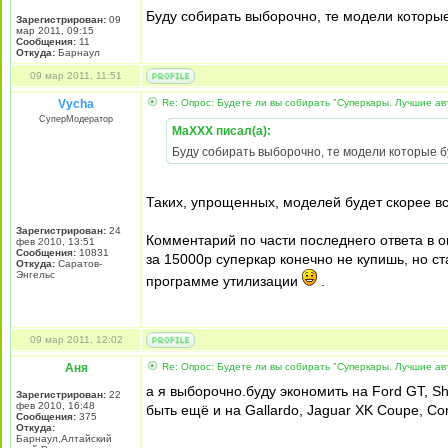
Буду собирать выборочно, те модели которые
Зарегистрирован:
09
мар 2011, 09:15
Сообщения:
11
Откуда:
Барнаул
09 мар 2011, 11:51
Vycha
Re: Опрос: Будете ли вы собирать "Суперкары. Лучшие а
СуперМодератор
MaXXX писал(а):
Буду собирать выборочно, те модели которые б
Таких, упрощенных, моделей будет скорее в
Зарегистрирован:
24
Комментарий по части последнего ответа в о
фев 2010, 13:51
Сообщения:
10831
за 15000р суперкар конечно не купишь, но с
Откуда:
Саратов-
Энгельс
программе утилизации
.
09 мар 2011, 12:02
Аня
Re: Опрос: Будете ли вы собирать "Суперкары. Лучшие а
а я выборочно.буду экономить на Ford GT, Sh
Зарегистрирован:
22
фев 2010, 16:48
быть ещё и на Gallardo, Jaguar XK Coupe, Cor
Сообщения:
375
Откуда:
Барнаул,Алтайский