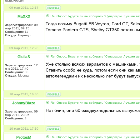
край,Россия
09 мар 2011, 12:17
MaXXX
Re: Опрос: Будете ли вы собирать "Суперкары. Лучшие а
Тогда возьму Bugatti EB Veyron, Ford GT, Sal
Зарегистрирован:
09
мар 2011, 09:15
Tomaso Pantera GTS, Shelby GT350 остальные
Сообщения:
11
Откуда:
Барнаул
09 мар 2011, 12:28
GiuliaS
Re: Опрос: Будете ли вы собирать "Суперкары. Лучшие а
Уже столько всяких вариантов с машинками. 
Зарегистрирован:
12
янв 2011, 17:40
Ставить особо не куда, потом если они как ав
Сообщения:
30
автолегендами их несколько лет будут выпуск
Откуда:
Москва
10 мар 2011, 16:30
JohnnyBlaze
Re: Опрос: Будете ли вы собирать "Суперкары. Лучшие а
Нет блин, они 60 ежедвухнедельных выпусков
Зарегистрирован:
09
мар 2011, 23:05
Сообщения:
3
10 мар 2011, 17:10
ProtosM
Re: Опрос: Будете ли вы собирать "Суперкары. Лучшие а