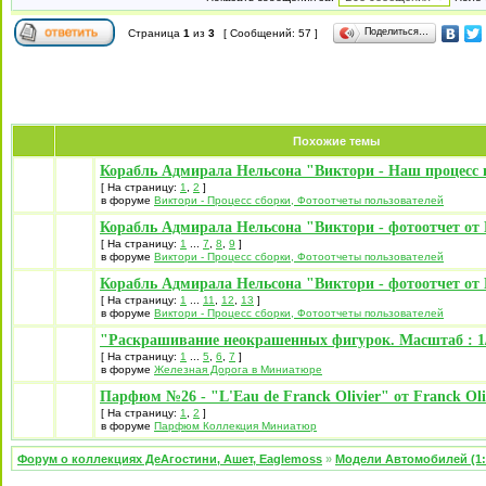
Поделиться…
Страница
1
из
3
[ Сообщений: 57 ]
Похожие темы
Корабль Адмирала Нельсона "Виктори - Наш процесс 
[ На страницу:
1
,
2
]
в форуме
Виктори - Процесс сборки, Фотоотчеты пользователей
Корабль Адмирала Нельсона "Виктори - фотоотчет от 
[ На страницу:
1
...
7
,
8
,
9
]
в форуме
Виктори - Процесс сборки, Фотоотчеты пользователей
Корабль Адмирала Нельсона "Виктори - фотоотчет от 
[ На страницу:
1
...
11
,
12
,
13
]
в форуме
Виктори - Процесс сборки, Фотоотчеты пользователей
"Раскрашивание неокрашенных фигурок. Масштаб : 1/
[ На страницу:
1
...
5
,
6
,
7
]
в форуме
Железная Дорога в Миниатюре
Парфюм №26 - "L'Eau de Franck Olivier" от Franck Oli
[ На страницу:
1
,
2
]
в форуме
Парфюм Коллекция Миниатюр
Форум о коллекциях ДеАгостини, Ашет, Eaglemoss
»
Модели Автомобилей (1: