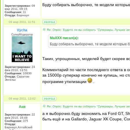
Буду собирать выборочно, те модели которые
Зарегистрирован:
09
мар 2011, 09:15
Сообщения:
11
Откуда:
Барнаул
09 мар 2011, 11:51
Vycha
Re: Опрос: Будете ли вы собирать "Суперкары. Лучшие а
СуперМодератор
MaXXX писал(а):
Буду собирать выборочно, те модели которые б
Таких, упрощенных, моделей будет скорее в
Зарегистрирован:
24
Комментарий по части последнего ответа в о
фев 2010, 13:51
Сообщения:
10830
за 15000р суперкар конечно не купишь, но с
Откуда:
Саратов-
Энгельс
программе утилизации
.
09 мар 2011, 12:02
Аня
Re: Опрос: Будете ли вы собирать "Суперкары. Лучшие а
а я выборочно.буду экономить на Ford GT, Sh
Зарегистрирован:
22
фев 2010, 16:48
быть ещё и на Gallardo, Jaguar XK Coupe, Cor
Сообщения:
375
Откуда:
Барнаул,Алтайский