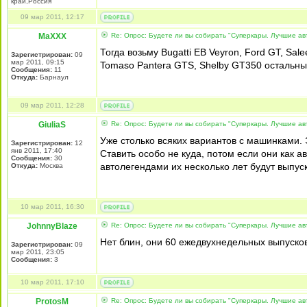
край,Россия
09 мар 2011, 12:17
MaXXX
Re: Опрос: Будете ли вы собирать "Суперкары. Лучшие а
Тогда возьму Bugatti EB Veyron, Ford GT, Sal
Зарегистрирован:
09
мар 2011, 09:15
Tomaso Pantera GTS, Shelby GT350 остальные
Сообщения:
11
Откуда:
Барнаул
09 мар 2011, 12:28
GiuliaS
Re: Опрос: Будете ли вы собирать "Суперкары. Лучшие а
Уже столько всяких вариантов с машинками. 
Зарегистрирован:
12
янв 2011, 17:40
Ставить особо не куда, потом если они как ав
Сообщения:
30
автолегендами их несколько лет будут выпуск
Откуда:
Москва
10 мар 2011, 16:30
JohnnyBlaze
Re: Опрос: Будете ли вы собирать "Суперкары. Лучшие а
Нет блин, они 60 ежедвухнедельных выпусков
Зарегистрирован:
09
мар 2011, 23:05
Сообщения:
3
10 мар 2011, 17:10
ProtosM
Re: Опрос: Будете ли вы собирать "Суперкары. Лучшие а