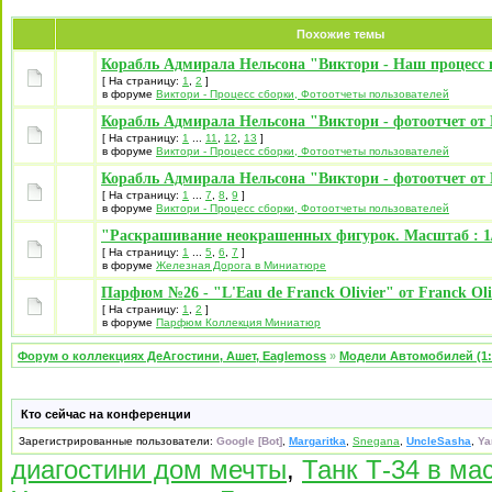
Похожие темы
Корабль Адмирала Нельсона "Виктори - Наш процесс 
[ На страницу:
1
,
2
]
в форуме
Виктори - Процесс сборки, Фотоотчеты пользователей
Корабль Адмирала Нельсона "Виктори - фотоотчет от 
[ На страницу:
1
...
11
,
12
,
13
]
в форуме
Виктори - Процесс сборки, Фотоотчеты пользователей
Корабль Адмирала Нельсона "Виктори - фотоотчет от 
[ На страницу:
1
...
7
,
8
,
9
]
в форуме
Виктори - Процесс сборки, Фотоотчеты пользователей
"Раскрашивание неокрашенных фигурок. Масштаб : 1/
[ На страницу:
1
...
5
,
6
,
7
]
в форуме
Железная Дорога в Миниатюре
Парфюм №26 - "L'Eau de Franck Olivier" от Franck Oli
[ На страницу:
1
,
2
]
в форуме
Парфюм Коллекция Миниатюр
Форум о коллекциях ДеАгостини, Ашет, Eaglemoss
»
Модели Автомобилей (1:
Кто сейчас на конференции
Зарегистрированные пользователи:
Google [Bot]
,
Margaritka
,
Snegana
,
UncleSasha
,
Ya
диагостини дом мечты
,
Танк Т-34 в ма