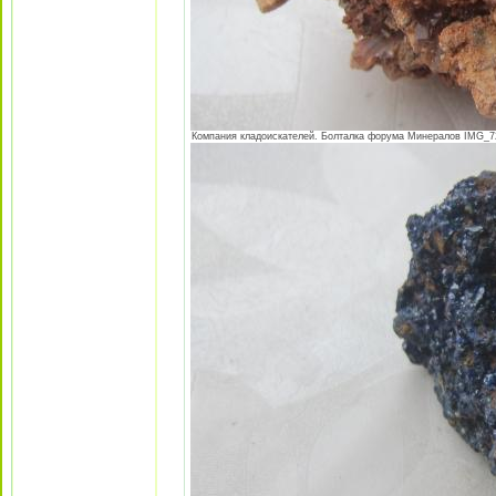
Компания кладоискателей. Болталка форума Минералов IMG_725