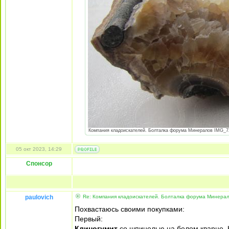
Компания кладоискателей. Болталка форума Минералов IMG_725
05 окт 2023, 14:29
Спонсор
paulovich
Re: Компания кладоискателей. Болталка форума Минера
Похвастаюсь своими покупками:
Первый:
Клиногумит
со шпинелью на белом кварце. К