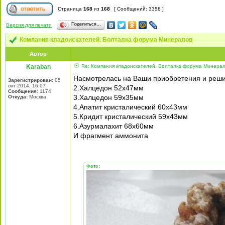
Страница
168
из
168
[ Сообщений: 3358 ]
Поделиться…
Версия для печати
Компания кладоискателей. Болталка форума Минералов
Автор
Karaban
Re: Компания кладоискателей. Болталка форума Минера
Насмотрелась на Ваши приобретения и реши
Зарегистрирован:
05
окт 2014, 16:07
2.Халцедон 52х47мм
Сообщения:
1174
3.Халцедон 59х35мм
Откуда:
Москва
4.Апатит кристалический 60х43мм
5.Кридит кристалический 59х43мм
6.Азурмалахит 68х60мм
И фрагмент аммонита
Фото: