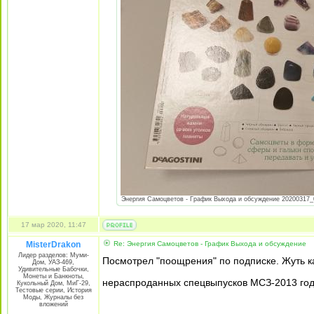
Энергия Самоцветов - График Выхода и обсуждение 20200317_08
17 мар 2020, 11:47
MisterDrakon
Re: Энергия Самоцветов - График Выхода и обсуждение
Лидер разделов: Муми-
Посмотрел "поощрения" по подписке. Жуть ка
Дом, УАЗ-469,
Удивительные Бабочки,
Монеты и Банкноты,
нераспроданных спецвыпусков МСЗ-2013 года и
Кукольный Дом, МиГ-29,
Тестовые серии, История
Моды, Журналы без
вложений