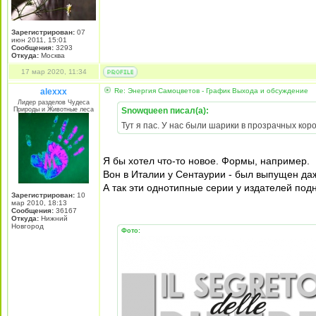
Зарегистрирован:
07
июн 2011, 15:01
Сообщения:
3293
Откуда:
Москва
17 мар 2020, 11:34
alexxx
Re: Энергия Самоцветов - График Выхода и обсуждение
Лидер разделов Чудеса
Природы и Животные леса
Snowqueen писал(а):
Тут я пас. У нас были шарики в прозрачных кор
Я бы хотел что-то новое. Формы, например.
Вон в Италии у Сентаурии - был выпущен даже 
А так эти однотипные серии у издателей под
Зарегистрирован:
10
мар 2010, 18:13
Сообщения:
36167
Откуда:
Нижний
Новгород
Фото: