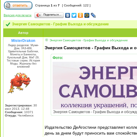
Страница
1
из
7
[ Сообщений: 122 ]
Поделиться…
Версия для печати
Энергия Самоцветов - График Выхода и обсуждение
Автор
MisterDrakon
Энергия Самоцветов - График Выхода и обсуждение
Лидер разделов: Муми-
Энергия Самоцветов - График Выхода и 
Дом, УАЗ-469,
Удивительные Бабочки,
Монеты и Банкноты,
Фото:
Кукольный Дом, МиГ-29,
Тестовые серии, История
Моды, Журналы без
вложений
Зарегистрирован:
30
июл 2013, 12:48
Энергия Самоцветов - График Выхода и обсужден
Сообщения:
10371
Откуда:
Челябинск
Издательство ДеАгостини представляет колл
день за днем будут приносить вам спокойст