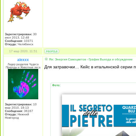
Зарегистрирован:
30
июл 2013, 12:48
Сообщения:
10371
Откуда:
Челябинск
17 мар 2020, 11:51
alexxx
Re: Энергия Самоцветов - График Выхода и обсуждение
Лидер разделов Чудеса
Для затравочки… Кейс в итальянской серии по
Природы и Животные леса
Фото:
Зарегистрирован:
10
мар 2010, 18:13
Сообщения:
36167
Откуда:
Нижний
Новгород