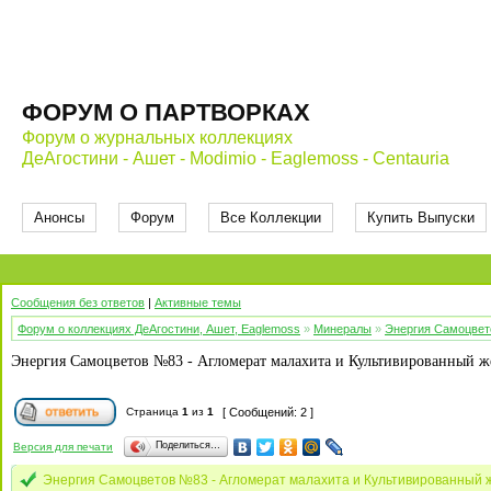
ФОРУМ О ПАРТВОРКАХ
Форум о журнальных коллекциях
ДеАгостини - Ашет - Modimio - Eaglemoss - Centauria
Анонсы
Форум
Все Коллекции
Купить Выпуски
Сообщения без ответов
|
Активные темы
Форум о коллекциях ДеАгостини, Ашет, Eaglemoss
»
Минералы
»
Энергия Самоцвет
Энергия Самоцветов №83 - Агломерат малахита и Культивированный ж
Страница
1
из
1
[ Сообщений: 2 ]
Поделиться…
Версия для печати
Энергия Самоцветов №83 - Агломерат малахита и Культивированный 