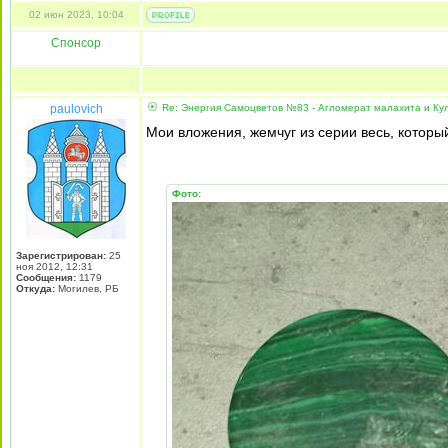
02 июн 2023, 10:04
Спонсор
paulovich
Re: Энергия Самоцветов №83 - Агломерат малахита и Ку
Мои вложения, жемчуг из серии весь, которы
Фото:
Зарегистрирован:
25
ноя 2012, 12:31
Сообщения:
1179
Откуда:
Могилев, РБ