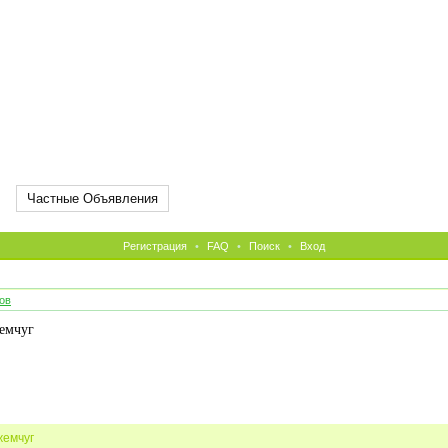
Частные Объявления
Регистрация
•
FAQ
•
Поиск
•
Вход
ов
емчуг
жемчуг