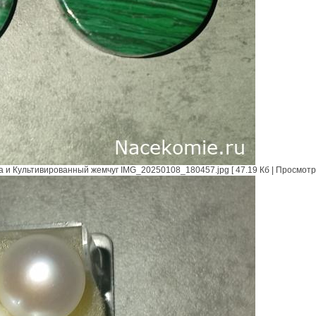
и Культивированный жемчуг IMG_20250108_180457.jpg [ 47.19 Кб | Просмотро