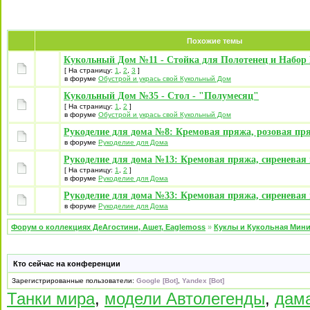
Похожие темы
Кукольный Дом №11 - Стойка для Полотенец и Набор
[ На страницу:
1
,
2
,
3
]
в форуме
Обустрой и укрась свой Кукольный Дом
Кукольный Дом №35 - Стол - "Полумесяц"
[ На страницу:
1
,
2
]
в форуме
Обустрой и укрась свой Кукольный Дом
Рукоделие для дома №8: Кремовая пряжа, розовая пр
в форуме
Рукоделие для Дома
Рукоделие для дома №13: Кремовая пряжа, сиреневая
[ На страницу:
1
,
2
]
в форуме
Рукоделие для Дома
Рукоделие для дома №33: Кремовая пряжа, сиреневая
в форуме
Рукоделие для Дома
Форум о коллекциях ДеАгостини, Ашет, Eaglemoss
»
Куклы и Кукольная Мин
Кто сейчас на конференции
Зарегистрированные пользователи:
Google [Bot]
,
Yandex [Bot]
Танки мира
,
модели Автолегенды
,
дама