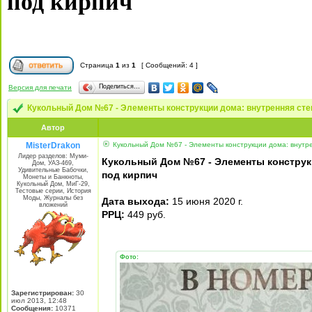
под кирпич
Страница
1
из
1
[ Сообщений: 4 ]
Поделиться…
Версия для печати
Кукольный Дом №67 - Элементы конструкции дома: внутренняя стен
Автор
MisterDrakon
Кукольный Дом №67 - Элементы конструкции дома: внутре
Лидер разделов: Муми-
Кукольный Дом №67 - Элементы конструкц
Дом, УАЗ-469,
Удивительные Бабочки,
под кирпич
Монеты и Банкноты,
Кукольный Дом, МиГ-29,
Тестовые серии, История
Моды, Журналы без
Дата выхода:
15 июня 2020 г.
вложений
РРЦ:
449 руб.
Фото:
Зарегистрирован:
30
июл 2013, 12:48
Сообщения:
10371