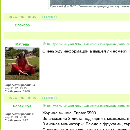
Кукольный Дом №67 - Элементы конструкции дома: внутренняя ст
10 июн 2020, 06:45
Спонсор
Matrena
Re: Кукольный Дом №67 - Элементы конструкции дома: вну
Очень жду информации а вышел ли номер? Не
Зарегистрирован:
04
мар 2012, 19:29
Сообщения:
3200
15 июн 2020, 09:15
PcheYuliya
Re: Кукольный Дом №67 - Элементы конструкции дома: вну
Журнал вышел. Тираж 5500.
Зарегистрирован:
11
мар 2019, 23:03
Во вложении 2 листа под кирпич, межкомнат
Сообщения:
627
В анонсе миниатюры: Блюдо с фруктами, тар
Форумчане-москвичи, в палатке, где я покуп