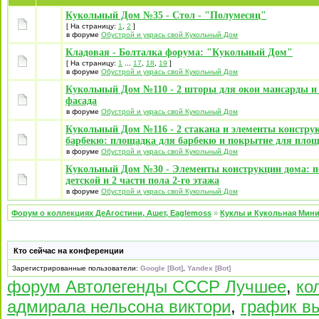
Кукольный Дом №35 - Стол - "Полумесяц"
[ На страницу:
1
,
2
]
в форуме
Обустрой и укрась свой Кукольный Дом
Кладовая - Болталка форума: "Кукольный Дом"
[ На страницу:
1
...
17
,
18
,
19
]
в форуме
Обустрой и укрась свой Кукольный Дом
Кукольный Дом №110 - 2 шторы для окон мансарды и 
фасада
в форуме
Обустрой и укрась свой Кукольный Дом
Кукольный Дом №116 - 2 стакана и элементы констру
барбекю: площадка для барбекю и покрытие для пло
в форуме
Обустрой и укрась свой Кукольный Дом
Кукольный Дом №30 - Элементы конструкции дома: п
детской и 2 части пола 2-го этажа
в форуме
Обустрой и укрась свой Кукольный Дом
Форум о коллекциях ДеАгостини, Ашет, Eaglemoss
»
Куклы и Кукольная Мин
Кто сейчас на конференции
Зарегистрированные пользователи:
Google [Bot]
,
Yandex [Bot]
форум Автолегенды СССР Лучшее
,
ко
адмирала нельсона виктори
,
график в