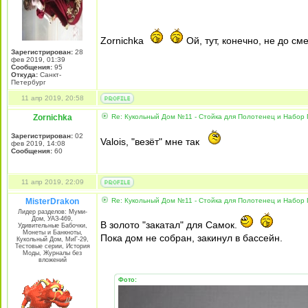
Zornichka
Ой, тут, конечно, не до сме
Зарегистрирован:
28
фев 2019, 01:39
Сообщения:
95
Откуда:
Санкт-
Петербург
11 апр 2019, 20:58
Zornichka
Re: Кукольный Дом №11 - Стойка для Полотенец и Набор
Зарегистрирован:
02
Valois, "везёт" мне так
фев 2019, 14:08
Сообщения:
60
11 апр 2019, 22:09
MisterDrakon
Re: Кукольный Дом №11 - Стойка для Полотенец и Набор
Лидер разделов: Муми-
Дом, УАЗ-469,
В золото "закатал" для Самок.
Удивительные Бабочки,
Монеты и Банкноты,
Пока дом не собран, закинул в бассейн.
Кукольный Дом, МиГ-29,
Тестовые серии, История
Моды, Журналы без
вложений
Фото: