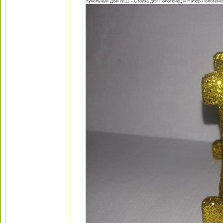
Кукольный Дом №11 - Стойка для Полотенец и Набор Полотенец 