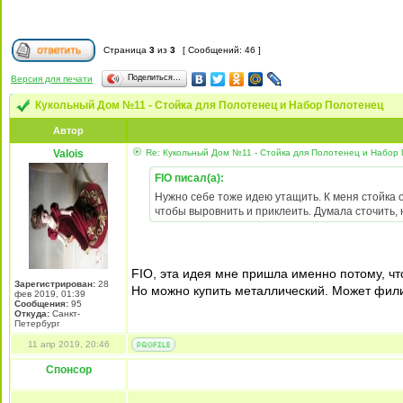
Страница
3
из
3
[ Сообщений: 46 ]
Поделиться…
Версия для печати
Кукольный Дом №11 - Стойка для Полотенец и Набор Полотенец
Автор
Valois
Re: Кукольный Дом №11 - Стойка для Полотенец и Набор
FIO писал(а):
Нужно себе тоже идею утащить. К меня стойка о
чтобы выровнить и приклеить. Думала сточить,
FIO, эта идея мне пришла именно потому, что
Зарегистрирован:
28
Но можно купить металлический. Может фили
фев 2019, 01:39
Сообщения:
95
Откуда:
Санкт-
Петербург
11 апр 2019, 20:46
Спонсор