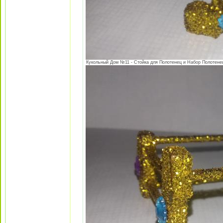
Кукольный Дом №11 - Стойка для Полотенец и Набор Полотенец 