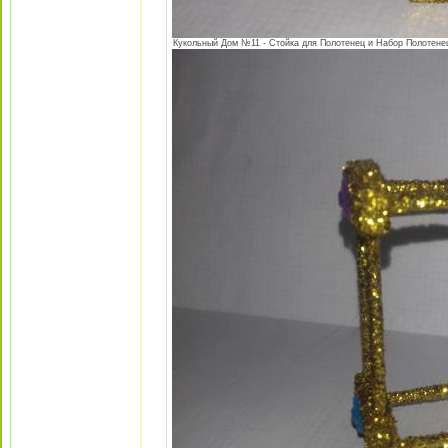
Кукольный Дом №11 - Стойка для Полотенец и Набор Полотенец 