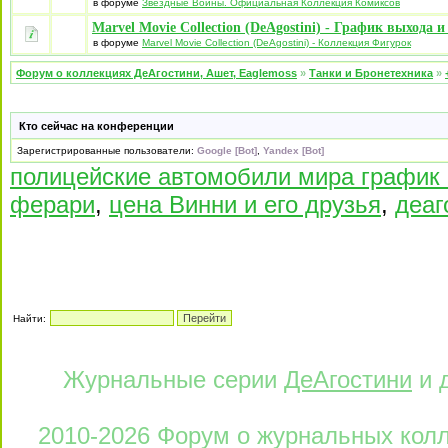
в форуме
Звёздные Войны. Официальная Коллекция Комиксов
Marvel Movie Collection (DeAgostini) - График выхода 
в форуме
Marvel Movie Collection (DeAgostini) - Коллекция Фигурок
Форум о коллекциях ДеАгостини, Ашет, Eaglemoss
»
Танки и Бронетехника
»
Кто сейчас на конференции
Зарегистрированные пользователи:
Google [Bot]
,
Yandex [Bot]
полицейские автомобили мира график
ферари
,
цена Винни и его друзья
,
деаг
Найти:
Журнальные серии
ДеАгостини
и 
2010-2026 Форум о журнальных колле