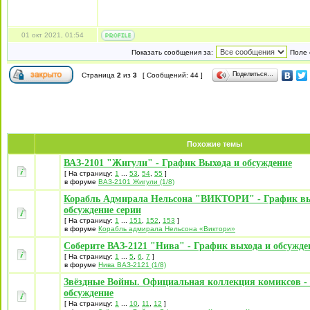
01 окт 2021, 01:54
Показать сообщения за:
Поле 
Поделиться…
Страница
2
из
3
[ Сообщений: 44 ]
Похожие темы
ВАЗ-2101 "Жигули" - График Выхода и обсуждение
[ На страницу:
1
...
53
,
54
,
55
]
в форуме
ВАЗ-2101 Жигули (1/8)
Корабль Адмирала Нельсона "ВИКТОРИ" - График вы
обсуждение серии
[ На страницу:
1
...
151
,
152
,
153
]
в форуме
Корабль адмирала Нельсона «Виктори»
Соберите ВАЗ-2121 "Нива" - График выхода и обсужде
[ На страницу:
1
...
5
,
6
,
7
]
в форуме
Нива ВАЗ-2121 (1/8)
Звёздные Войны. Официальная коллекция комиксов -
обсуждение
[ На страницу:
1
...
10
,
11
,
12
]