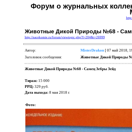
Форум о журнальных коллек
http
Животные Дикой Природы №68 - Сам
http://nacekomie.ru/forum/viewtopic.php?f=204&t=26999
Автор:
MisterDrakon
[ 07 май 2018, 1
Заголовок сообщения:
Животные Дикой Природы №6
Животные Дикой Природы №68 - Самец Зебры Зейд
Тираж:
15 000
РРЦ:
329 руб.
Дата выхода:
8 мая 2018 г.
Фото: