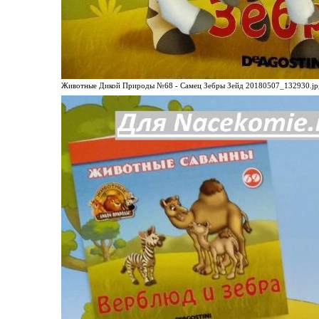
Животные Дикой Природы №68 - Самец Зебры Зейд 20180507_132930.jpg 