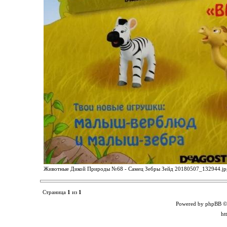
Животные Дикой Природы №68 - Самец Зебры Зейд 20180507_132944.jpg 
Страница
1
из
1
Powered by phpBB ©
ht