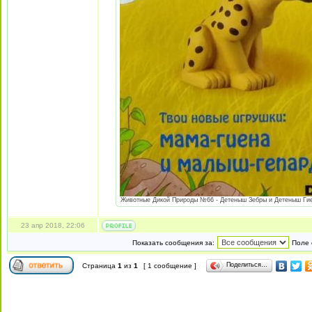
Животные Дикой Природы №66 - Детеныш Зебры и Детеныш Гиены
23 апр 2018, 22:06
Показать сообщения за:
Поле 
Поделиться…
Страница
1
из
1
[ 1 сообщение ]