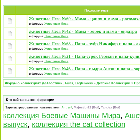
Похожие темы
Животные Леса №69 - Мама - цапля и мама - росомах
в форуме
Животные Леса
Животные Леса №42 - Мама - хорек и мама - ондатра
в форуме
Животные Леса
Животные Леса №68 - Папа - зубр Никифор и папа - а
в форуме
Животные Леса
Животные Леса №21 - Папа-сурок Герман и папа-кун
в форуме
Животные Леса
Животные Леса №46 - Папа - выдра Антон и папа - хо
в форуме
Животные Леса
Форум о коллекциях ДеАгостини, Ашет, Eaglemoss
»
Детские Коллекции
»
Про
Кто сейчас на конференции
Зарегистрированные пользователи:
Andysil
,
Majestic-12 [Bot]
,
Yandex [Bot]
коллекция Боевые Машины Мира
,
Аше
выпуск
,
коллекция the cat collection