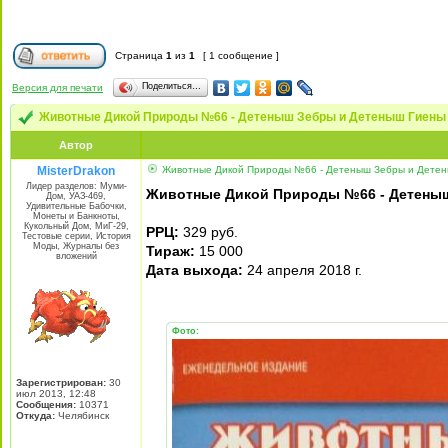
Страница
1
из
1
[ 1 сообщение ]
Поделиться…
Версия для печати
Животные Дикой Природы №66 - Детеныш Зебры и Детеныш Гиен
Автор
MisterDrakon
Животные Дикой Природы №66 - Детеныш Зебры и Детен
Лидер разделов: Муми-
Животные Дикой Природы №66 - Детены
Дом, УАЗ-469,
Удивительные Бабочки,
Монеты и Банкноты,
Кукольный Дом, МиГ-29,
РРЦ:
329 руб.
Тестовые серии, История
Моды, Журналы без
Тираж:
15 000
вложений
Дата выхода:
24 апреля 2018 г.
Фото:
Зарегистрирован:
30
июл 2013, 12:48
Сообщения:
10371
Откуда:
Челябинск