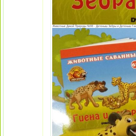
Животные Дикой Природы №66 - Детеныш Зебры и Детеныш Гиены