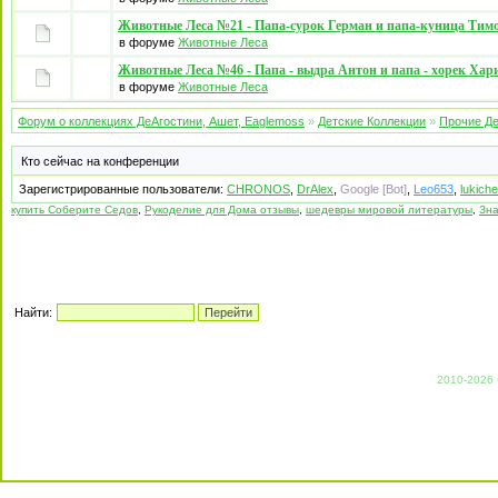
Животные Леса №21 - Папа-сурок Герман и папа-куница Тим
в форуме
Животные Леса
Животные Леса №46 - Папа - выдра Антон и папа - хорек Хар
в форуме
Животные Леса
Форум о коллекциях ДеАгостини, Ашет, Eaglemoss
»
Детские Коллекции
»
Прочие Де
Кто сейчас на конференции
Зарегистрированные пользователи:
CHRONOS
,
DrAlex
,
Google [Bot]
,
Leo653
,
lukiche
купить Соберите Седов
,
Рукоделие для Дома отзывы
,
шедевры мировой литературы
,
Зн
Найти:
2010-2026 