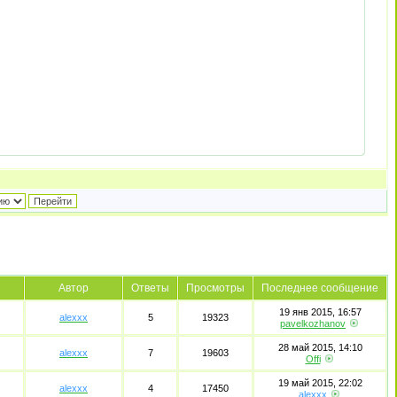
Автор
Ответы
Просмотры
Последнее сообщение
19 янв 2015, 16:57
alexxx
5
19323
pavelkozhanov
28 май 2015, 14:10
alexxx
7
19603
Offi
19 май 2015, 22:02
alexxx
4
17450
alexxx