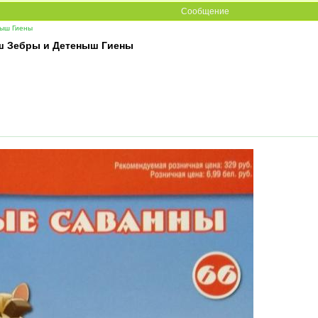
Сообщение
ыш Гиены
ш Зебры и Детеныш Гиены