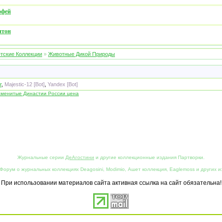
офей
итон
тские Коллекции
»
Животные Дикой Природы
r
,
Majestic-12 [Bot]
,
Yandex [Bot]
аменитые Династии России цена
Журнальные серии
ДеАгостини
и другие коллекционные издания Партворки.
Форум о журнальных коллекциях Deagosini, Modimio, Ашет коллекция, Eaglemoss и других и
При использовании материалов сайта активная ссылка на сайт обязательна!