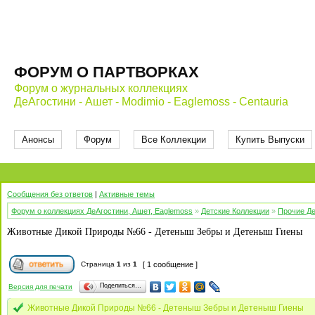
ФОРУМ О ПАРТВОРКАХ
Форум о журнальных коллекциях
ДеАгостини - Ашет - Modimio - Eaglemoss - Centauria
Анонсы
Форум
Все Коллекции
Купить Выпуски
Сообщения без ответов
|
Активные темы
Форум о коллекциях ДеАгостини, Ашет, Eaglemoss
»
Детские Коллекции
»
Прочие Де
Животные Дикой Природы №66 - Детеныш Зебры и Детеныш Гиены
Страница
1
из
1
[ 1 сообщение ]
Поделиться…
Версия для печати
Животные Дикой Природы №66 - Детеныш Зебры и Детеныш Гиены