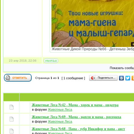
Животные Дикой Природы №66 - Детеныш Зебры 
23 апр 2018, 22:06
Показать сообщ
Поделиться…
Страница
1
из
1
[ 1 сообщение ]
Животные Леса №42 - Мама - хорек и мама - ондатра
в форуме
Животные Леса
Животные Леса №69 - Мама - цапля и мама - росомаха
в форуме
Животные Леса
Животные Леса №68 - Папа - зубр Никифор и папа - аист
в форуме
Животные Леса