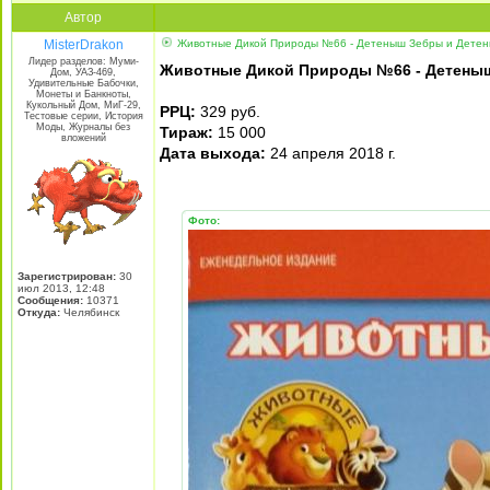
Автор
MisterDrakon
Животные Дикой Природы №66 - Детеныш Зебры и Детен
Лидер разделов: Муми-
Животные Дикой Природы №66 - Детены
Дом, УАЗ-469,
Удивительные Бабочки,
Монеты и Банкноты,
Кукольный Дом, МиГ-29,
РРЦ:
329 руб.
Тестовые серии, История
Моды, Журналы без
Тираж:
15 000
вложений
Дата выхода:
24 апреля 2018 г.
Фото:
Зарегистрирован:
30
июл 2013, 12:48
Сообщения:
10371
Откуда:
Челябинск