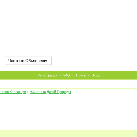
Частные Объявления
Регистрация
•
FAQ
•
Поиск
•
Вход
тские Коллекции
»
Животные Дикой Природы