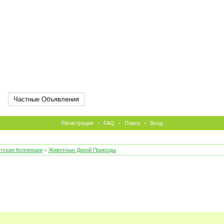
Частные Объявления
Регистрация
•
FAQ
•
Поиск
•
Вход
тские Коллекции
»
Животные Дикой Природы