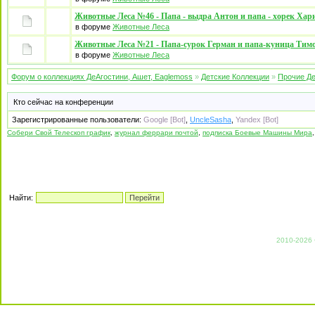
Животные Леса №46 - Папа - выдра Антон и папа - хорек Хар
в форуме
Животные Леса
Животные Леса №21 - Папа-сурок Герман и папа-куница Тим
в форуме
Животные Леса
Форум о коллекциях ДеАгостини, Ашет, Eaglemoss
»
Детские Коллекции
»
Прочие Де
Кто сейчас на конференции
Зарегистрированные пользователи:
Google [Bot]
,
UncleSasha
,
Yandex [Bot]
Собери Свой Телескоп график
,
журнал феррари почтой
,
подписка Боевые Машины Мира
Найти:
2010-2026 