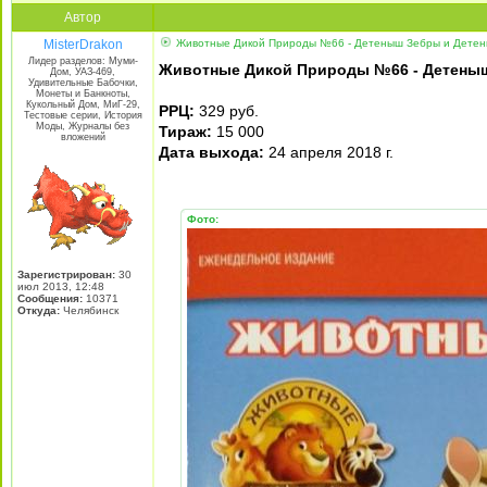
Автор
MisterDrakon
Животные Дикой Природы №66 - Детеныш Зебры и Детен
Лидер разделов: Муми-
Животные Дикой Природы №66 - Детены
Дом, УАЗ-469,
Удивительные Бабочки,
Монеты и Банкноты,
Кукольный Дом, МиГ-29,
РРЦ:
329 руб.
Тестовые серии, История
Моды, Журналы без
Тираж:
15 000
вложений
Дата выхода:
24 апреля 2018 г.
Фото:
Зарегистрирован:
30
июл 2013, 12:48
Сообщения:
10371
Откуда:
Челябинск