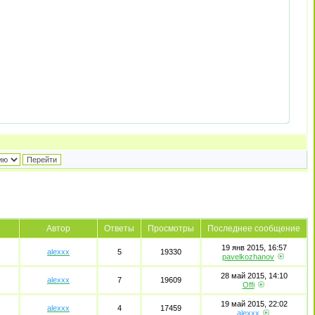
Автор
Ответы
Просмотры
Последнее сообщение
19 янв 2015, 16:57
alexxx
5
19330
pavelkozhanov
28 май 2015, 14:10
alexxx
7
19609
Offi
19 май 2015, 22:02
alexxx
4
17459
alexxx