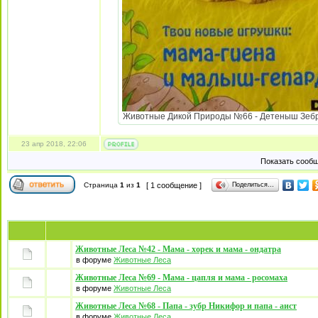
Животные Дикой Природы №66 - Детеныш Зебры 
23 апр 2018, 22:06
Показать сообщ
Поделиться…
Страница
1
из
1
[ 1 сообщение ]
Животные Леса №42 - Мама - хорек и мама - ондатра
в форуме
Животные Леса
Животные Леса №69 - Мама - цапля и мама - росомаха
в форуме
Животные Леса
Животные Леса №68 - Папа - зубр Никифор и папа - аист
в форуме
Животные Леса