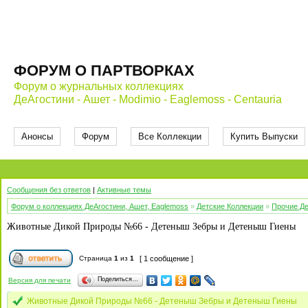
ФОРУМ О ПАРТВОРКАХ
Форум о журнальных коллекциях
ДеАгостини - Ашет - Modimio - Eaglemoss - Centauria
Анонсы
Форум
Все Коллекции
Купить Выпуски
Сообщения без ответов
|
Активные темы
Форум о коллекциях ДеАгостини, Ашет, Eaglemoss
»
Детские Коллекции
»
Прочие Де
Животные Дикой Природы №66 - Детеныш Зебры и Детеныш Гиены
Страница
1
из
1
[ 1 сообщение ]
Поделиться…
Версия для печати
Животные Дикой Природы №66 - Детеныш Зебры и Детеныш Гиены