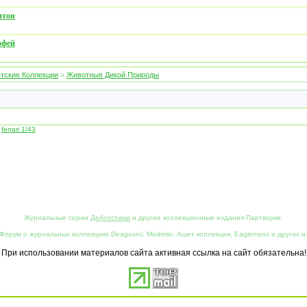
итон
офей
тские Коллекции
»
Животные Дикой Природы
,
ferrari 1/43
Журнальные серии
ДеАгостини
и другие коллекционные издания Партворки.
Форум о журнальных коллекциях Deagosini, Modimio, Ашет коллекция, Eaglemoss и других и
При использовании материалов сайта активная ссылка на сайт обязательна!