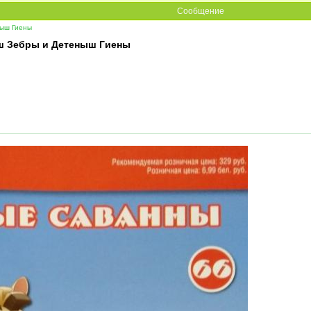
Сообщение
ыш Гиены
ш Зебры и Детеныш Гиены