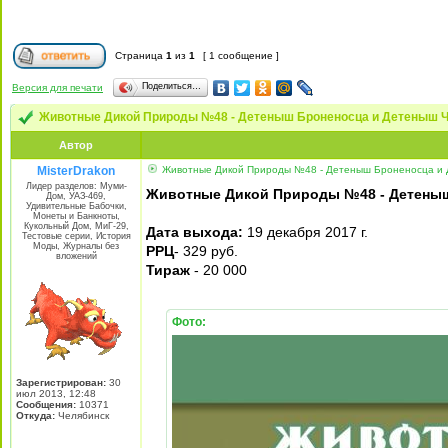
Страница
1
из
1
[ 1 сообщение ]
Поделиться…
Версия для печати
Животные Дикой Природы №48 - Детеныш Броненосца и Детеныш 
Автор
MisterDrakon
Животные Дикой Природы №48 - Детеныш Броненосца и
Лидер разделов: Муми-
Животные Дикой Природы №48 - Детеныш
Дом, УАЗ-469,
Удивительные Бабочки,
Монеты и Банкноты,
Кукольный Дом, МиГ-29,
Дата выхода:
19 декабря 2017 г.
Тестовые серии, История
Моды, Журналы без
РРЦ
- 329 руб.
вложений
Тираж
- 20 000
Фото:
Зарегистрирован:
30
июл 2013, 12:48
Сообщения:
10371
Откуда:
Челябинск