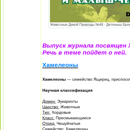
Животные Дикой Природы №48 - Детеныш Бронен
Выпуск журнала посвящен 
Речь в теме пойдет о ней.
Хамелеоны
Хамелеоны
— семейство Ящериц, приспособ
Научная классификация
Домен:
Эукариоты
Царство:
Животные
Тип:
Хордовые
Класс:
Пресмыкающиеся
Отряд:
Чешуйчатые
Семейство:
Хамелеоны