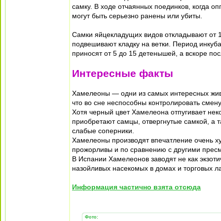
самку. В ходе отчаянных поединков, когда о
могут быть серьезно ранены или убиты.
Самки яйцекладущих видов откладывают от 15
подвешивают кладку на ветки. Период инкуб
приносят от 5 до 15 детенышей, а вскоре по
Интересные факты
Хамелеоны — одни из самых интересных живо
что во сне неспособны контролировать смену
Хотя черный цвет Хамелеона отпугивает нек
приобретают самцы, отвергнутые самкой, а 
слабые соперники.
Хамелеоны производят впечатление очень ху
прожорливы и по сравнению с другими прес
В Испании Хамелеонов заводят не как экзот
назойливых насекомых в домах и торговых ла
Информация частично взята отсюда
Фото: