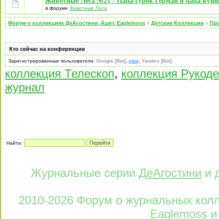
Животные Леса №21 - Папа-сурок Герман и папа-кун
в форуме
Животные Леса
Форум о коллекциях ДеАгостини, Ашет, Eaglemoss
»
Детские Коллекции
»
Про
Кто сейчас на конференции
Зарегистрированные пользователи:
Google [Bot]
,
stas
,
Yandex [Bot]
коллекция Телескоп
,
коллекция Рукод
журнал
Найти:
Журнальные серии
ДеАгостини
и 
2010-2026 Форум о журнальных колле
Eaglemoss и