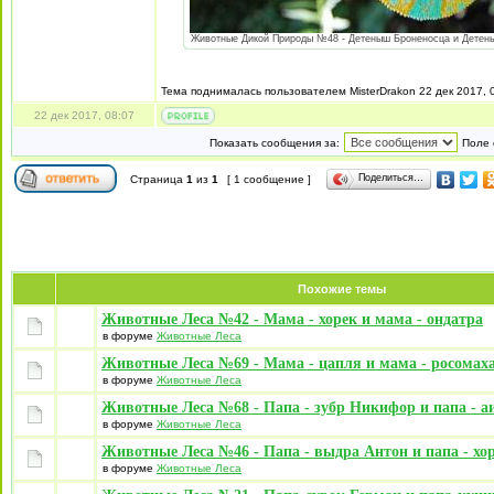
Животные Дикой Природы №48 - Детеныш Броненосца и Детеныш 
Тема поднималась пользователем MisterDrakon 22 дек 2017, 0
22 дек 2017, 08:07
Показать сообщения за:
Поле 
Поделиться…
Страница
1
из
1
[ 1 сообщение ]
Похожие темы
Животные Леса №42 - Мама - хорек и мама - ондатра
в форуме
Животные Леса
Животные Леса №69 - Мама - цапля и мама - росомах
в форуме
Животные Леса
Животные Леса №68 - Папа - зубр Никифор и папа - а
в форуме
Животные Леса
Животные Леса №46 - Папа - выдра Антон и папа - хо
в форуме
Животные Леса