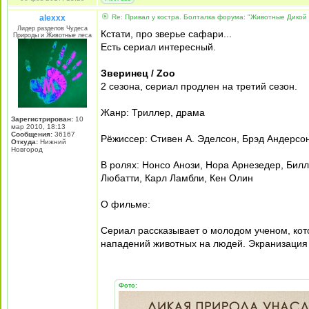
alexxx
Re: Привал у костра. Болталка форума: "Животные Дикой
Лидер разделов Чудеса
Кстати, про зверье сафари...
Природы и Животные леса
Есть сериал интересный.
Зверинец / Zoo
2 сезона, сериал продлен на третий сезон.
Жанр: Триллер, драма
Зарегистрирован:
10
мар 2010, 18:13
Сообщения:
36167
Рёжиссер: Стивен А. Эделсон, Брэд Андерсо
Откуда:
Нижний
Новгород
В ролях: Нонсо Анози, Нора Арнезедер, Билл
Любатти, Карл Ламбли, Кен Олин
О фильме:
Сериал рассказывает о молодом ученом, кот
нападений животных на людей. Экранизация
Фото: