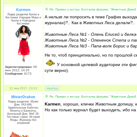
Karmen
Re: Привал у костра. Болталка форума: "Животные Дикой
Лидер разделов Куклы в
А нельзя ли попросить в теме График выхода
Костюмах Народов Мира и
Куклы в Народных
журналах)?.. Как в Животных Леса делали?..
Костюмах
Животные Леса №1 - Олень Елисей и белка
Животные Леса №2 - Олененок Степа и па
Животные Леса №3 - Папа-волк Борис и ба
Не то, чтоб принципиально, но по прошлой с
У основной целевой аудитории эти фигу
Зарегистрирован:
06
сути верно).
июн 2012, 14:25
Сообщения:
6173
12 янв 2017, 23:12
MisterDrakon
Re: Привал у костра. Болталка форума: "Животные Дикой
Лидер разделов: Муми-
Karmen
, хорошо, клички Животным допишу, 
Дом, УАЗ-469,
Удивительные Бабочки,
Но как только журнал будет выходить, ибо на
Монеты и Банкноты,
Кукольный Дом, МиГ-29,
Тестовые серии, История
Моды, Журналы без
вложений