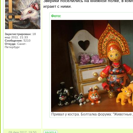
Зверики поселились на книжной полке, в ком
играет с ними.
Фото:
Зарегистрирован:
18
мар 2011, 21:33
Сообщения:
5210
Откуда:
Санкт-
Петербург
Привал у костра. Болталка форума: "Животные 
09 фев 2017, 19:50