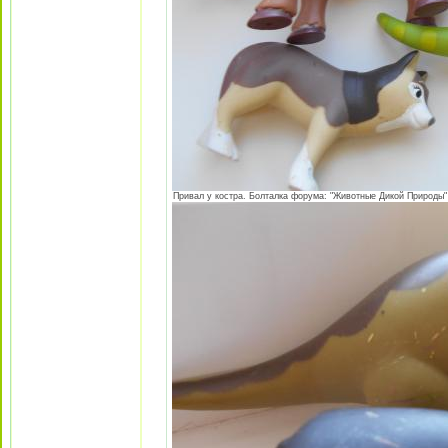
Привал у костра. Болталка форума: "Животные Дикой Природы"