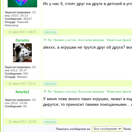
Их у нас 5, стоят друг на друге в детской в угл
Зарегистрирован:
10
мар 2010, 18:13
Сообщения:
36167
Откуда:
Нижний
Новгород
21 фев 2017, 08:07
Gyramu
Re: Привал у костра. Болталка форума: "Животные Дикой
alexxx, а игрушки не трутся друг об друга? в
Зарегистрирован:
24
янв 2012, 20:27
Сообщения:
591
Откуда:
Ижевск
21 фев 2017, 23:27
Natylia2
Re: Привал у костра. Болталка форума: "Животные Дикой
У меня тоже много таких игрушек, лежат в ящ
Зарегистрирован:
10
сен 2013, 13:04
дерутся, то приносит такими покоцанными... А
Сообщения:
60
22 фев 2017, 15:59
Показать сообщения за:
Поле 