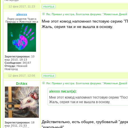
12 фев 2017, 11:23
alexxx
Re: Привал у костра. Болталка форума: "Животные Дикой
Лидер разделов Чудеса
Мне этот комод напомнил тестовую серию "По
Природы и Животные леса
Жаль, серия так и не вышла в основу.
Зарегистрирован:
10
мар 2010, 18:13
Сообщения:
36167
Откуда:
Нижний
Новгород
12 фев 2017, 12:06
DrAlex
Re: Привал у костра. Болталка форума: "Животные Дикой
alexxx писал(а):
Мне этот комод напомнил тестовую серию "Постр
Жаль, серия так и не вышла в основу.
Действительно, есть общее, грубоватый "дер
Зарегистрирован:
18
мар 2011, 21:33
"кукольный".