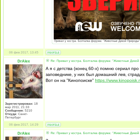
Привал у костра. Болталка форума: "Животные Дикой Природы" з
06 фев 2017, 13:45
DrAlex
Re: Привал у костра. Болталка форума: "Животные Дикой
А я с детства (конец 60-х) помню сериал пр
заповеднике, у них был домашний лев, стра
Вот он на "Кинопоиске"
https://www.kinopoisk.
Зарегистрирован:
18
мар 2011, 21:33
Сообщения:
5210
Откуда:
Санкт-
Петербург
06 фев 2017, 14:29
DrAlex
Re: Привал у костра. Болталка форума: "Животные Дикой