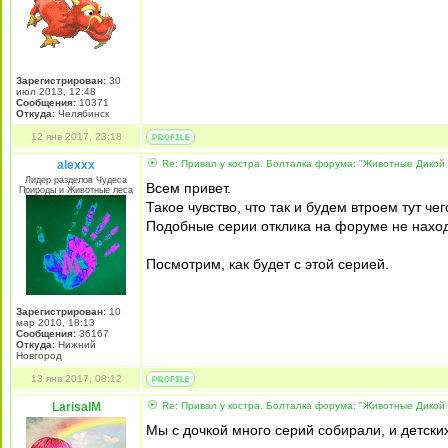
Зарегистрирован:
30
июл 2013, 12:48
Сообщения:
10371
Откуда:
Челябинск
12 янв 2017, 23:18
alexxx
Re: Привал у костра. Болталка форума: "Животные Дикой
Лидер разделов Чудеса
Всем привет.
Природы и Животные леса
Такое чувство, что так и будем втроем тут чег
Подобные серии отклика на форуме не наход
Посмотрим, как будет с этой серией.
Зарегистрирован:
10
мар 2010, 18:13
Сообщения:
36167
Откуда:
Нижний
Новгород
13 янв 2017, 08:12
LarisaIM
Re: Привал у костра. Болталка форума: "Животные Дикой
Мы с дочкой много серий собирали, и детских