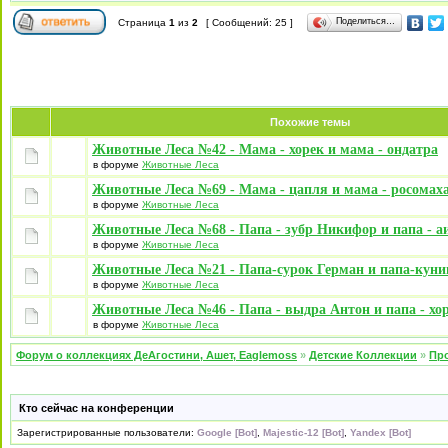
Поделиться…
Страница
1
из
2
[ Сообщений: 25 ]
Похожие темы
Животные Леса №42 - Мама - хорек и мама - ондатра
в форуме
Животные Леса
Животные Леса №69 - Мама - цапля и мама - росомах
в форуме
Животные Леса
Животные Леса №68 - Папа - зубр Никифор и папа - а
в форуме
Животные Леса
Животные Леса №21 - Папа-сурок Герман и папа-кун
в форуме
Животные Леса
Животные Леса №46 - Папа - выдра Антон и папа - хо
в форуме
Животные Леса
Форум о коллекциях ДеАгостини, Ашет, Eaglemoss
»
Детские Коллекции
»
Про
Кто сейчас на конференции
Зарегистрированные пользователи:
Google [Bot]
,
Majestic-12 [Bot]
,
Yandex [Bot]