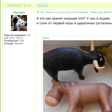
19 фев 2017, 15:10
Gyramu
Re: Привал у костра. Болталка форума: "Животные Дикой
А кто как хранит игрушки эти? У нас в ящике,
и слон от первой игры в царапинах (остальных
Зарегистрирован:
24
янв 2012, 20:27
Фото:
Сообщения:
591
Откуда:
Ижевск