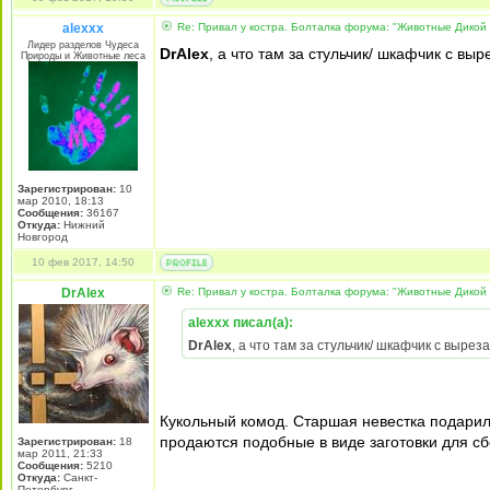
alexxx
Re: Привал у костра. Болталка форума: "Животные Дикой
Лидер разделов Чудеса
DrAlex
, а что там за стульчик/ шкафчик с в
Природы и Животные леса
Зарегистрирован:
10
мар 2010, 18:13
Сообщения:
36167
Откуда:
Нижний
Новгород
10 фев 2017, 14:50
DrAlex
Re: Привал у костра. Болталка форума: "Животные Дикой
alexxx писал(а):
DrAlex
, а что там за стульчик/ шкафчик с выр
Кукольный комод. Старшая невестка подарила
продаются подобные в виде заготовки для с
Зарегистрирован:
18
мар 2011, 21:33
Сообщения:
5210
Откуда:
Санкт-
Петербург