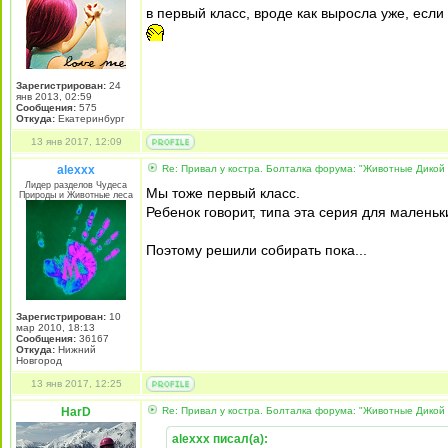
в первый класс, вроде как выросла уже, если
Зарегистрирован:
24
янв 2013, 02:59
Сообщения:
575
Откуда:
Екатеринбург
13 янв 2017, 12:09
alexxx
Re: Привал у костра. Болталка форума: "Животные Дикой
Лидер разделов Чудеса
Мы тоже первый класс.
Природы и Животные леса
Ребенок говорит, типа эта серия для маленьк
Поэтому решили собирать пока...
Зарегистрирован:
10
мар 2010, 18:13
Сообщения:
36167
Откуда:
Нижний
Новгород
13 янв 2017, 12:25
HarD
Re: Привал у костра. Болталка форума: "Животные Дикой
alexxx писал(а):