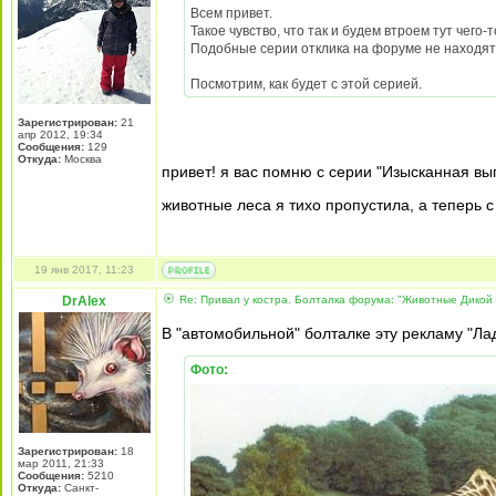
Всем привет.
Такое чувство, что так и будем втроем тут чего-
Подобные серии отклика на форуме не находят
Посмотрим, как будет с этой серией.
Зарегистрирован:
21
апр 2012, 19:34
Сообщения:
129
Откуда:
Москва
привет! я вас помню с серии "Изысканная вы
животные леса я тихо пропустила, а теперь 
19 янв 2017, 11:23
DrAlex
Re: Привал у костра. Болталка форума: "Животные Дикой
В "автомобильной" болталке эту рекламу "Лад
Фото:
Зарегистрирован:
18
мар 2011, 21:33
Сообщения:
5210
Откуда:
Санкт-