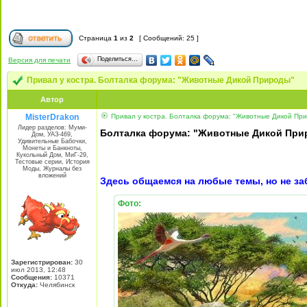
Страница
1
из
2
[ Сообщений: 25 ]
Поделиться…
Версия для печати
Привал у костра. Болталка форума: "Животные Дикой Природы"
Автор
MisterDrakon
Привал у костра. Болталка форума: "Животные Дикой Пр
Лидер разделов: Муми-
Болталка форума: "Животные Дикой Пр
Дом, УАЗ-469,
Удивительные Бабочки,
Монеты и Банкноты,
Кукольный Дом, МиГ-29,
Тестовые серии, История
Моды, Журналы без
вложений
Здесь общаемся на любые темы, но не з
Фото:
Зарегистрирован:
30
июл 2013, 12:48
Сообщения:
10371
Откуда:
Челябинск