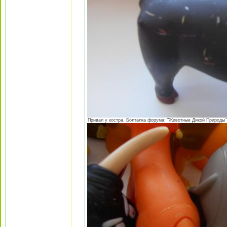
Привал у костра. Болталка форума: "Животные Дикой Природы"