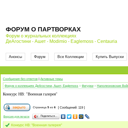
ФОРУМ О ПАРТВОРКАХ
Форум о журнальных коллекциях
ДеАгостини - Ашет - Modimio - Eaglemoss - Centauria
Анонсы
Форум
Все Коллекции
Купить Выпуски
Сообщения без ответов
|
Активные темы
Форум о коллекциях ДеАгостини, Ашет, Eaglemoss
»
Фигурки
»
Наполеоновские Вой
Конкурс НВ: "Военная галерея"
Страница
5
из
6
[ Сообщений: 119 ]
Поделиться…
Версия для печати
Конкурс НВ: "Военная галерея"