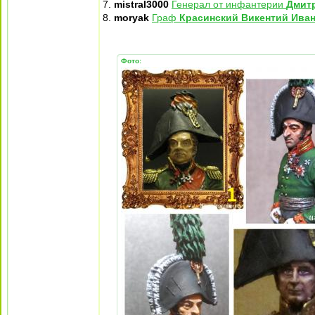
7.
mistral3000
Генерал от инфантерии
Дмит
8.
moryak
Граф
Красинский Викентий Ива
Фото: