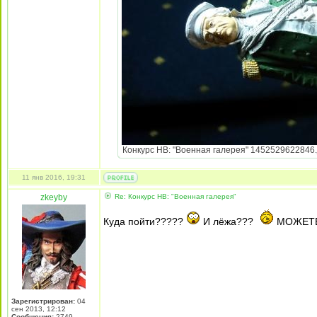
Конкурс НВ: "Военная галерея" 1452529622846.jp
11 янв 2016, 19:31
zkeyby
Re: Конкурс НВ: "Военная галерея"
Куда пойти?????
И лёжа???
МОЖЕТЕ
Зарегистрирован:
04
сен 2013, 12:12
Сообщения:
2749