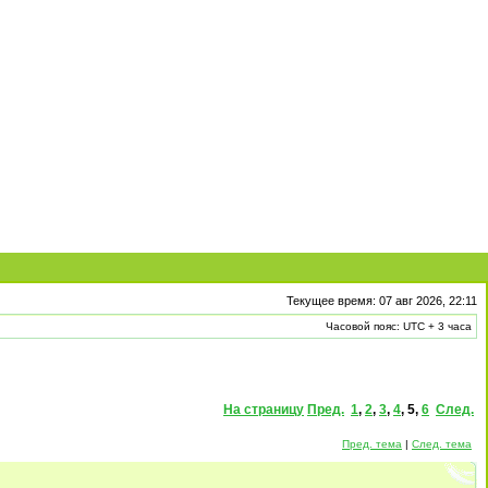
Текущее время: 07 авг 2026, 22:11
Часовой пояс: UTC + 3 часа
На страницу
Пред.
1
,
2
,
3
,
4
,
5
,
6
След.
Пред. тема
|
След. тема