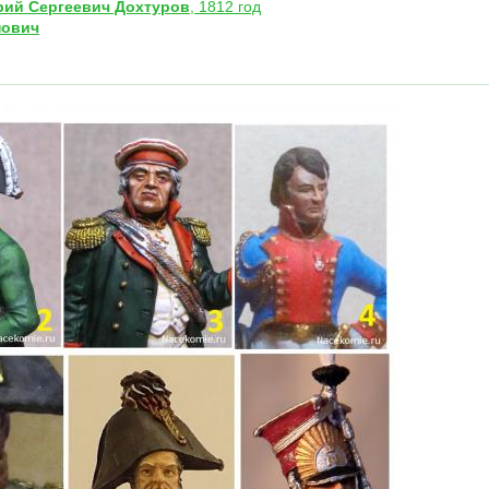
рий Сергеевич Дохтуров
, 1812 год
нович