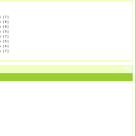
%
[ 7 ]
%
[ 8 ]
%
[ 9 ]
%
[ 5 ]
%
[ 7 ]
%
[ 5 ]
%
[ 4 ]
%
[ 7 ]