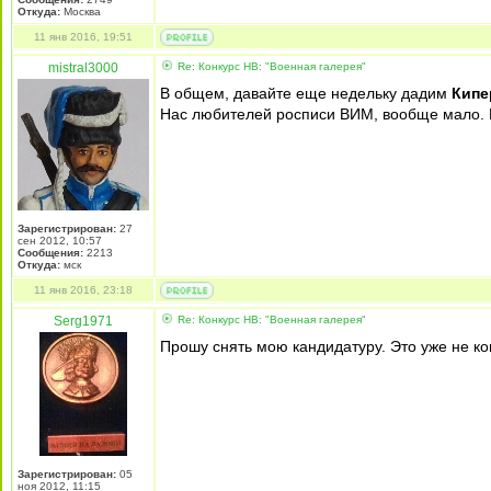
Откуда:
Москва
11 янв 2016, 19:51
mistral3000
Re: Конкурс НВ: "Военная галерея"
В общем, давайте еще недельку дадим
Кипе
Нас любителей росписи ВИМ, вообще мало. Е
Зарегистрирован:
27
сен 2012, 10:57
Сообщения:
2213
Откуда:
мск
11 янв 2016, 23:18
Serg1971
Re: Конкурс НВ: "Военная галерея"
Прошу снять мою кандидатуру. Это уже не ко
Зарегистрирован:
05
ноя 2012, 11:15