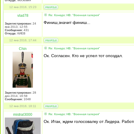
Откуда:
Московия
12 янв 2016, 15:23
vlad78
Re: Конкурс НВ: "Военная галерея"
Финиш,значит финиш...
Зарегистрирован:
24
янв 2013, 12:55
Сообщения:
431
Откуда:
КИЕВ
12 янв 2016, 17:44
Chin
Re: Конкурс НВ: "Военная галерея"
Ок. Согласен. Кто не успел тот опоздал.
Зарегистрирован:
28
дек 2014, 16:58
Сообщения:
1048
12 янв 2016, 18:11
mistral3000
Re: Конкурс НВ: "Военная галерея"
Ок. Итак, ждем голосовалку от Лидера. Работ