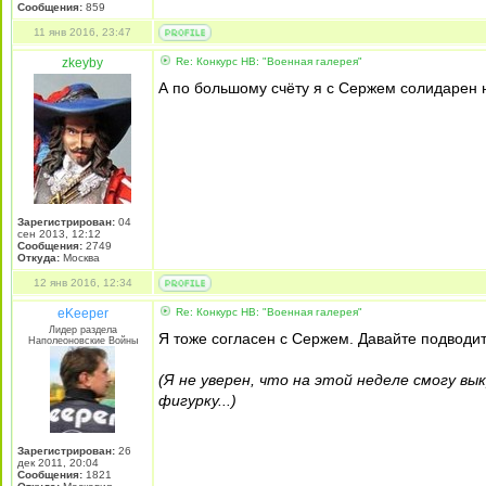
Сообщения:
859
11 янв 2016, 23:47
zkeyby
Re: Конкурс НВ: "Военная галерея"
А по большому счёту я с Сержем солидарен н
Зарегистрирован:
04
сен 2013, 12:12
Сообщения:
2749
Откуда:
Москва
12 янв 2016, 12:34
eKeeper
Re: Конкурс НВ: "Военная галерея"
Лидер раздела
Я тоже согласен с Сержем. Давайте подводит
Наполеоновские Войны
(Я не уверен, что на этой неделе смогу вы
фигурку...)
Зарегистрирован:
26
дек 2011, 20:04
Сообщения:
1821