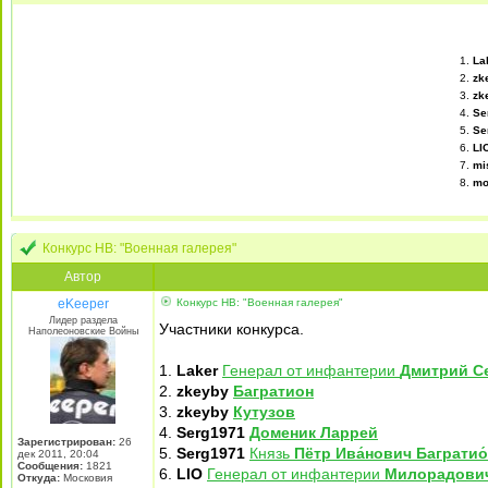
1.
La
2.
zk
3.
zk
4.
Se
5.
Se
6.
LI
7.
mi
8.
mo
Конкурс НВ: "Военная галерея"
Автор
eKeeper
Конкурс НВ: "Военная галерея"
Лидер раздела
Участники конкурса.
Наполеоновские Войны
1.
Laker
Генерал от инфантерии
Дмитрий С
2.
zkeyby
Багратион
3.
zkeyby
Кутузов
4.
Serg1971
Доменик Ларрей
Зарегистрирован:
26
5.
Serg1971
Князь
Пётр Ива́нович Багратио
дек 2011, 20:04
Сообщения:
1821
6.
LIO
Генерал от инфантерии
Милорадович
Откуда:
Московия