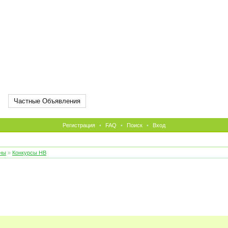
Частные Объявления
Регистрация
•
FAQ
•
Поиск
•
Вход
ны
»
Конкурсы НВ