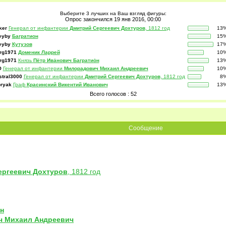
Выберите 3 лучших на Ваш взгляд фигуры:
Опрос закончился 19 янв 2016, 00:00
ker
Генерал от инфантерии
Дмитрий Сергеевич Дохтуров
, 1812 год
13
eyby
Багратион
15
eyby
Кутузов
17
rg1971
Доменик Ларрей
10
rg1971
Князь
Пётр Ива́нович Багратио́н
13
O
Генерал от инфантерии
Милорадович Михаил Андреевич
10
stral3000
Генерал от инфантерии
Дмитрий Сергеевич Дохтуров
, 1812 год
8
ryak
Граф
Красинский Викентий Иванович
13
Всего голосов : 52
Сообщение
ергеевич Дохтуров
, 1812 год
́н
 Михаил Андреевич