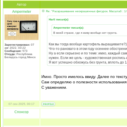
Автор
Ampermeter
Re: "Раскрашивание неокрашенных фигурок. Масштаб : 1/
Harli писал(а):
Ampermeter писал(а):
В моей стране, где я живу вообще нет грунта.
Как вы тогда вообще картофель выращиваете?)
Зарегистрирован:
07
авг 2022, 03:22
Что-то рановато в этом году осеннее обострение
Сообщения:
573
Ну а если серьезно и по теме: имхо, каждый сам
Откуда:
Республика
Беларусь город Минск
нужен. Если же цель - художественная роспись 
Я вот успешно обхожусь без грунта, вплоть до 1
Имхо. Просто имелось ввиду. Далее по текс
Сам определяю о полезности использования 
С уважением.
07 сен 2025, 00:17
Спонсор