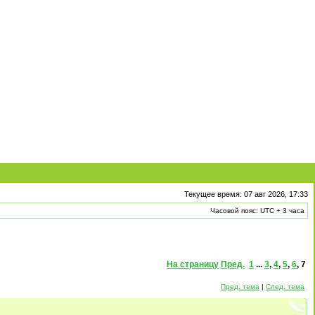
Текущее время: 07 авг 2026, 17:33
Часовой пояс: UTC + 3 часа
На страницу
Пред.
1
...
3
,
4
,
5
,
6
,
7
Пред. тема
|
След. тема