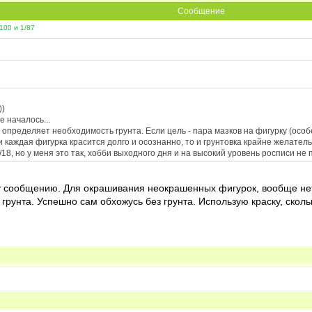
Сообщение
100 и 1/87
))
 началось...
 определяет необходимость грунта. Если цель - пара мазков на фигурку (особ
и каждая фигурка красится долго и осознанно, то и грунтовка крайне желатель
/18, но у меня это так, хобби выходного дня и на высокий уровень росписи не 
ту сообщению. Для окрашивания неокрашенных фигурок, вообще не
грунта. Успешно сам обхожусь без грунта. Использую краску, ско