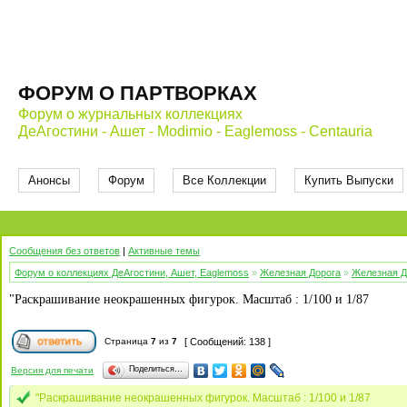
ФОРУМ О ПАРТВОРКАХ
Форум о журнальных коллекциях
ДеАгостини - Ашет - Modimio - Eaglemoss - Centauria
Анонсы
Форум
Все Коллекции
Купить Выпуски
Сообщения без ответов
|
Активные темы
Форум о коллекциях ДеАгостини, Ашет, Eaglemoss
»
Железная Дорога
»
Железная Д
"Раскрашивание неокрашенных фигурок. Масштаб : 1/100 и 1/87
Страница
7
из
7
[ Сообщений: 138 ]
Поделиться…
Версия для печати
"Раскрашивание неокрашенных фигурок. Масштаб : 1/100 и 1/87