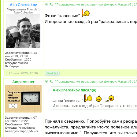
AlexCherdakov
Re: "Раскрашивание неокрашенных фигурок. Масштаб : 1/
Лидер раздела Formula 1
Auto Collection
Фотки "классные"
И перестаньте каждый раз "раскрашивать не
Зарегистрирован:
14
янв 2019, 21:20
Сообщения:
1356
Откуда:
Москва-
Люберцы
28 июн 2025, 15:36
Ampermeter
Re: "Раскрашивание неокрашенных фигурок. Масштаб : 1/
AlexCherdakov писал(а):
Фотки "классные"
И перестаньте каждый раз "раскрашивать нера
Зарегистрирован:
07
Принял к сведению. Попробуйте сами раскра
авг 2022, 03:22
Сообщения:
573
пожалуйста, предлагайте что-то полезное и
Откуда:
Республика
Беларусь город Минск
высказываниями ". Получается, что вы тольк