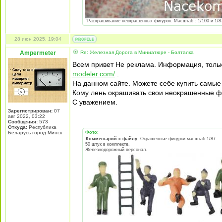
"Раскрашивание неокрашенных фигурок. Масштаб : 1/100 и 1/87 
28 июн 2025, 19:04
Ampermeter
Re: Железная Дорога в Миниатюре - Болталка
Всем привет Не реклама. Информация, тольк
modeler.com/
.
На данном сайте. Можете себе купить самые
Кому лень окрашивать свои неокрашенные фи
С уважением.
Зарегистрирован:
07
авг 2022, 03:22
Сообщения:
573
Откуда:
Республика
Беларусь город Минск
Фото:
Комментарий к файлу:
Окрашенные фигурки масштаб 1/87.
50 штук в комплекте.
Железнодорожный персонал.