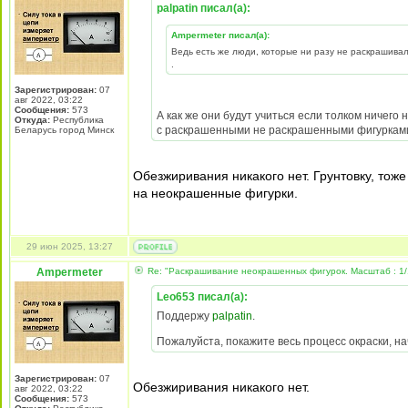
palpatin писал(а):
Ampermeter писал(а):
Ведь есть же люди, которые ни разу не раскрашивали
.
Зарегистрирован:
07
авг 2022, 03:22
Сообщения:
573
А как же они будут учиться если толком ничего
Откуда:
Республика
с раскрашенными не раскрашенными фигурками.
Беларусь город Минск
Обезжиривания никакого нет. Грунтовку, тож
на неокрашенные фигурки.
29 июн 2025, 13:27
Ampermeter
Re: "Раскрашивание неокрашенных фигурок. Масштаб : 1/
Leo653 писал(а):
Поддержу
palpatin
.
Пожалуйста, покажите весь процесс окраски, на
Зарегистрирован:
07
Обезжиривания никакого нет.
авг 2022, 03:22
Сообщения:
573