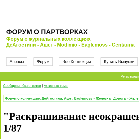
ФОРУМ О ПАРТВОРКАХ
Форум о журнальных коллекциях
ДеАгостини - Ашет - Modimio - Eaglemoss - Centauria
Анонсы
Форум
Все Коллекции
Купить Выпуски
Регистраци
Сообщения без ответов
|
Активные темы
Форум о коллекциях ДеАгостини, Ашет, Eaglemoss
»
Железная Дорога
»
Желе
"Раскрашивание неокрашен
1/87