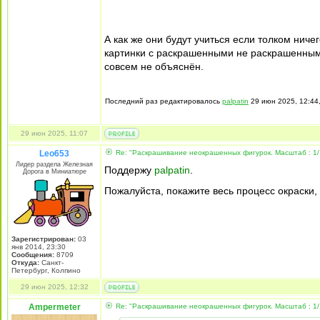
А как же они будут учиться если толком нич
картинки с раскрашенными не раскрашенными
совсем не объяснён.
Последний раз редактировалось
palpatin
29 июн 2025, 12:44,
29 июн 2025, 11:07
Leo653
Re: "Раскрашивание неокрашенных фигурок. Масштаб : 1/
Лидер раздела Железная
Поддержу
palpatin
.
Дорога в Миниатюре
Пожалуйста, покажите весь процесс окраски,
Зарегистрирован:
03
янв 2014, 23:30
Сообщения:
8709
Откуда:
Санкт-
Петербург, Колпино
29 июн 2025, 12:32
Ampermeter
Re: "Раскрашивание неокрашенных фигурок. Масштаб : 1/