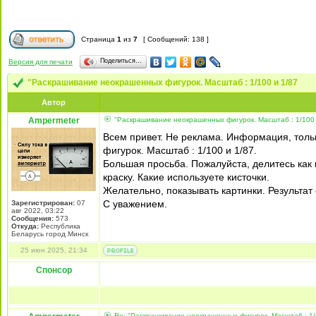
Страница
1
из
7
[ Сообщений: 138 ]
Поделиться…
Версия для печати
"Раскрашивание неокрашенных фигурок. Масштаб : 1/100 и 1/87
Автор
Ampermeter
"Раскрашивание неокрашенных фигурок. Масштаб : 1/100 
Всем привет. Не реклама. Информация, толь
фигурок. Масштаб : 1/100 и 1/87.
Большая просьба. Пожалуйста, делитесь ка
краску. Какие используете кисточки.
Желательно, показывать картинки. Результат 
С уважением.
Зарегистрирован:
07
авг 2022, 03:22
Сообщения:
573
Откуда:
Республика
Беларусь город Минск
25 июн 2025, 21:34
Спонсор
Re: "Раскрашивание неокрашенных фигурок. Масштаб : 1/