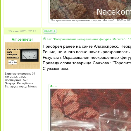
"Раскрашивание неокрашенных фигурок. Масштаб : 1/100 и 1/87
25 июн 2025, 22:17
Ampermeter
Re: "Раскрашивание неокрашенных фигурок. Масштаб : 1/
Приобрёл ранее на сайте Алиэкспресс. Нео
Решил, не много позже начать раскрашивать.
Результат. Окрашивания неокрашенных фигур
Приведу слова товарища Саахова : "Торопитс
С уважением.
Зарегистрирован:
07
авг 2022, 03:22
Сообщения:
573
Откуда:
Республика
Беларусь город Минск
Фото: