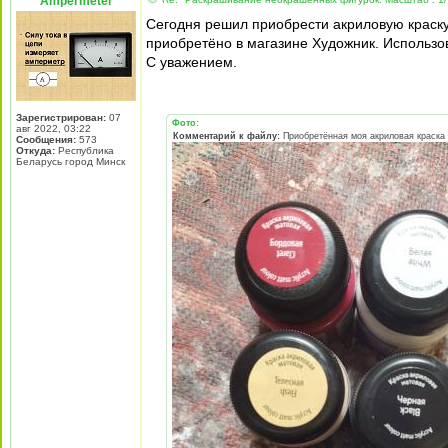
Ampermeter
Сегодня решил приобрести акриловую краску
приобретёно в магазине Художник. Использов
С уважением.
Зарегистрирован:
07
Фото:
авг 2022, 03:22
Комментарий к файлу:
Приобретённая моя акриловая краска
Сообщения:
573
Откуда:
Республика
Беларусь город Минск