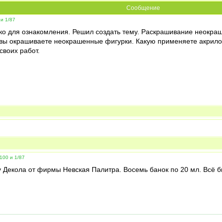
Сообщение
и 1/87
ко для ознакомления. Решил создать тему. Раскрашивание неокраше
 вы окрашиваете неокрашенные фигурки. Какую применяете акрилову
своих работ.
100 и 1/87
 Декола от фирмы Невская Палитра. Восемь банок по 20 мл. Всё 