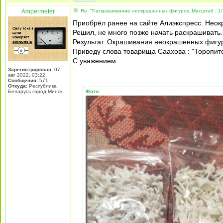
Ampermeter
Re: "Раскрашивание неокрашенных фигурок. Масштаб : 1/
Приобрёл ранее на сайте Алиэкспресс. Нео
Решил, не много позже начать раскрашивать.
Результат. Окрашивания неокрашенных фигур
Приведу слова товарища Саахова : "Торопитс
С уважением.
Зарегистрирован:
07
авг 2022, 03:22
Сообщения:
571
Откуда:
Республика
Беларусь город Минск
Фото: