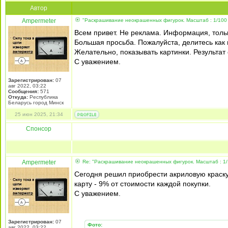
Автор
Ampermeter
"Раскрашивание неокрашенных фигурок. Масштаб : 1/100 
Всем привет. Не реклама. Информация, толь
Большая просьба. Пожалуйста, делитесь как
Желательно, показывать картинки. Результат 
С уважением.
Зарегистрирован:
07
авг 2022, 03:22
Сообщения:
571
Откуда:
Республика
Беларусь город Минск
25 июн 2025, 21:34
Спонсор
Ampermeter
Re: "Раскрашивание неокрашенных фигурок. Масштаб : 1/
Сегодня решил приобрести акриловую краску
карту - 9% от стоимости каждой покупки.
С уважением.
Зарегистрирован:
07
Фото:
авг 2022, 03:22