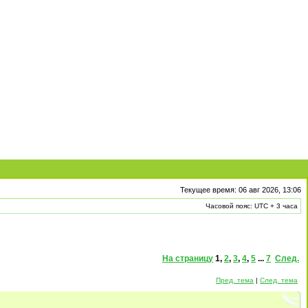
Текущее время: 06 авг 2026, 13:06
Часовой пояс: UTC + 3 часа
На страницу
1
,
2
,
3
,
4
,
5
...
7
След.
Пред. тема
|
След. тема