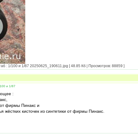
: 1/100 и 1/87 20250625_190611.jpg [ 48.85 Кб | Просмотров: 88859 ]
100 и 1/87
ющее :
акс,
и от фирмы Пинакс и
я жёстких кисточек из синтетики от фирмы Пинакс.