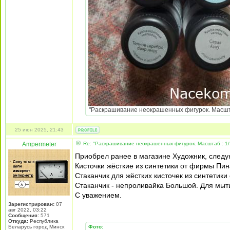
"Раскрашивание неокрашенных фигурок. Масштаб 
25 июн 2025, 21:43
Ampermeter
Re: "Раскрашивание неокрашенных фигурок. Масштаб : 1/
Приобрел ранее в магазине Художник, следу
Кисточки жёсткие из синтетики от фирмы Пин
Стаканчик для жёстких кисточек из синтетик
Стаканчик - непроливайка Большой. Для мыть
С уважением.
Зарегистрирован:
07
авг 2022, 03:22
Сообщения:
571
Откуда:
Республика
Беларусь город Минск
Фото: