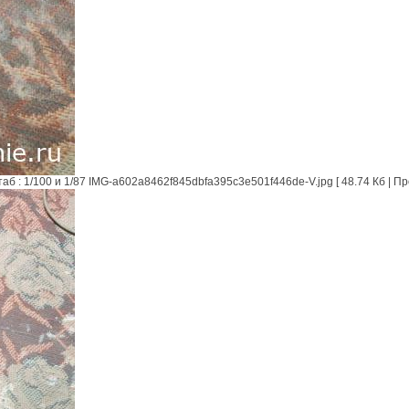
: 1/100 и 1/87 IMG-a602a8462f845dbfa395c3e501f446de-V.jpg [ 48.74 Кб | Пр