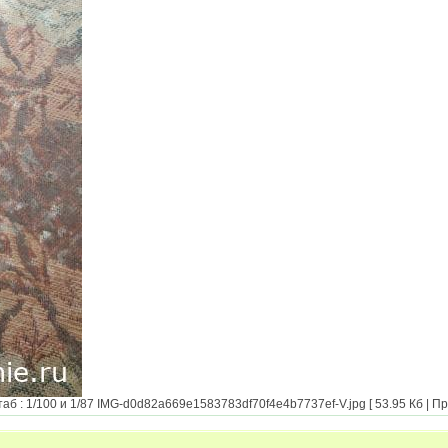
: 1/100 и 1/87 IMG-d0d82a669e1583783df70f4e4b7737ef-V.jpg [ 53.95 Кб | Пр