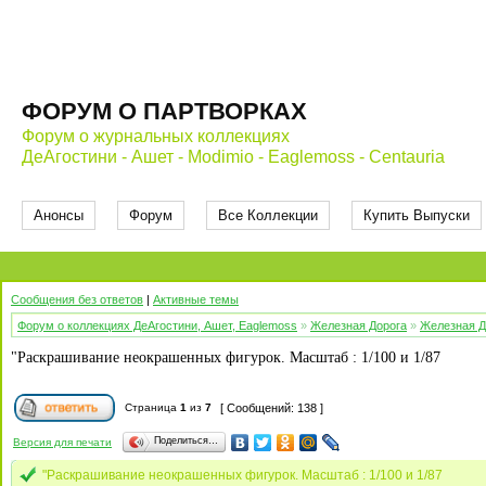
ФОРУМ О ПАРТВОРКАХ
Форум о журнальных коллекциях
ДеАгостини - Ашет - Modimio - Eaglemoss - Centauria
Анонсы
Форум
Все Коллекции
Купить Выпуски
Сообщения без ответов
|
Активные темы
Форум о коллекциях ДеАгостини, Ашет, Eaglemoss
»
Железная Дорога
»
Железная Д
"Раскрашивание неокрашенных фигурок. Масштаб : 1/100 и 1/87
Страница
1
из
7
[ Сообщений: 138 ]
Поделиться…
Версия для печати
"Раскрашивание неокрашенных фигурок. Масштаб : 1/100 и 1/87