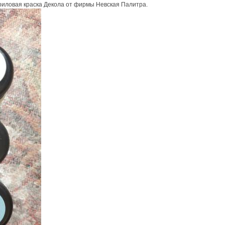
иловая краска Декола от фирмы Невская Палитра.