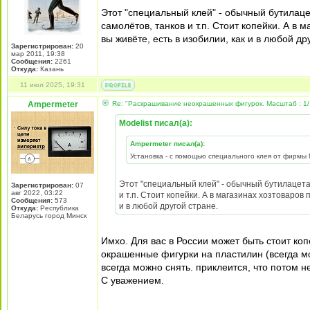
Этот "специальный клей" - обычный бутилаце
самолётов, танков и т.п. Стоит копейки. А в м
вы живёте, есть в изобилии, как и в любой др
Зарегистрирован:
20
мар 2011, 19:38
Сообщения:
2261
Откуда:
Казань
11 июл 2025, 19:31
Ampermeter
Re: "Раскрашивание неокрашенных фигурок. Масштаб : 1/
Modelist писал(а):
Ampermeter писал(а):
Установка - с помощью специального клея от фирмы N
Этот "специальный клей" - обычный бутилацета
Зарегистрирован:
07
авг 2022, 03:22
и т.п. Стоит копейки. А в магазинах хозтоваров п
Сообщения:
573
и в любой другой стране.
Откуда:
Республика
Беларусь город Минск
Имхо. Для вас в России может быть стоит ко
окрашенные фигурки на пластилин (всегда мо
всегда можно снять. приклеится, что потом н
С уважением.