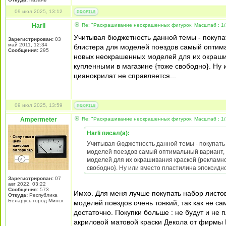
09 июл 2025, 13:12
Harli
Re: "Раскрашивание неокрашенных фигурок. Масштаб : 1/
Учитывая бюджетность данной темы - покупа
Зарегистрирован:
03
май 2011, 12:34
блистера для моделей поездов самый оптима
Сообщения:
295
новых неокрашенных моделей для их окрашив
купленными в магазине {тоже свободно}. Ну 
цианокрилат не справляется...
09 июл 2025, 13:59
Ampermeter
Re: "Раскрашивание неокрашенных фигурок. Масштаб : 1/
Harli писал(а):
Учитывая бюджетность данной темы - покупать
моделей поездов самый оптимальный вариант, 
моделей для их окрашивания краской {рекламно
свободно}. Ну или вместо пластилина эпоксидно
Зарегистрирован:
07
авг 2022, 03:22
Сообщения:
573
Имхо. Для меня лучше покупать набор листов
Откуда:
Республика
Беларусь город Минск
моделей поездов очень тонкий, так как не 
достаточно. Покупки больше : не будут и не
акриловой матовой краски Декола от фирмы Н