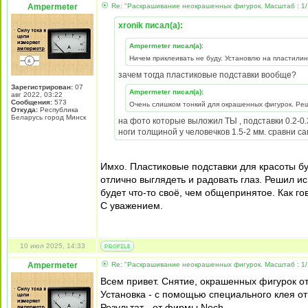
Ampermeter
Re: "Раскрашивание неокрашенных фигурок. Масштаб : 1/
xronik писал(а):
Ampermeter писал(а):
Ничем приклеивать не буду. Установлю на пластилин
зачем тогда пластиковые подставки вообще?
Зарегистрирован:
07
Ampermeter писал(а):
авг 2022, 03:22
Сообщения:
573
Очень слишком тонкий для окрашенных фигурок. Реш
Откуда:
Республика
Беларусь город Минск
на фото которые выложил ТЫ , подставки 0.2-0.
ноги толщиной у человечков 1.5-2 мм. сравни са
Имхо. Пластиковые подставки для красоты бу
отлично выглядеть и радовать глаз. Решил исп
будет что-то своё, чем общепринятое. Как гов
С уважением.
10 июл 2025, 14:33
Ampermeter
Re: "Раскрашивание неокрашенных фигурок. Масштаб : 1/
Всем привет. Снятие, окрашенных фигурок от
Установка - с помощью специального клея от
Результат - от фирмы Noch.