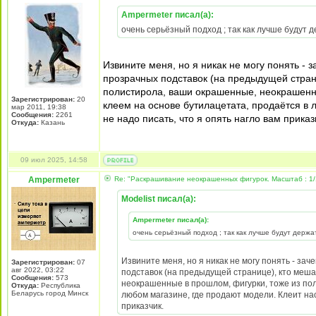
Ampermeter писал(а):
очень серьёзный подход ; так как лучше будут
Извините меня, но я никак не могу понять -
прозрачных подставок (на предыдущей стран
полистирола, ваши окрашенные, неокрашенны
Зарегистрирован:
20
клеем на основе бутилацетата, продаётся в 
мар 2011, 19:38
Сообщения:
2261
не надо писать, что я опять нагло вам приказ
Откуда:
Казань
09 июл 2025, 14:58
Ampermeter
Re: "Раскрашивание неокрашенных фигурок. Масштаб : 1/
Modelist писал(а):
Ampermeter писал(а):
очень серьёзный подход ; так как лучше будут держ
Извините меня, но я никак не могу понять - з
Зарегистрирован:
07
авг 2022, 03:22
подставок (на предыдущей странице), кто меш
Сообщения:
573
неокрашенные в прошлом, фигурки, тоже из пол
Откуда:
Республика
Беларусь город Минск
любом магазине, где продают модели. Клеит нас
приказчик.