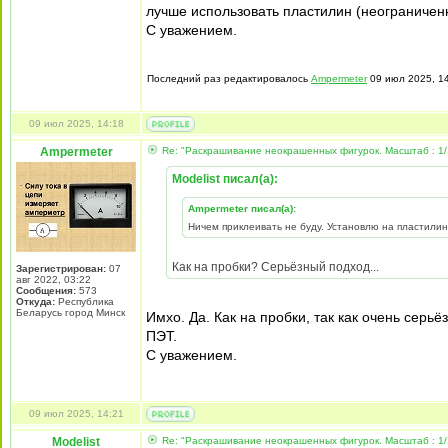
лучше использовать пластилин (неограниченн
С уважением.
Последний раз редактировалось
Ampermeter
09 июл 2025, 14
09 июл 2025, 14:18
Ampermeter
Re: "Раскрашивание неокрашенных фигурок. Масштаб : 1/
Modelist писал(а):
Ampermeter писал(а):
Ничем приклеивать не буду. Установлю на пластилин
Как на пробки? Серьёзный подход...
Зарегистрирован:
07
авг 2022, 03:22
Сообщения:
573
Откуда:
Республика
Беларусь город Минск
Имхо. Да. Как на пробки, так как очень серь
ПЭТ.
С уважением.
09 июл 2025, 14:21
Modelist
Re: "Раскрашивание неокрашенных фигурок. Масштаб : 1/