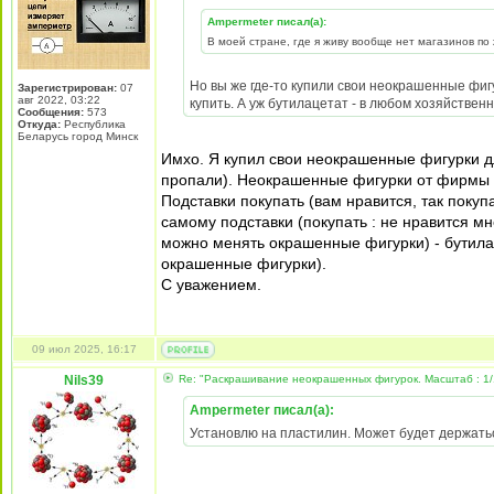
Ampermeter писал(а):
В моей стране, где я живу вообще нет магазинов по
Но вы же где-то купили свои неокрашенные фиг
Зарегистрирован:
07
авг 2022, 03:22
купить. А уж бутилацетат - в любом хозяйственн
Сообщения:
573
Откуда:
Республика
Беларусь город Минск
Имхо. Я купил свои неокрашенные фигурки дл
пропали). Неокрашенные фигурки от фирмы P
Подставки покупать (вам нравится, так покуп
самому подставки (покупать : не нравится мн
можно менять окрашенные фигурки) - бутилац
окрашенные фигурки).
С уважением.
09 июл 2025, 16:17
Nils39
Re: "Раскрашивание неокрашенных фигурок. Масштаб : 1/
Ampermeter писал(а):
Установлю на пластилин. Может будет держать