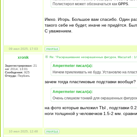
Полистирол может обозначаться как
GPPS
.
Имхо. Игорь. Большое вам спасибо. Один раз
такого себе не будет, иначе не придётся. Бы
С уважением.
09 июл 2025, 17:03
xronik
Re: "Раскрашивание неокрашенных фигурок. Масштаб : 1/
Ampermeter писал(а):
Зарегистрирован:
21
авг 2014, 13:01
Ничем приклеивать не буду. Установлю на плас
Сообщения:
925
Откуда:
ПерҌмъ
зачем тогда пластиковые подставки вообще?
Ampermeter писал(а):
Очень слишком тонкий для окрашенных фигурок
на фото которые выложил ТЫ , подставки 0.2
ноги толщиной у человечков 1.5-2 мм. сравни
10 июл 2025, 12:48