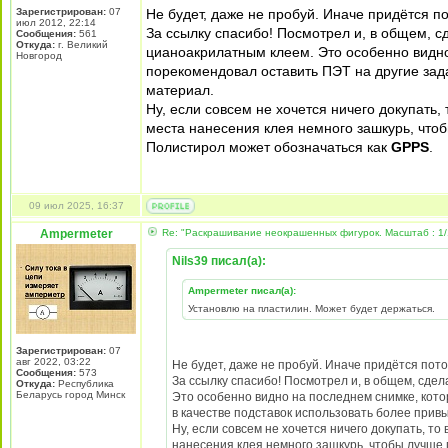
Зарегистрирован:
07
Не будет, даже не пробуй. Иначе придётся пот
июл 2012, 22:14
За ссылку спасибо! Посмотрел и, в общем, с
Сообщения:
561
Откуда:
г. Великий
цианоакрилатным клеем. Это особенно видно
Новгород
порекомендовал оставить ПЭТ на другие зад
материал.
Ну, если совсем не хочется ничего докупать
места нанесения клея немного зашкурь, что
Полистирол может обозначаться как
GPPS
.
09 июл 2025, 16:37
Ampermeter
Re: "Раскрашивание неокрашенных фигурок. Масштаб : 1/
Nils39 писал(а):
Ampermeter писал(а):
Установлю на пластилин. Может будет держаться.
Зарегистрирован:
07
авг 2022, 03:22
Не будет, даже не пробуй. Иначе придётся потом
Сообщения:
573
За ссылку спасибо! Посмотрел и, в общем, сдел
Откуда:
Республика
Беларусь город Минск
Это особенно видно на последнем снимке, кото
в качестве подставок использовать более при
Ну, если совсем не хочется ничего докупать, т
нанесения клея немного зашкурь, чтобы лучше 