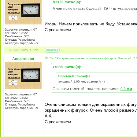
Nils39 писал(а):
А чем приклеивать будешь? ПЭТ - штука вредна
Игорь. Ничем приклеивать не буду. Установл
С уважением.
Зарегистрирован:
07
авг 2022, 03:22
Сообщения:
573
Откуда:
Республика
Беларусь город Минск
09 июл 2025, 12:22
Ampermeter
Re: "Раскрашивание неокрашенных фигурок. Масштаб : 1/
xronik писал(а):
Ampermeter писал(а):
толщиной 1.00 мм, размер А 4).
Слишком толстый, там есть например
0.3 мм
Зарегистрирован:
07
авг 2022, 03:22
Сообщения:
573
Очень слишком тонкий для окрашенных фигур
Откуда:
Республика
Беларусь город Минск
окрашенных фигурок. Очень плохой размер л
А 4.
С уважением.