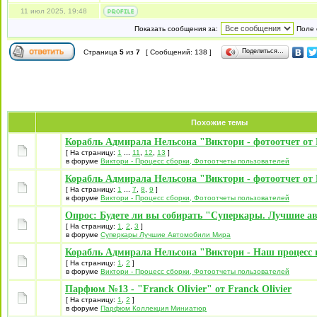
11 июл 2025, 19:48
Показать сообщения за:
Поле 
Поделиться…
Страница
5
из
7
[ Сообщений: 138 ]
Похожие темы
Корабль Адмирала Нельсона "Виктори - фотоотчет от 
[ На страницу:
1
...
11
,
12
,
13
]
в форуме
Виктори - Процесс сборки, Фотоотчеты пользователей
Корабль Адмирала Нельсона "Виктори - фотоотчет от 
[ На страницу:
1
...
7
,
8
,
9
]
в форуме
Виктори - Процесс сборки, Фотоотчеты пользователей
Опрос: Будете ли вы собирать "Суперкары. Лучшие а
[ На страницу:
1
,
2
,
3
]
в форуме
Суперкары Лучшие Автомобили Mира
Корабль Адмирала Нельсона "Виктори - Наш процесс 
[ На страницу:
1
,
2
]
в форуме
Виктори - Процесс сборки, Фотоотчеты пользователей
Парфюм №13 - "Franck Olivier" от Franck Olivier
[ На страницу:
1
,
2
]
в форуме
Парфюм Коллекция Миниатюр