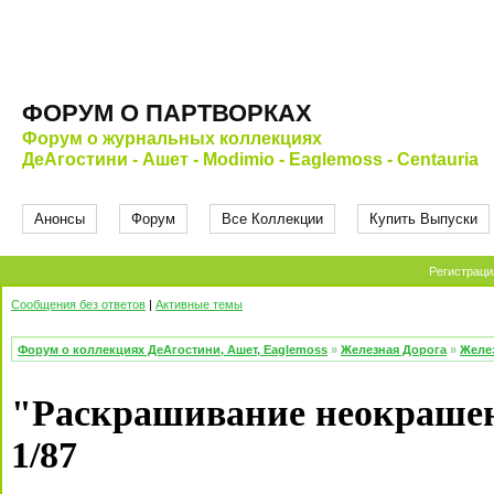
ФОРУМ О ПАРТВОРКАХ
Форум о журнальных коллекциях
ДеАгостини - Ашет - Modimio - Eaglemoss - Centauria
Анонсы
Форум
Все Коллекции
Купить Выпуски
Регистраци
Сообщения без ответов
|
Активные темы
Форум о коллекциях ДеАгостини, Ашет, Eaglemoss
»
Железная Дорога
»
Желе
"Раскрашивание неокрашен
1/87