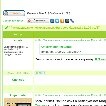
Страница
5
из
7
[ Сообщений: 138 ]
Поделиться…
Версия для печати
"Раскрашивание неокрашенных фигурок. Масштаб : 1/100 и 1/87
Автор
xronik
Re: "Раскрашивание неокрашенных фигурок. Масштаб : 1/
Ampermeter писал(а):
Зарегистрирован:
21
авг 2014, 13:01
толщиной 1.00 мм, размер А 4).
Сообщения:
925
Откуда:
ПерҌмъ
Слишком толстый, там есть например
0.3 мм
09 июл 2025, 08:53
Спонсор
Ampermeter
Re: "Раскрашивание неокрашенных фигурок. Масштаб : 1/
Всем привет. Нашёл сайт о Белорусском Мод
Ссылка
с сайта. Взял, как образец установ