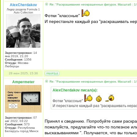
AlexCherdakov
Re: "Раскрашивание неокрашенных фигурок. Масштаб : 1/
Лидер раздела Formula 1
Auto Collection
Фотки "классные"
И перестаньте каждый раз "раскрашивать не
Зарегистрирован:
14
янв 2019, 21:20
Сообщения:
1356
Откуда:
Москва-
Люберцы
28 июн 2025, 15:36
Ampermeter
Re: "Раскрашивание неокрашенных фигурок. Масштаб : 1/
AlexCherdakov писал(а):
Фотки "классные"
И перестаньте каждый раз "раскрашивать нера
Зарегистрирован:
07
Принял к сведению. Попробуйте сами раскра
авг 2022, 03:22
Сообщения:
573
пожалуйста, предлагайте что-то полезное и
Откуда:
Республика
Беларусь город Минск
высказываниями ". Получается, что вы тольк