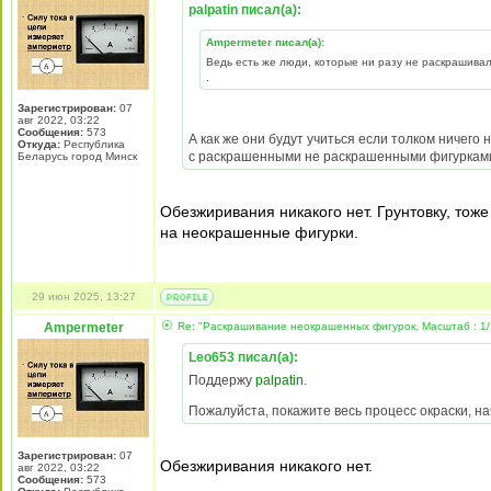
palpatin писал(а):
Ampermeter писал(а):
Ведь есть же люди, которые ни разу не раскрашивали
.
Зарегистрирован:
07
авг 2022, 03:22
Сообщения:
573
А как же они будут учиться если толком ничего
Откуда:
Республика
с раскрашенными не раскрашенными фигурками.
Беларусь город Минск
Обезжиривания никакого нет. Грунтовку, тож
на неокрашенные фигурки.
29 июн 2025, 13:27
Ampermeter
Re: "Раскрашивание неокрашенных фигурок. Масштаб : 1/
Leo653 писал(а):
Поддержу
palpatin
.
Пожалуйста, покажите весь процесс окраски, на
Зарегистрирован:
07
Обезжиривания никакого нет.
авг 2022, 03:22
Сообщения:
573