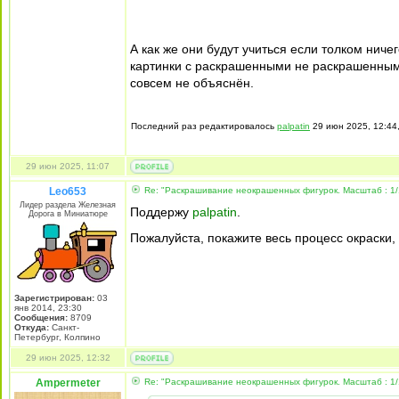
А как же они будут учиться если толком нич
картинки с раскрашенными не раскрашенными
совсем не объяснён.
Последний раз редактировалось
palpatin
29 июн 2025, 12:44,
29 июн 2025, 11:07
Leo653
Re: "Раскрашивание неокрашенных фигурок. Масштаб : 1/
Лидер раздела Железная
Поддержу
palpatin
.
Дорога в Миниатюре
Пожалуйста, покажите весь процесс окраски,
Зарегистрирован:
03
янв 2014, 23:30
Сообщения:
8709
Откуда:
Санкт-
Петербург, Колпино
29 июн 2025, 12:32
Ampermeter
Re: "Раскрашивание неокрашенных фигурок. Масштаб : 1/