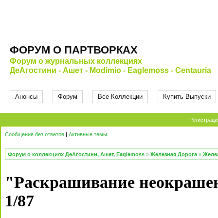
ФОРУМ О ПАРТВОРКАХ
Форум о журнальных коллекциях
ДеАгостини - Ашет - Modimio - Eaglemoss - Centauria
Анонсы
Форум
Все Коллекции
Купить Выпуски
Регистраци
Сообщения без ответов
|
Активные темы
Форум о коллекциях ДеАгостини, Ашет, Eaglemoss
»
Железная Дорога
»
Желе
"Раскрашивание неокрашен
1/87