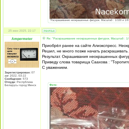
"Раскрашивание неокрашенных фигурок. Масштаб : 1/100 и 1/87
25 июн 2025, 22:17
Ampermeter
Re: "Раскрашивание неокрашенных фигурок. Масштаб : 1/
Приобрёл ранее на сайте Алиэкспресс. Нео
Решил, не много позже начать раскрашивать.
Результат. Окрашивания неокрашенных фигур
Приведу слова товарища Саахова : "Торопитс
С уважением.
Зарегистрирован:
07
авг 2022, 03:22
Сообщения:
573
Откуда:
Республика
Беларусь город Минск
Фото: