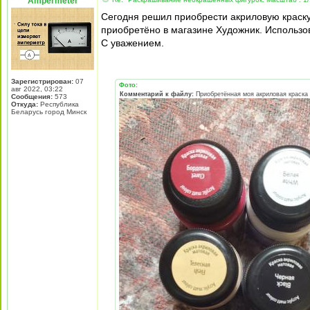
Ampermeter
Сегодня решил приобрести акриловую краску
приобретёно в магазине Художник. Использов
С уважением.
Зарегистрирован:
07
Фото:
авг 2022, 03:22
Комментарий к файлу:
Приобретённая моя акриловая краска
Сообщения:
573
Откуда:
Республика
Беларусь город Минск