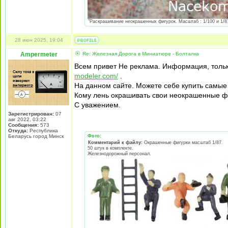
"Раскрашивание неокрашенных фигурок. Масштаб : 1/100 и 1/87 
28 июн 2025, 19:04
Ampermeter
Re: Железная Дорога в Миниатюре - Болталка
Всем привет Не реклама. Информация, тольк
modeler.com/
.
На данном сайте. Можете себе купить самые
Кому лень окрашивать свои неокрашенные фи
С уважением.
Зарегистрирован:
07
авг 2022, 03:22
Сообщения:
573
Откуда:
Республика
Беларусь город Минск
Фото:
Комментарий к файлу:
Окрашенные фигурки масштаб 1/87.
50 штук в комплекте.
Железнодорожный персонал.