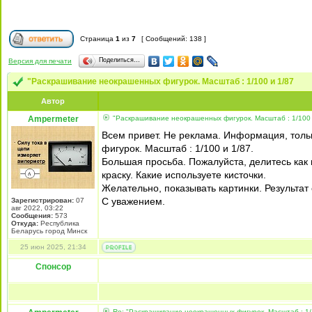
Страница
1
из
7
[ Сообщений: 138 ]
Поделиться…
Версия для печати
"Раскрашивание неокрашенных фигурок. Масштаб : 1/100 и 1/87
Автор
Ampermeter
"Раскрашивание неокрашенных фигурок. Масштаб : 1/100 
Всем привет. Не реклама. Информация, толь
фигурок. Масштаб : 1/100 и 1/87.
Большая просьба. Пожалуйста, делитесь ка
краску. Какие используете кисточки.
Желательно, показывать картинки. Результат 
С уважением.
Зарегистрирован:
07
авг 2022, 03:22
Сообщения:
573
Откуда:
Республика
Беларусь город Минск
25 июн 2025, 21:34
Спонсор
Re: "Раскрашивание неокрашенных фигурок. Масштаб : 1/