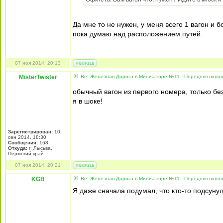
Да мне то не нужен, у меня всего 1 вагон и б
пока думаю над расположением путей.
07 ноя 2014, 20:13
MisterTwister
Re: Железная Дорога в Миниатюре №11 - Передняя полови
обычный вагон из первого номера, только бе
я в шоке!
Зарегистрирован:
10
сен 2014, 18:30
Сообщения:
168
Откуда:
г. Лысьва,
Пермский край
07 ноя 2014, 20:21
KGB
Re: Железная Дорога в Миниатюре №11 - Передняя полови
Я даже сначала подумал, что кто-то подсуну