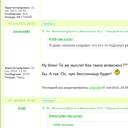
Зарегистрирован:
31
окт 2013, 10:33
Сообщения:
922
Откуда:
МЕСТНЫЙ!
07 ноя 2014, 20:22
DmitriyMir
Re: Железная Дорога в Миниатюре №11 - Передняя полови
KGB писал(а):
Я даже сначала подумал, что кто-то подсунул
у
Ну блин! Те же мысли! Как такое возможно??
Зарегистрирован:
24
сен 2014, 21:52
бы. А так. Ох, чую бессонница будет!
Сообщения:
2079
Откуда:
Тверь
Последний раз редактировалось
DmitriyMir
07 ноя 2014, 20:35
07 ноя 2014, 20:33
KGB
Re: Железная Дорога в Миниатюре №11 - Передняя полови
DmitriyMir писал(а):
KGB писал(а):