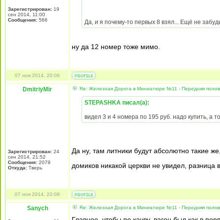
Зарегистрирован:
19
сен 2014, 11:00
Сообщения:
566
Да, и я почему-то первых 8 взял... Ещё не забуд
ну да 12 номер тоже мимо.
07 ноя 2014, 20:06
DmitriyMir
Re: Железная Дорога в Миниатюре №11 - Передняя полови
STEPASHKA писал(а):
видел 3 и 4 номера по 195 руб. надо купить, а
Да ну, там литники будут абсолютно такие же
Зарегистрирован:
24
сен 2014, 21:52
Сообщения:
2079
домиков никакой церкви не увидел, разница в
Откуда:
Тверь
07 ноя 2014, 20:08
Sanych
Re: Железная Дорога в Миниатюре №11 - Передняя полови
Главное, чтобы по качву, вагон был как в п