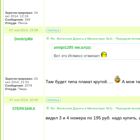
Зарегистрирован:
24
окт 2014, 12:19
Сообщения:
346
Откуда:
Пенза
07 ноя 2014, 19:58
DmitriyMir
Re: Железная Дорога в Миниатюре №11 - Передняя полови
amigo1285 писал(а):
Вот это Иглмосс отжигает
Зарегистрирован:
24
Там будет типа плакат крутой.....
А мож та
сен 2014, 21:52
Сообщения:
2079
Откуда:
Тверь
07 ноя 2014, 20:00
STEPASHKA
Re: Железная Дорога в Миниатюре №11 - Передняя полови
видел 3 и 4 номера по 195 руб. надо купить