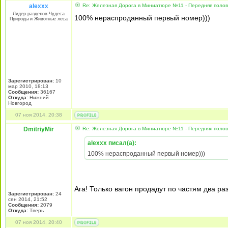
alexxx
Re: Железная Дорога в Миниатюре №11 - Передняя полови
Лидер разделов Чудеса
100% нераспроданный первый номер)))
Природы и Животные леса
Зарегистрирован:
10
мар 2010, 18:13
Сообщения:
36167
Откуда:
Нижний
Новгород
07 ноя 2014, 20:38
DmitriyMir
Re: Железная Дорога в Миниатюре №11 - Передняя полови
alexxx писал(а):
100% нераспроданный первый номер)))
Ага! Только вагон продадут по частям два раз
Зарегистрирован:
24
сен 2014, 21:52
Сообщения:
2079
Откуда:
Тверь
07 ноя 2014, 20:40