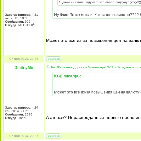
Я даже сначала подумал, что кто-то подсунул
утку
!!))
Ну блин! Те же мысли! Как такое возможно???? 
Зарегистрирован:
31
окт 2013, 10:33
Сообщения:
922
Откуда:
МЕСТНЫЙ!
Может это всё из-за повышения цен на валю
07 ноя 2014, 20:35
DmitriyMir
Re: Железная Дорога в Миниатюре №11 - Передняя полови
KGB писал(а):
Может это всё из-за повышения цен на валюту
Зарегистрирован:
24
сен 2014, 21:52
Сообщения:
2079
А это как? Нераспроданные первые после и
Откуда:
Тверь
07 ноя 2014, 20:37