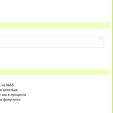
а из №65
на капелька
 как в процессе
ка фокусного