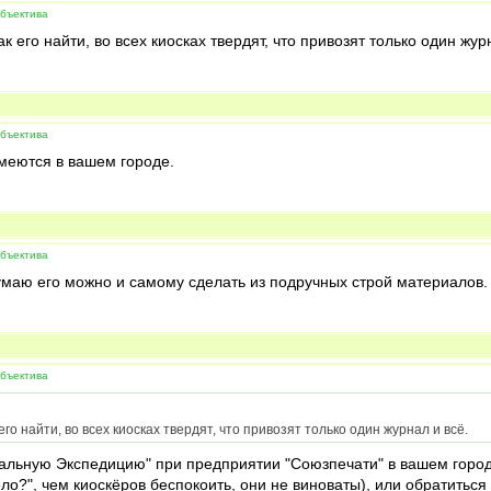
объектива
к его найти, во всех киосках твердят, что привозят только один жур
объектива
имеются в вашем городе.
объектива
умаю его можно и самому сделать из подручных строй материалов. 
объектива
го найти, во всех киосках твердят, что привозят только один журнал и всё.
нальную Экспедицию" при предприятии "Союзпечати" в вашем горо
о?", чем киоскёров беспокоить, они не виноваты), или обратиться