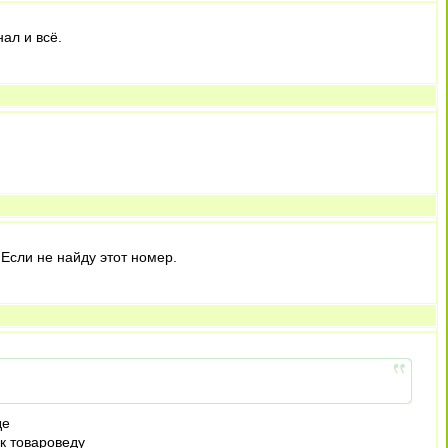
нал и всё.
Если не найду этот номер.
де
 к товароведу