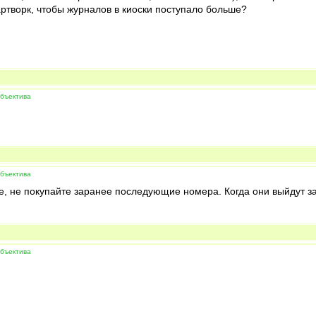
ртворк, чтобы журналов в киоски поступало больше?
объектива
объектива
е, не покупайте заранее последующие номера. Когда они выйдут за
объектива