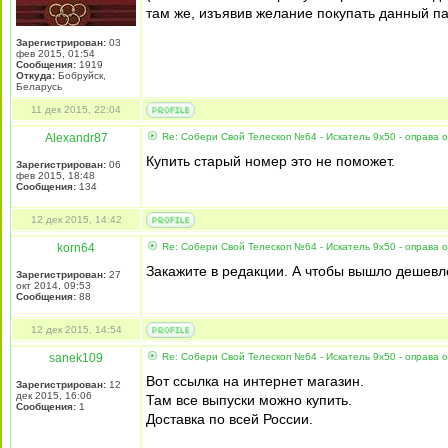
там же, изъявив желание покупать данный па
Зарегистрирован:
03
фев 2015, 01:54
Сообщения:
1919
Откуда:
Бобруйск,
Беларусь
11 дек 2015, 22:04
Alexandr87
Re: Собери Свой Телескоп №64 - Искатель 9x50 - оправа 
Купить старый номер это не поможет.
Зарегистрирован:
06
фев 2015, 18:48
Сообщения:
134
12 дек 2015, 14:42
korn64
Re: Собери Свой Телескоп №64 - Искатель 9x50 - оправа 
Закажите в редакции. А чтобы вышло дешевл
Зарегистрирован:
27
окт 2014, 09:53
Сообщения:
88
12 дек 2015, 14:54
sanek109
Re: Собери Свой Телескоп №64 - Искатель 9x50 - оправа 
Вот ссылка на интернет магазин.
Зарегистрирован:
12
дек 2015, 16:06
Там все выпуски можно купить.
Сообщения:
1
Доставка по всей России.