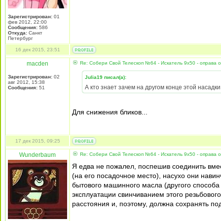
Зарегистрирован:
01
фев 2012, 22:00
Сообщения:
586
Откуда:
Санкт
Петербург
16 дек 2015, 23:51
macden
Re: Собери Свой Телескоп №64 - Искатель 9x50 - оправа 
Зарегистрирован:
02
Julia19 писал(а):
авг 2012, 15:38
А кто знает зачем на другом конце этой насадк
Сообщения:
51
Для снижения бликов...
17 дек 2015, 09:25
Wunderbaum
Re: Собери Свой Телескоп №64 - Искатель 9x50 - оправа 
Я едва не пожалел, поспешив соединить вме
(на его посадочное место), насухо они навин
бытового машинного масла (другого способа я
эксплуатации свинчиванием этого резьбовог
расстояния и, поэтому, должна сохранять по