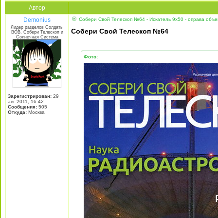
Автор
Demonius
Собери Свой Телескоп №64 - Искатель 9x50 - оправа объе
Лидер разделов Солдаты
Собери Свой Телескоп №64
ВОВ, Собери Телескоп и
Солнечная Система
Фото:
Зарегистрирован:
29
авг 2011, 16:42
Сообщения:
505
Откуда:
Москва