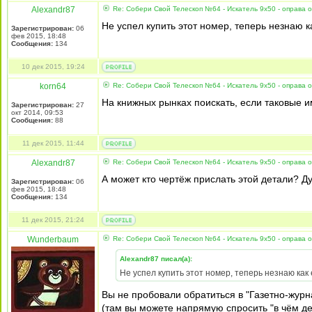
Alexandr87
Re: Собери Свой Телескоп №64 - Искатель 9x50 - оправа 
Не успел купить этот номер, теперь незнаю ка
Зарегистрирован:
06
фев 2015, 18:48
Сообщения:
134
10 дек 2015, 19:24
korn64
Re: Собери Свой Телескоп №64 - Искатель 9x50 - оправа 
На книжных рынках поискать, если таковые 
Зарегистрирован:
27
окт 2014, 09:53
Сообщения:
88
11 дек 2015, 11:44
Alexandr87
Re: Собери Свой Телескоп №64 - Искатель 9x50 - оправа 
А может кто чертёж прислать этой детали? Д
Зарегистрирован:
06
фев 2015, 18:48
Сообщения:
134
11 дек 2015, 21:24
Wunderbaum
Re: Собери Свой Телескоп №64 - Искатель 9x50 - оправа 
Alexandr87 писал(а):
Не успел купить этот номер, теперь незнаю как е
Вы не пробовали обратиться в "Газетно-жур
(там вы можете напрямую спросить "в чём дел