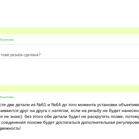
объектива
и тоже резьба сделана?
объектива
сте две детали из №61 и №64 до того момента установки объектив
чиваются друг на друга с натягом, если на резьбу не будет нанесе
 не знаю): без этого обе детали будет не раскрутить позже, потому
о соединения похоже будет достигаться дополнительная регулиров
движность!