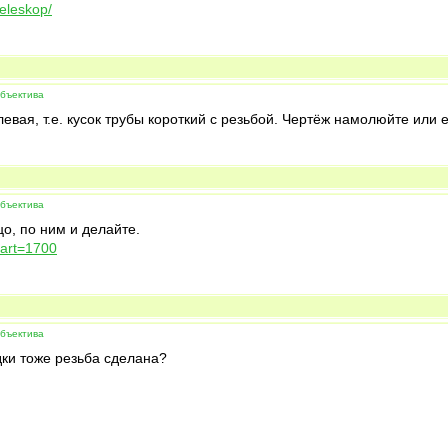
eleskop/
объектива
вая, т.е. кусок трубы короткий с резьбой. Чертёж намолюйте или ес
объектива
о, по ним и делайте.
start=1700
объектива
дки тоже резьба сделана?