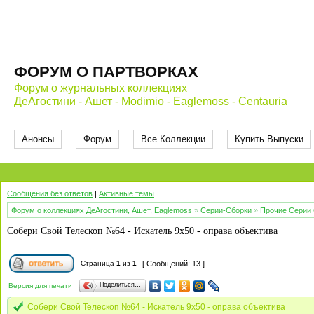
ФОРУМ О ПАРТВОРКАХ
Форум о журнальных коллекциях
ДеАгостини - Ашет - Modimio - Eaglemoss - Centauria
Анонсы
Форум
Все Коллекции
Купить Выпуски
Сообщения без ответов
|
Активные темы
Форум о коллекциях ДеАгостини, Ашет, Eaglemoss
»
Серии-Сборки
»
Прочие Серии
Собери Свой Телескоп №64 - Искатель 9x50 - оправа объектива
Страница
1
из
1
[ Сообщений: 13 ]
Поделиться…
Версия для печати
Собери Свой Телескоп №64 - Искатель 9x50 - оправа объектива