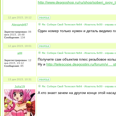
http://www.deagoshop.ru/ru/shop/soberi_svoy_t
12 дек 2015, 16:12
Alexandr87
Re: Собери Свой Телескоп №64 - Искатель 9x50 - оправа 
Один номер только нужен и деталь видимо пле
Зарегистрирован:
06
фев 2015, 18:48
Сообщения:
134
12 дек 2015, 19:01
allll
Re: Собери Свой Телескоп №64 - Искатель 9x50 - оправа 
Получите сам объектив плюс резьбовое кольц
Зарегистрирован:
12
янв 2015, 23:12
Ну и
http://telescope.deagostini.ru/forum/vi ... 
Сообщения:
85
13 дек 2015, 10:31
Julia19
Re: Собери Свой Телескоп №64 - Искатель 9x50 - оправа 
А кто знает зачем на другом конце этой наса