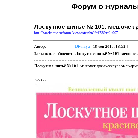
Форум о журнальн
Лоскутное шитьё № 101: мешочек 
http://nacekomie.ru/forum/viewtopic.php?f=173&t=24007
Автор:
Divnaya
[ 19 сен 2016, 18:52 ]
Заголовок сообщения:
Лоскутное шитьё № 101: мешочек 
Лоскутное шитьё № 101:
мешочек для аксессуаров с карм
Фото: