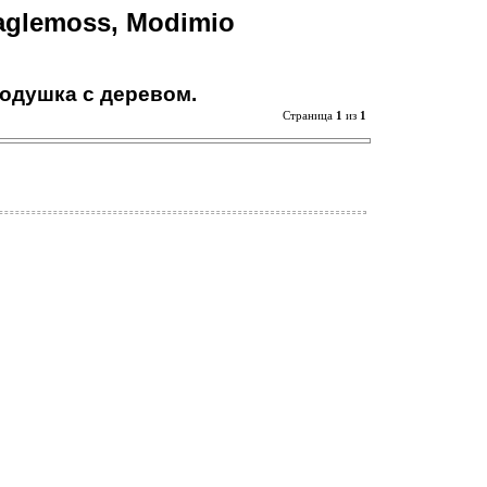
aglemoss, Modimio
подушка с деревом.
Страница
1
из
1