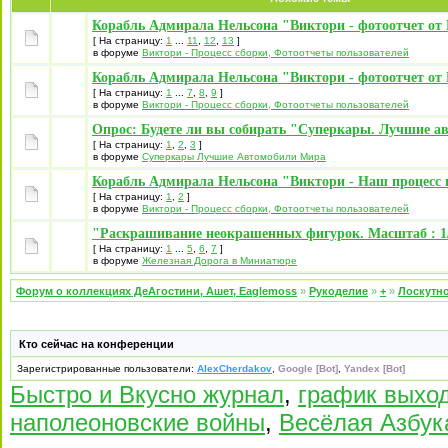
Корабль Адмирала Нельсона "Виктори - фотоотчет от 
[ На страницу:
1
...
11
,
12
,
13
]
в форуме
Виктори - Процесс сборки, Фотоотчеты пользователей
Корабль Адмирала Нельсона "Виктори - фотоотчет от 
[ На страницу:
1
...
7
,
8
,
9
]
в форуме
Виктори - Процесс сборки, Фотоотчеты пользователей
Опрос: Будете ли вы собирать "Суперкары. Лучшие а
[ На страницу:
1
,
2
,
3
]
в форуме
Суперкары Лучшие Автомобили Mира
Корабль Адмирала Нельсона "Виктори - Наш процесс 
[ На страницу:
1
,
2
]
в форуме
Виктори - Процесс сборки, Фотоотчеты пользователей
"Раскрашивание неокрашенных фигурок. Масштаб : 1/
[ На страницу:
1
...
5
,
6
,
7
]
в форуме
Железная Дорога в Миниатюре
Форум о коллекциях ДеАгостини, Ашет, Eaglemoss
»
Рукоделие
»
+
»
Лоскутно
Кто сейчас на конференции
Зарегистрированные пользователи:
AlexCherdakov
,
Google [Bot]
,
Yandex [Bot]
Быстро и Вкусно журнал
,
график выхо
наполеоновские войны
,
Весёлая Азбук