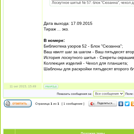
Лоскутное шитьё № 57: блок "Сюзанна", чехол дл
Дата выхода: 17.09.2015
Тираж ... экз.
В номере:
Библиотека узоров 52 - Блок "Сюзанна";
Ваш квилт шаг за шагом - Ваш пятьдесят втор
История лоскутного шитья - Секреты окрашив
Коллекция изделий - Чехол для планшета;
Шаблоны для раскройки пятьдесят второго бл
11 окт 2015, 15:49
Показать сообщения за:
Поле 
Поделиться…
Страница
1
из
1
[ 1 сообщение ]
Похожие темы