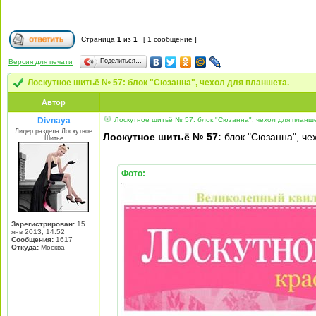
Страница
1
из
1
[ 1 сообщение ]
Поделиться…
Версия для печати
Лоскутное шитьё № 57: блок "Сюзанна", чехол для планшета.
Автор
Divnaya
Лоскутное шитьё № 57: блок "Сюзанна", чехол для планш
Лидер раздела Лоскутное
Лоскутное шитьё № 57:
блок "Сюзанна", че
Шитье
Фото:
Зарегистрирован:
15
янв 2013, 14:52
Сообщения:
1617
Откуда:
Mосква