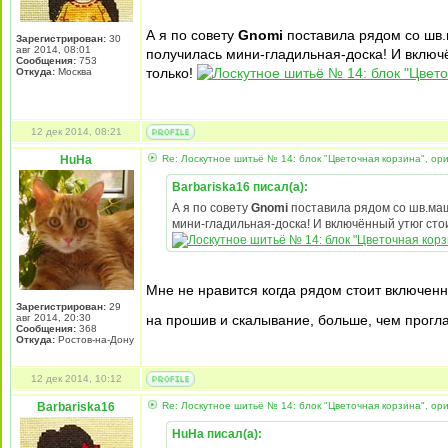
А я по совету
Gnomi
поставила рядом со шв.
Зарегистрирован:
30
авг 2014, 08:01
получилась мини-гладильная-доска! И включё
Сообщения:
753
только!
Откуда:
Москва
12 дек 2014, 08:21
HuHa
Re: Лоскутное шитьё № 14: блок "Цветочная корзина", ори
Barbariska16 писал(а):
А я по совету
Gnomi
поставила рядом со шв.маш
мини-гладильная-доска! И включённый утюг стои
Мне не нравится когда рядом стоит включенны
Зарегистрирован:
29
авг 2014, 20:30
на прошив и скалывание, больше, чем прогл
Сообщения:
368
Откуда:
Ростов-на-Дону
12 дек 2014, 10:12
Barbariska16
Re: Лоскутное шитьё № 14: блок "Цветочная корзина", ори
HuHa писал(а):