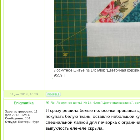
Лоскутное шитьё № 14: блок "Цветочная корзина
9559 ]
01 дек 2014, 16:59
Enigmatika
Re: Лоскутное шитьё № 14: блок "Цветочная корзина", ори
Я сразу решила белые полосочки пришивать, 
Зарегистрирован:
11
фев 2013, 12:14
покупать белую ткань, оставлю небольшой ку
Сообщения:
654
специальной лапкой для печворка с ограничит
Откуда:
Екатеринбург
выпуклость еле-еле скрыла.