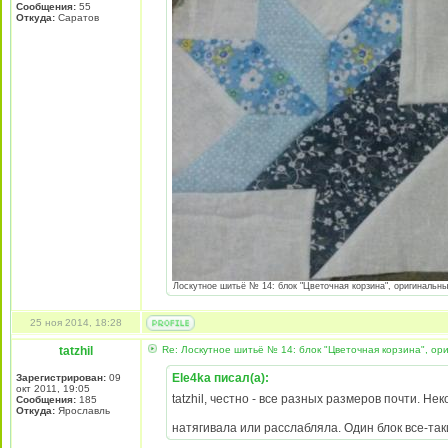
Сообщения:
55
Откуда:
Саратов
Лоскутное шитьё № 14: блок "Цветочная корзина", оригинальный 
25 ноя 2014, 18:28
tatzhil
Re: Лоскутное шитьё № 14: блок "Цветочная корзина", ори
Ele4ka писал(а):
Зарегистрирован:
09
окт 2011, 19:05
tatzhil, честно - все разных размеров почти. Н
Сообщения:
185
Откуда:
Ярославль
натягивала или расслабляла. Один блок все-та