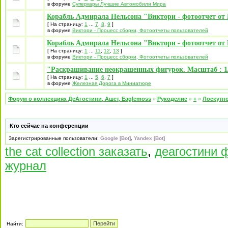
в форуме
Суперкары Лучшие Автомобили Mира
Корабль Адмирала Нельсона "Виктори - фотоотчет от 
[ На страницу:
1
...
7
,
8
,
9
]
в форуме
Виктори - Процесс сборки, Фотоотчеты пользователей
Корабль Адмирала Нельсона "Виктори - фотоотчет от 
[ На страницу:
1
...
11
,
12
,
13
]
в форуме
Виктори - Процесс сборки, Фотоотчеты пользователей
"Раскрашивание неокрашенных фигурок. Масштаб : 1/
[ На страницу:
1
...
5
,
6
,
7
]
в форуме
Железная Дорога в Миниатюре
Форум о коллекциях ДеАгостини, Ашет, Eaglemoss
»
Рукоделие
»
+
»
Лоскутно
Кто сейчас на конференции
Зарегистрированные пользователи:
Google [Bot]
,
Yandex [Bot]
the cat collection заказать
,
деагостини 
журнал
Найти: