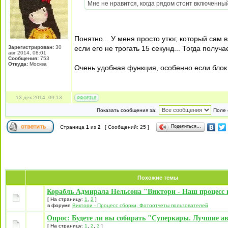
Мне не нравится, когда рядом стоит включенный у
Понятно... У меня просто утюг, который сам
Зарегистрирован:
30
если его не трогать 15 секунд... Тогда получае
авг 2014, 08:01
Сообщения:
753
Откуда:
Москва
Очень удобная функция, особенно если блок п
13 дек 2014, 09:13
Показать сообщения за:
Поле 
Поделиться…
Страница
1
из
2
[ Сообщений: 25 ]
Похожие темы
Корабль Адмирала Нельсона "Виктори - Наш процесс 
[ На страницу:
1
,
2
]
в форуме
Виктори - Процесс сборки, Фотоотчеты пользователей
Опрос: Будете ли вы собирать "Суперкары. Лучшие а
[ На страницу:
1
,
2
,
3
]