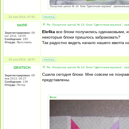
Лоскутное шитьё № 14: блок "Цветочная корзина", оригинальный
22 ноя 2014, 07:51
tatzhil
Re: Лоскутное шитьё № 14: блок "Цветочная корзина", ори
Ele4ka
все блоки получились одинаковыми, и
Зарегистрирован:
09
окт 2011, 19:05
некоторые блоки пришлось забраковать?
Сообщения:
185
Так радостно видеть начало нашего квилта н
Откуда:
Ярославль
23 ноя 2014, 19:57
GRATSCH
Re: Лоскутное шитьё № 14: блок "Цветочная корзина", ори
Сшила сегодня блоки. Мне совсем не понрави
Зарегистрирован:
09
янв 2013, 00:27
представлены.
Сообщения:
136
Откуда:
Питер
Фото: