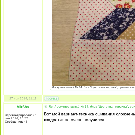
Лоскутное шитьё № 14: блок "Цветочная корзина", оригинальный
27 ноя 2014, 11:11
VikSha
Re: Лоскутное шитьё № 14: блок "Цветочная корзина", ори
Вот мой вариант-техника сшивания сложненька
Зарегистрирован:
25
сен 2014, 16:52
квадратик не очень получился...
Сообщения:
48