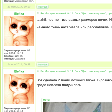
Откуда:
Московская обл.
23 ноя 2014, 20:10
Ele4ka
Re: Лоскутное шитьё № 14: блок "Цветочная корзина", ори
tatzhil, честно - все разных размеров почти
немного ткань натягивала или расслабляла. 
Зарегистрирован:
03
ноя 2014, 14:14
Сообщения:
55
Откуда:
Саратов
24 ноя 2014, 09:38
Ele4ka
Re: Лоскутное шитьё № 14: блок "Цветочная корзина", ори
Вот сделала 2 почти похожих блока. В розо
вроде неплохо получилось
Фото:
Зарегистрирован:
03
ноя 2014, 14:14