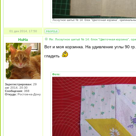
Лоскутное шитьё № 14: блок "Цветочная корзина", оригинальный
01 дек 2014, 17:50
HuHa
Re: Лоскутное шитьё № 14: блок "Цветочная корзина", ори
Вот и моя корзинка. На удивление углы 90 гр
гладить
Фото:
Зарегистрирован:
29
авг 2014, 20:30
Сообщения:
368
Откуда:
Ростов-на-Дону