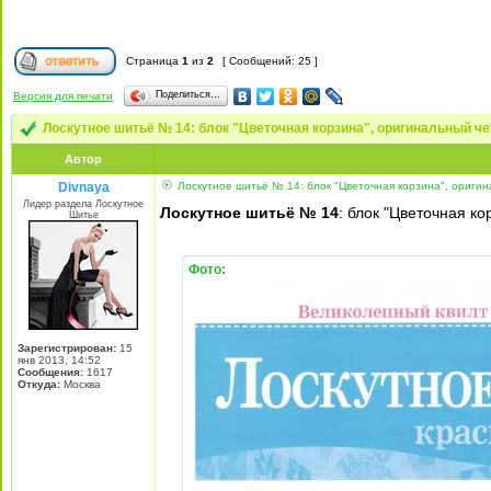
Страница
1
из
2
[ Сообщений: 25 ]
Поделиться…
Версия для печати
Лоскутное шитьё № 14: блок "Цветочная корзина", оригинальный че
Автор
Divnaya
Лоскутное шитьё № 14: блок "Цветочная корзина", оригина
Лидер раздела Лоскутное
Лоскутное шитьё № 14
: блок "Цветочная ко
Шитье
Фото:
Зарегистрирован:
15
янв 2013, 14:52
Сообщения:
1617
Откуда:
Mосква