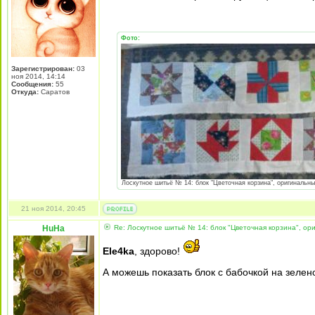
Фото:
Зарегистрирован:
03
ноя 2014, 14:14
Сообщения:
55
Откуда:
Саратов
Лоскутное шитьё № 14: блок "Цветочная корзина", оригинальный 
21 ноя 2014, 20:45
HuHa
Re: Лоскутное шитьё № 14: блок "Цветочная корзина", ори
Ele4ka
, здорово!
А можешь показать блок с бабочкой на зеле