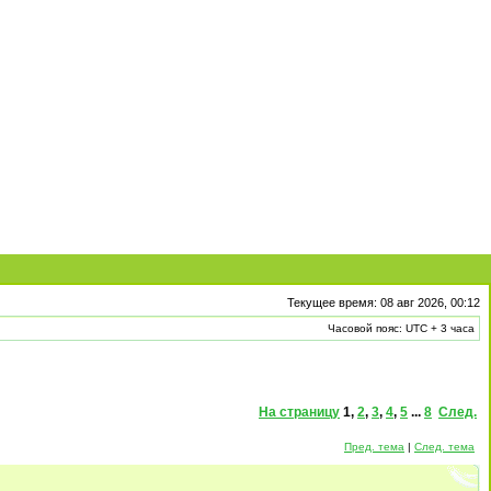
Текущее время: 08 авг 2026, 00:12
Часовой пояс: UTC + 3 часа
На страницу
1
,
2
,
3
,
4
,
5
...
8
След.
Пред. тема
|
След. тема