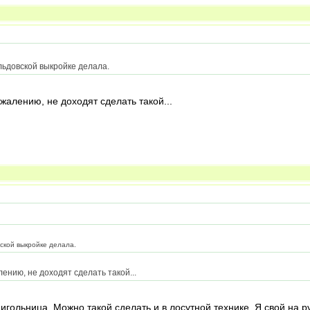
льдовской выкройке делала.
ожалению, не доходят сделать такой...
ской выкройке делала.
лению, не доходят сделать такой...
гольница. Можно такой сделать и в лосутной технике. Я свой на ру