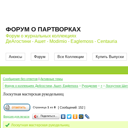
ФОРУМ О ПАРТВОРКАХ
Форум о журнальных коллекциях
ДеАгостини - Ашет - Modimio - Eaglemoss - Centauria
Анонсы
Форум
Все Коллекции
Купить Выпуски
Сообщения без ответов
|
Активные темы
Форум о коллекциях ДеАгостини, Ашет, Eaglemoss
»
Рукоделие
»
+
»
Лоскутное Шить
Лоскутная мастерская рукодельниц
Страница
1
из
8
[ Сообщений: 152 ]
Поделиться…
Версия для печати
Лоскутная мастерская рукодельниц