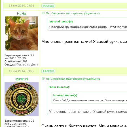
13 окт 2014, 09:01
HuHa
Re: Лоскутная мастерская рукодельниц
Izumrud писал(а):
Спасибо! Да манекенчик сама шила. Этот по ти
Мне очень нравятся такие! У самой руки, к с
Зарегистрирован:
29
авг 2014, 20:30
Сообщения:
368
Откуда:
Ростов-на-Дону
13 окт 2014, 09:09
Izumrud
Re: Лоскутная мастерская рукодельниц
HuHa писал(а):
Izumrud писал(а):
Спасибо! Да манекенчик сама шила. Этот по тильдов
Мне очень нравятся такие! У самой руки, к сожа
Зарегистрирован:
26
янв 2014, 14:40
Очень легко и быстро шьется. Мини манекен-и
Сообщения:
1291