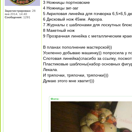
3 Ножницы портновские
4 Ножницы зиг-заг
Зарегистрирован:
26
5 Акриловая линейка для пэчворка 6,5×6,5 
янв 2014, 14:40
Сообщения:
1291
6 Дисковый нож 45мм. Аврора.
7 Журналы с шаблонами для лоскутных блоков
8 Макетный нож
9 Прозрачная линейка с металлическим краем
В планах пополнение мастерской))
Усиленно добываю машинку)) попросила у по
Слотовая линейка(спасибо за ссылку, посмотр
Пластиковые шаблоны(набор основных фигур
Лекала.
И тряпочки, тряпочки, тряпочки)))
Думаю этого мне хватит)))
Фото: