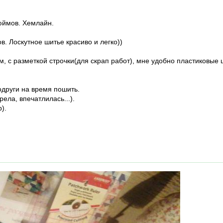
дюймов. Хемлайн.
. Лоскутное шитье красиво и легко))
, с разметкой строчки(для скрап работ), мне удобно пластиковые 
други на время пошить.
ела, впечатлилась...).
).