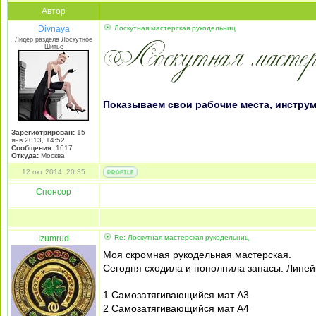
Автор
Divnaya
Лоскутная мастерская рукодельниц
Лидер раздела Лоскутное
Шитье
Показываем свои рабочие места, инструм
Зарегистрирован:
15
янв 2013, 14:52
Сообщения:
1617
Откуда:
Mосква
12 окт 2014, 20:35
Спонсор
Izumrud
Re: Лоскутная мастерская рукодельниц
Моя скромная рукодельная мастерская.
Сегодня сходила и пополнила запасы. Линейк
1 Самозатягивающийся мат А3
2 Самозатягивающийся мат А4