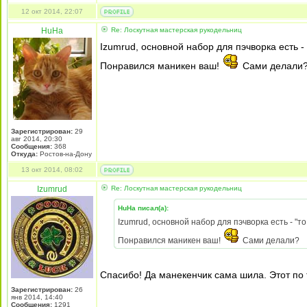
12 окт 2014, 22:07
HuHa
Re: Лоскутная мастерская рукодельниц
Izumrud, основной набор для пэчворка есть - 
Понравился маникен ваш!
Сами делали
Зарегистрирован:
29
авг 2014, 20:30
Сообщения:
368
Откуда:
Ростов-на-Дону
13 окт 2014, 08:02
Izumrud
Re: Лоскутная мастерская рукодельниц
HuHa писал(а):
Izumrud, основной набор для пэчворка есть - "то
Понравился маникен ваш!
Сами делали?
Спасибо! Да манекенчик сама шила. Этот по 
Зарегистрирован:
26
янв 2014, 14:40
Сообщения:
1291