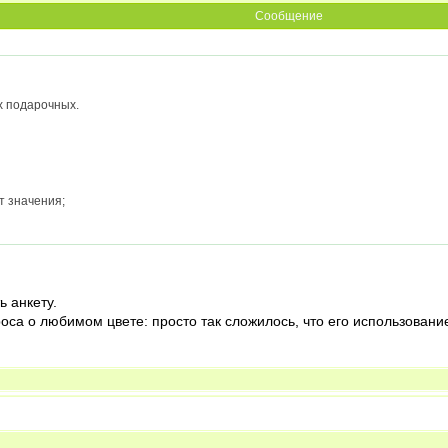
Сообщение
х подарочных.
т значения;
ь анкету.
роса о любимом цвете: просто так сложилось, что его использован