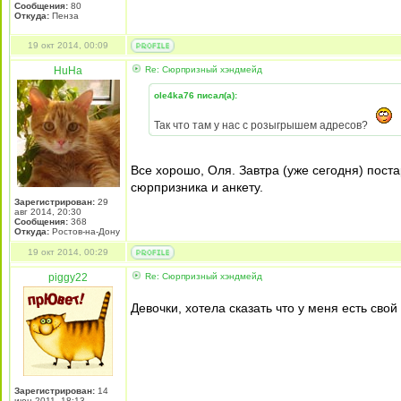
Сообщения:
80
Откуда:
Пенза
19 окт 2014, 00:09
HuHa
Re: Сюрпризный хэндмейд
ole4ka76 писал(а):
Так что там у нас с розыгрышем адресов?
Все хорошо, Оля. Завтра (уже сегодня) поста
сюрпризника и анкету.
Зарегистрирован:
29
авг 2014, 20:30
Сообщения:
368
Откуда:
Ростов-на-Дону
19 окт 2014, 00:29
piggy22
Re: Сюрпризный хэндмейд
Девочки, хотела сказать что у меня есть свой
Зарегистрирован:
14
июн 2011, 18:13