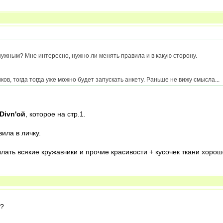
 нужным? Мне интересно, нужно ли менять правила и в какую сторону.
ов, тогда тогда уже можно будет запускать анкету. Раньше не вижу смысла...
Divn'ой
, которое на стр.1.
ила в личку.
ать всякие кружавчики и прочие красивости + кусочек ткани хорош
я?