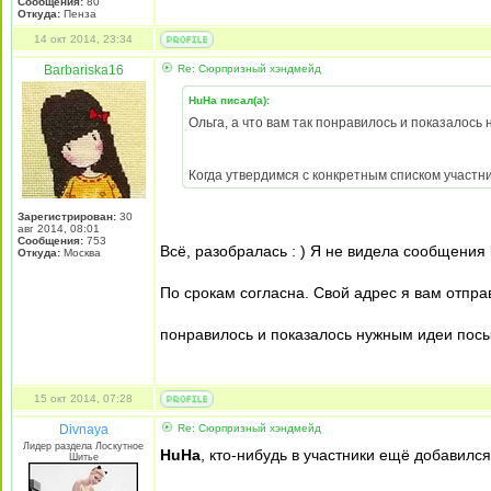
Сообщения:
80
Откуда:
Пенза
14 окт 2014, 23:34
Barbariska16
Re: Сюрпризный хэндмейд
HuHa писал(а):
Ольга, а что вам так понравилось и показалось
Когда утвердимся с конкретным списком участник
Зарегистрирован:
30
авг 2014, 08:01
Сообщения:
753
Всё, разобралась : ) Я не видела сообщения
Откуда:
Москва
По срокам согласна. Свой адрес я вам отправ
понравилось и показалось нужным идеи посыл
15 окт 2014, 07:28
Divnaya
Re: Сюрпризный хэндмейд
Лидер раздела Лоскутное
HuHa
, кто-нибудь в участники ещё добавилс
Шитье