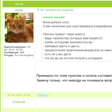
Автор
HuHa
Re: Сюрпризный хэндмейд
ortensia писал(а):
Всем доброе утро,
я уже несколько раз участвовавала в марафона
Обычно бывает такая анкета:
- виды творчества, которые вам нравятся;
- хобби, которыми занимаетесь вы;
- любимые цвета и цветы;
Зарегистрирован:
29
авг 2014, 20:30
- предпочтение практичным вещам или не имее
Сообщения:
368
- есть ли у вас дети;
Откуда:
Ростов-на-Дону
- что бы вы не хотели получить в подарок
Примерно по этим пунктам и хотела составит
Замечу только, что никогда не понимала воп
14 окт 2014, 10:58
Спонсор