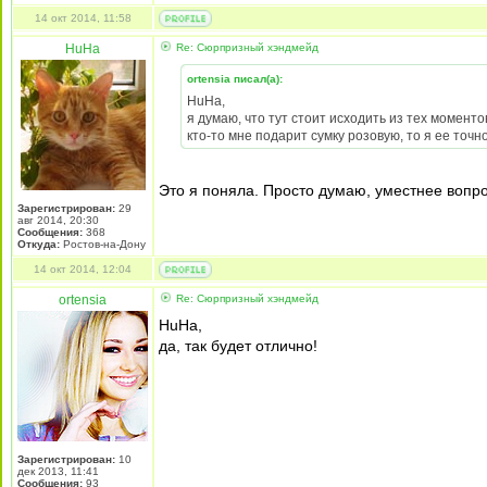
14 окт 2014, 11:58
HuHa
Re: Сюрпризный хэндмейд
ortensia писал(а):
HuHa,
я думаю, что тут стоит исходить из тех моменто
кто-то мне подарит сумку розовую, то я ее точно
Это я поняла. Просто думаю, уместнее вопрос
Зарегистрирован:
29
авг 2014, 20:30
Сообщения:
368
Откуда:
Ростов-на-Дону
14 окт 2014, 12:04
ortensia
Re: Сюрпризный хэндмейд
HuHa,
да, так будет отлично!
Зарегистрирован:
10
дек 2013, 11:41
Сообщения:
93