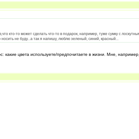
в,что кто-то может сделать что-то в подарок, например, туже сумку с лоскут
 носить не буду...а так я напишу, люблю зеленый, синий, красный...
: какие цвета используете/предпочитаете в жизни. Мне, например, 