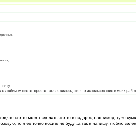
арочных.
чения;
нкету.
а о любимом цвете: просто так сложилось, что его использование в моих раб
нтов,что кто-то может сделать что-то в подарок, например, туже су
зовую, то я ее точно носить не буду...а так я напишу, люблю зелен