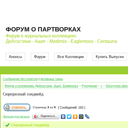
ФОРУМ О ПАРТВОРКАХ
Форум о журнальных коллекциях
ДеАгостини - Ашет - Modimio - Eaglemoss - Centauria
Анонсы
Форум
Все Коллекции
Купить Выпуски
Сообщения без ответов
|
Активные темы
Форум о коллекциях ДеАгостини, Ашет, Eaglemoss
»
Рукоделие
»
+
»
Лоскутное Шить
Сюрпризный хэндмейд
Страница
3
из
9
[ Сообщений: 162 ]
Поделиться…
Версия для печати
Сюрпризный хэндмейд