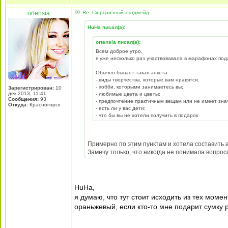
ortensia
Re: Сюрпризный хэндмейд
HuHa писал(а):
ortensia писал(а):
Всем доброе утро,
я уже несколько раз участвовавала в марафонах под
Обычно бывает такая анкета:
- виды творчества, которые вам нравятся;
- хобби, которыми занимаетесь вы;
Зарегистрирован:
10
дек 2013, 11:41
- любимые цвета и цветы;
Сообщения:
93
- предпочтение практичным вещам или не имеет зна
Откуда:
Красногорск
- есть ли у вас дети;
- что бы вы не хотели получить в подарок
Примерно по этим пунктам и хотела составить а
Замечу только, что никогда не понимала вопрос
HuHa,
я думаю, что тут стоит исходить из тех моме
ораньжевый, если кто-то мне подарит сумку ро