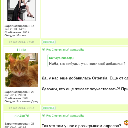
Зарегистрирован:
15
янв 2013, 14:52
Сообщения:
1617
Откуда:
Mосква
15 окт 2014, 07:36
HuHa
Re: Сюрпризный хэндмейд
Divnaya писал(а):
HuHa
, кто-нибудь в участники ещё добавился?
Да, у нас еще добавилась Ortensia. Еще от о
Девочки, кто еще желает поучаствовать?! Пр
Зарегистрирован:
29
авг 2014, 20:30
Сообщения:
368
Откуда:
Ростов-на-Дону
15 окт 2014, 08:16
ole4ka76
Re: Сюрпризный хэндмейд
Зарегистрирован:
28
Так что там у нас с розыгрышем адресов?
авг 2014, 19:33