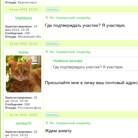
Откуда:
Красногорск
14 окт 2014, 15:23
Vladikana
Re: Сюрпризный хэндмейд
Где подтверждать участие? Я участвую.
Зарегистрирован:
19
фев 2014, 14:38
Сообщения:
188
Откуда:
Московская обл.
14 окт 2014, 22:24
HuHa
Re: Сюрпризный хэндмейд
Vladikana писал(а):
Где подтверждать участие? Я участвую.
Присылайте мне в личку ваш почтовый адрес 
Зарегистрирован:
29
авг 2014, 20:30
Сообщения:
368
Откуда:
Ростов-на-Дону
14 окт 2014, 23:02
ole4ka76
Re: Сюрпризный хэндмейд
Ждем анкету.
Зарегистрирован:
28
авг 2014, 19:33