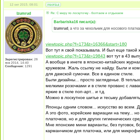
12 окт 2015, 08:01
Izumrud
Re: С миру по лоскуточку - болтаем и отдыхаем
Barbariska16 писал(а):
Izumrud
, а что за чехольчик для носового плат
viewtopic.php?f=173&t=16366&start=180
Вот тут я свой показывала. И был еще такой
viewtopic.php?f=173&t=19843
вот тут в 43 вып
Зарегистрирован:
26
А вообще в инете в японско-китайских журна
янв 2014, 14:40
Сообщения:
1291
кружевом. Жаль ссылку не найду. Были и ком
для дамской сумочки. Все в едином стиле.
Были дизайны... просто загляденье. В теплых
мелкими розочками и в стиле прованс с лава
яркие в стиле поп-арт... и т.д.
Можно в лоскутное шитье и тесьму добавлят
Японцы одним словом... искусство во всем. 
А это фото, корейские вариации на тему... 
платочков, но и для других гигиенических сре
Мне японские мини варианты, без пуговок, б
карманчиком для платочка, или для микрофи