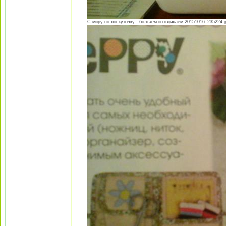
С миру по лоскуточку - болтаем и отдыхаем 20151016_235224.jpg