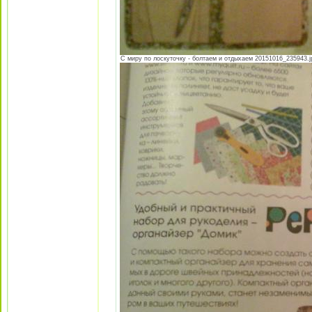
С миру по лоскуточку - болтаем и отдыхаем 20151016_235943.jpg