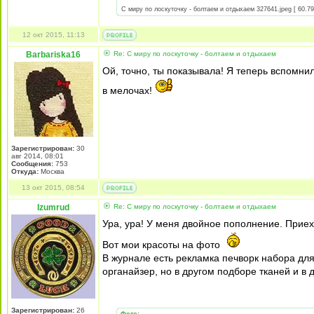
С миру по лоскуточку - болтаем и отдыхаем 327641.jpeg [ 60.79
12 окт 2015, 11:13
Barbariska16
Re: С миру по лоскуточку - болтаем и отдыхаем
Ой, точно, ты показывала! Я теперь вспомнил
в мелочах!
Зарегистрирован:
30
авг 2014, 08:01
Сообщения:
753
Откуда:
Москва
13 окт 2015, 08:54
Izumrud
Re: С миру по лоскуточку - болтаем и отдыхаем
Ура, ура! У меня двойное пополнение. Прие
Вот мои красоты на фото
В журнале есть рекламка печворк набора дл
органайзер, но в другом подборе тканей и в 
Зарегистрирован:
26