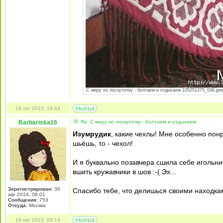
С миру по лоскуточку - болтаем и отдыхаем 105251375_036.jpeg 
18 окт 2015, 18:43
Barbariska16
Re: С миру по лоскуточку - болтаем и отдыхаем
Изумрудик
, какие чехлы! Мне особенно понр
шьёшь, то - чехол!
И я буквально позавчера сшила себе игольниц
вшить кружавчики в шов :-( Эх...
Зарегистрирован:
30
Спасибо тебе, что делишься своими находка
авг 2014, 08:01
Сообщения:
753
Откуда:
Москва
19 окт 2015, 08:14