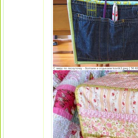
С миру по лоскуточку - болтаем и отдыхаем kovrik3.jpeg [ 56 Кб