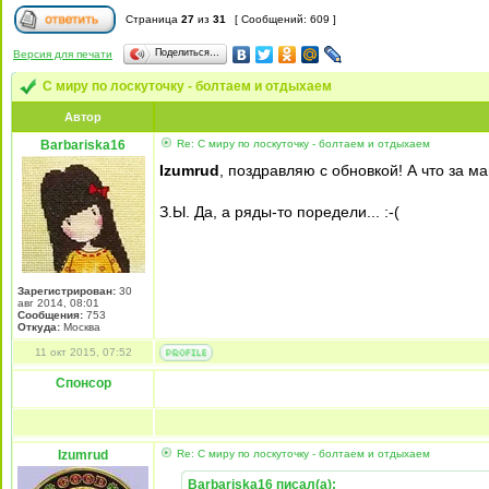
Страница
27
из
31
[ Сообщений: 609 ]
Поделиться…
Версия для печати
С миру по лоскуточку - болтаем и отдыхаем
Автор
Barbariska16
Re: С миру по лоскуточку - болтаем и отдыхаем
Izumrud
, поздравляю с обновкой! А что за м
З.Ы. Да, а ряды-то поредели... :-(
Зарегистрирован:
30
авг 2014, 08:01
Сообщения:
753
Откуда:
Москва
11 окт 2015, 07:52
Спонсор
Izumrud
Re: С миру по лоскуточку - болтаем и отдыхаем
Barbariska16 писал(а):