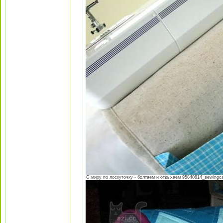
С миру по лоскуточку - болтаем и отдыхаем 95840814_sewingcad