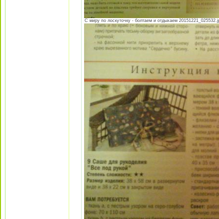
С миру по лоскуточку - болтаем и отдыхаем 20151221_025532.jpg