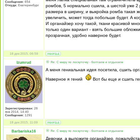
Сообщения:
654
ромбов, 5 нормально сшила, а шестой уже 2 
Откуда:
Екатеринбург
размера в ширину, и выкройка ромба такая ж
увеличить, может тогда побольше будет. А ко
И органайзер хочу такой, ткани красивой мно
только один вариант - взять большие обложки
прозрачная, удобно наверное будет.
18 дек 2015, 06:59
Izumrud
Re: С миру по лоскуточку - болтаем и отдыхаем
А меня гениальная идея посетила, сшить орг
Наверное я гений
Вот бы еще и сшить г
Зарегистрирован:
26
янв 2014, 14:40
Сообщения:
1291
18 дек 2015, 11:09
Barbariska16
Re: С миру по лоскуточку - болтаем и отдыхаем
Девочки, а выложите органайзер, пожалуйста!