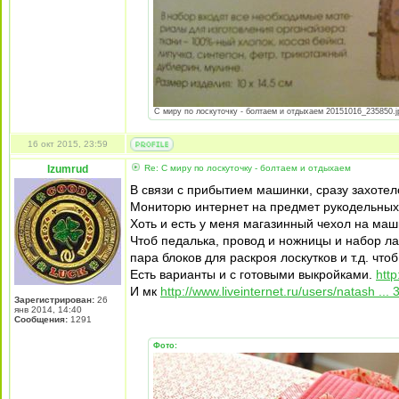
С миру по лоскуточку - болтаем и отдыхаем 20151016_235850.jpg
16 окт 2015, 23:59
Izumrud
Re: С миру по лоскуточку - болтаем и отдыхаем
В связи с прибытием машинки, сразу захотел
Мониторю интернет на предмет рукодельных 
Хоть и есть у меня магазинный чехол на ма
Чтоб педалька, провод и ножницы и набор ла
пара блоков для раскроя лоскутков и т.д. чт
Есть варианты и с готовыми выкройками.
http
И мк
http://www.liveinternet.ru/users/natash ..
Зарегистрирован:
26
янв 2014, 14:40
Сообщения:
1291
Фото: