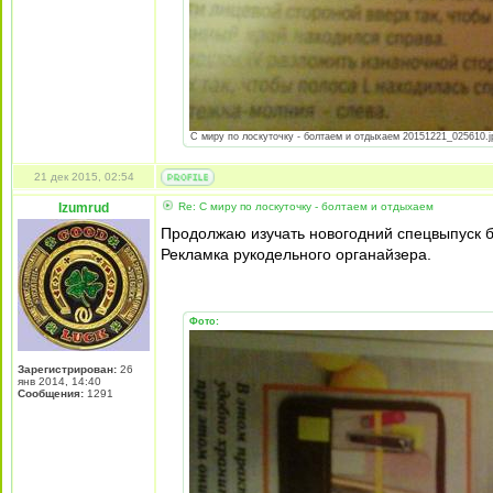
С миру по лоскуточку - болтаем и отдыхаем 20151221_025610.jpg
21 дек 2015, 02:54
Izumrud
Re: С миру по лоскуточку - болтаем и отдыхаем
Продолжаю изучать новогодний спецвыпуск бу
Рекламка рукодельного органайзера.
Фото:
Зарегистрирован:
26
янв 2014, 14:40
Сообщения:
1291