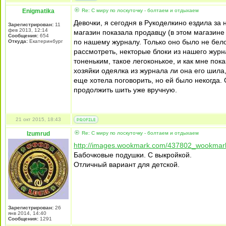
Enigmatika
Re: С миру по лоскуточку - болтаем и отдыхаем
Девочки, я сегодня в Рукоделкино ездила за
Зарегистрирован:
11
фев 2013, 12:14
магазин показала продавцу (в этом магазине
Сообщения:
654
по нашему журналу. Только оно было не бело
Откуда:
Екатеринбург
рассмотреть, некторые блоки из нашего жур
тоненьким, такое легоконькое, и как мне пок
хозяйки одеялка из журнала ли она его шила,
еще хотела поговорить, но ей было некогда.
продолжить шить уже вручную.
21 окт 2015, 18:43
Izumrud
Re: С миру по лоскуточку - болтаем и отдыхаем
http://images.wookmark.com/437802_wookmark
Бабочковые подушки. С выкройкой.
Отличный вариант для детской.
Зарегистрирован:
26
янв 2014, 14:40
Сообщения:
1291