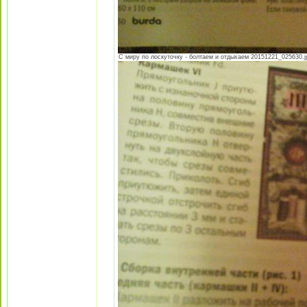
С миру по лоскуточку - болтаем и отдыхаем 20151221_025630.jpg