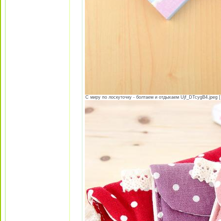
С миру по лоскуточку - болтаем и отдыхаем Ujf_DTcygB4.jpeg [ 