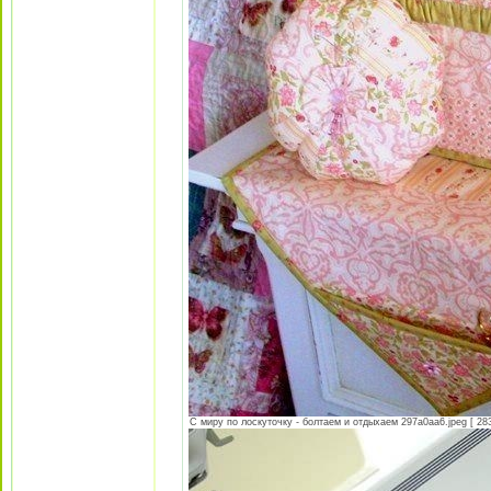
С миру по лоскуточку - болтаем и отдыхаем 297a0aa6.jpeg [ 283