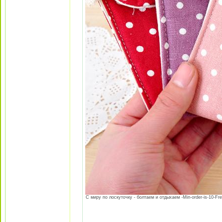
С миру по лоскуточку - болтаем и отдыхаем -Min-order-is-10-Fresh-