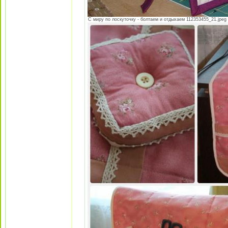
С миру по лоскуточку - болтаем и отдыхаем 112353455_21.jpeg [