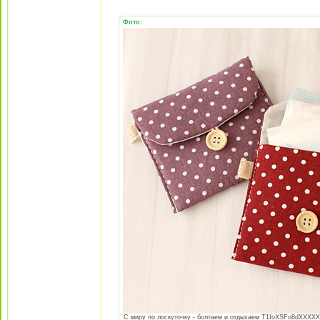
Фото:
С миру по лоскуточку - болтаем и отдыхаем T1IoXSFo8dXXXXXXXX