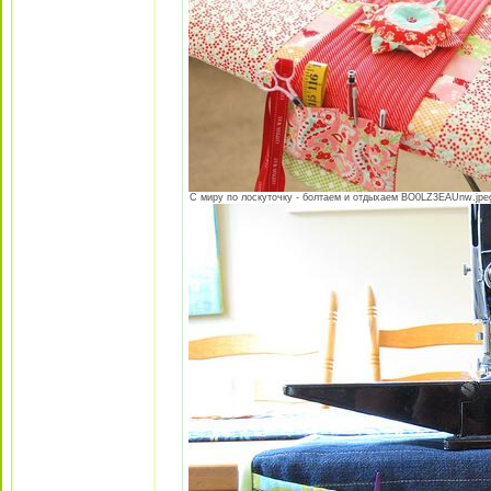
С миру по лоскуточку - болтаем и отдыхаем BO0LZ3EAUnw.jpeg 