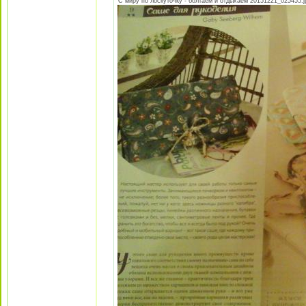
С миру по лоскуточку - болтаем и отдыхаем 20151221_025455.jpg