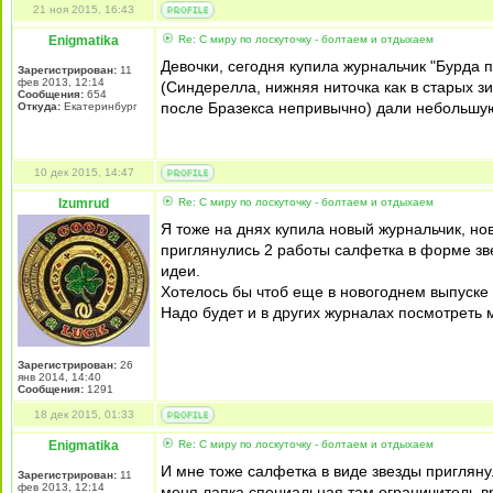
21 ноя 2015, 16:43
Enigmatika
Re: С миру по лоскуточку - болтаем и отдыхаем
Девочки, сегодня купила журнальчик "Бурда 
Зарегистрирован:
11
фев 2013, 12:14
(Синдерелла, нижняя ниточка как в старых з
Сообщения:
654
после Бразекса непривычно) дали небольшую
Откуда:
Екатеринбург
10 дек 2015, 14:47
Izumrud
Re: С миру по лоскуточку - болтаем и отдыхаем
Я тоже на днях купила новый журнальчик, но
приглянулись 2 работы салфетка в форме з
идеи.
Хотелось бы чтоб еще в новогоднем выпуске 
Надо будет и в других журналах посмотреть 
Зарегистрирован:
26
янв 2014, 14:40
Сообщения:
1291
18 дек 2015, 01:33
Enigmatika
Re: С миру по лоскуточку - болтаем и отдыхаем
И мне тоже салфетка в виде звезды пригляну
Зарегистрирован:
11
фев 2013, 12:14
меня лапка специальная там ограничитель в