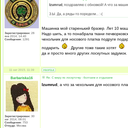
Izumrud
, поздравляю с обновкой! А что за маши
З.Ы. Да, а ряды-то поредели... :-(
Машинка мой старенький бразер. Лет 10 маши
Зарегистрирован:
26
Надо шить, а то понабрала ткани печворковс
янв 2014, 14:40
чехольчик для носового платка подруге пода
Сообщения:
1291
подарить
. Другие тоже такие хотят
да и просто много других лоскутных задумок.
11 окт 2015, 11:39
Barbariska16
Re: С миру по лоскуточку - болтаем и отдыхаем
Izumrud
, а что за чехольчик для носового п
Зарегистрирован:
30
авг 2014, 08:01
Сообщения:
753
Откуда:
Москва