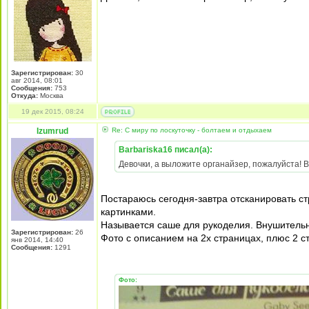
Зарегистрирован:
30
авг 2014, 08:01
Сообщения:
753
Откуда:
Москва
19 дек 2015, 08:24
Izumrud
Re: С миру по лоскуточку - болтаем и отдыхаем
Barbariska16 писал(а):
Девочки, а выложите органайзер, пожалуйста! В
Постараюсь сегодня-завтра отсканировать ст
картинками.
Называется саше для рукоделия. Внушительн
Зарегистрирован:
26
Фото с описанием на 2х страницах, плюс 2 с
янв 2014, 14:40
Сообщения:
1291
Фото: