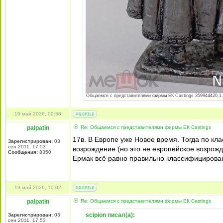
Общаемся с представителями фирмы EК Castings 359944420.1.jp
19 май 2026, 09:58
palpatin
Re: Общаемся с представителями фирмы EК Castings
17в. В Европе уже Новое время. Тогда по кл
Зарегистрирован:
03
сен 2011, 17:53
возрождение (но это не европейское возрожде
Сообщения:
8350
Ермак всё равно правильно классифицирова
19 май 2026, 10:02
palpatin
Re: Общаемся с представителями фирмы EК Castings
scipion писал(а):
Зарегистрирован:
03
сен 2011, 17:53