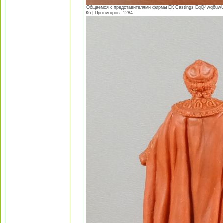
Общаемся с представителями фирмы EК Castings EqQ4wq6
Кб | Просмотров: 1284 ]