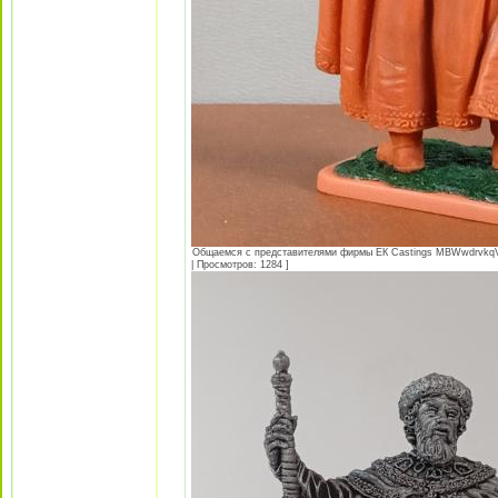
Общаемся с представителями фирмы EК Castings MBWwdrvk
| Просмотров: 1284 ]