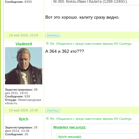
М-365. Князь Иван I Калита (1288-1340гг.).
Сообщения:
8350
Вот это хорошо. калиту сразу видно.
19 май 2026, 10:03
VladimirII
Re: Общаемся с представителями фирмы EК Castings
А 364 и 362 кто???
Зарегистрирован:
08
дек 2011, 19:01
Сообщения:
938
Откуда:
Нижегородская
область
19 май 2026, 10:30
Ilyich
Re: Общаемся с представителями фирмы EК Castings
Modelist писал(а):
Зарегистрирован:
26
фев 2024, 13:36
Сообщения:
26
Ilyich писал(а):