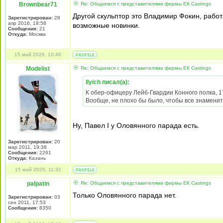
Brownbear71
Re: Общаемся с представителями фирмы EК Castings
Другой скульптор это Владимир Фокин, работ
Зарегистрирован:
28
апр 2016, 18:58
возможные новинки.
Сообщения:
21
Откуда:
Москва
15 май 2026, 10:46
Modelist
Re: Общаемся с представителями фирмы EК Castings
Ilyich писал(а):
К обер-офицеру Лейб-Гвардии Конного полка, 17
Вообще, не плохо бы было, чтобы все знаменит
Ну, Павел I у Оловянного парада есть.
Зарегистрирован:
20
мар 2011, 19:38
Сообщения:
2261
Откуда:
Казань
15 май 2026, 11:32
palpatin
Re: Общаемся с представителями фирмы EК Castings
Только Оловянного парада нет.
Зарегистрирован:
03
сен 2011, 17:53
Сообщения:
8350