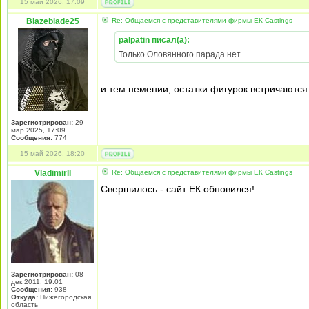
15 май 2026, 17:09
Blazeblade25
Re: Общаемся с представителями фирмы EК Castings
palpatin писал(а):
Только Оловянного парада нет.
и тем немении, остатки фигурок встричаются 
Зарегистрирован:
29
мар 2025, 17:09
Сообщения:
774
15 май 2026, 18:20
VladimirII
Re: Общаемся с представителями фирмы EК Castings
Свершилось - сайт ЕК обновился!
Зарегистрирован:
08
дек 2011, 19:01
Сообщения:
938
Откуда:
Нижегородская
область