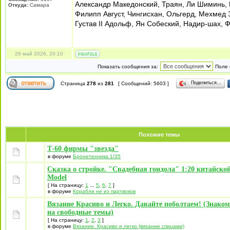
Александр Македонский, Траян, Ли Шиминь, 
Откуда:
Самара
Филипп Август, Чингисхан, Ольгерд, Мехмед 
Густав II Адольф, Ян Собеский, Надир-шах, 
26 май 2026, 20:10
Показать сообщения за:
Поле 
Поделиться…
Страница
278
из
281
[ Сообщений: 5603 ]
Похожие темы
Т-60 фирмы "звезда"
в форуме
Бронетехника 1/35
Сказка о стройке. "Свадебная гондола" 1:20 китайско
Model
[ На страницу:
1
...
5
,
6
,
7
]
в форуме
Корабли не из партвоков
Вязание Красиво и Легко. Давайте поболтаем! (Знако
на свободные темы)
[ На страницу:
1
,
2
,
3
]
в форуме
Вязание. Красиво и легко (вязание спицами)