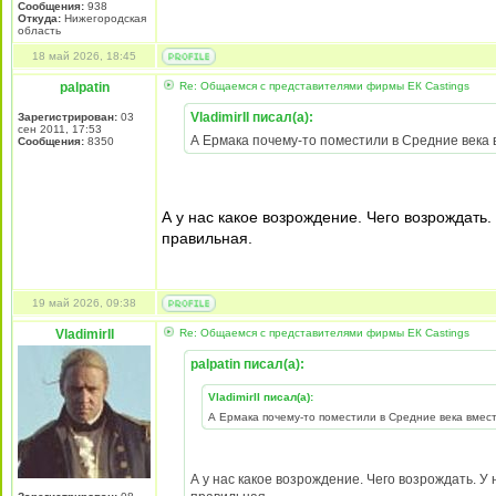
Сообщения:
938
Откуда:
Нижегородская
область
18 май 2026, 18:45
palpatin
Re: Общаемся с представителями фирмы EК Castings
VladimirII писал(а):
Зарегистрирован:
03
сен 2011, 17:53
А Ермака почему-то поместили в Средние века
Сообщения:
8350
А у нас какое возрождение. Чего возрождать.
правильная.
19 май 2026, 09:38
VladimirII
Re: Общаемся с представителями фирмы EК Castings
palpatin писал(а):
VladimirII писал(а):
А Ермака почему-то поместили в Средние века вмес
А у нас какое возрождение. Чего возрождать. У 