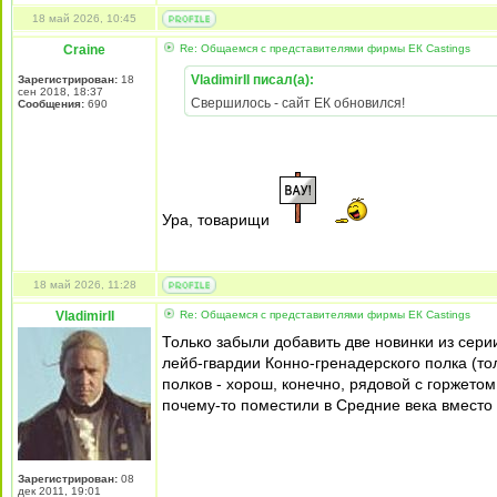
18 май 2026, 10:45
Craine
Re: Общаемся с представителями фирмы EК Castings
VladimirII писал(а):
Зарегистрирован:
18
сен 2018, 18:37
Свершилось - сайт ЕК обновился!
Сообщения:
690
Ура, товарищи
18 май 2026, 11:28
VladimirII
Re: Общаемся с представителями фирмы EК Castings
Только забыли добавить две новинки из сери
лейб-гвардии Конно-гренадерского полка (т
полков - хорош, конечно, рядовой с горжето
почему-то поместили в Средние века вместо
Зарегистрирован:
08
дек 2011, 19:01