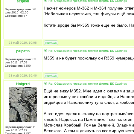
scipion
Re: Общаемся с представителями фирмы EК Castings
Насчёт номеров М-362 и М-364 получен отве
Зарегистрирован:
20
фев 2016, 02:00
"Небольшая неувязочка, эти фигуры ещё пока
Сообщения:
67
Кстати,вроде бы М-359 тоже ещё не было. На
23 май 2026, 10:08
palpatin
Re: Общаемся с представителями фирмы EК Castings
M359 и не будет поскольку он R359 нумераци
Зарегистрирован:
03
сен 2011, 17:53
Сообщения:
8350
23 май 2026, 16:46
Holgerd
Re: Общаемся с представителями фирмы EК Castings
Ещё не вижу M352. Мне идея с князьями заш
интересные у них ковбои и индейцы и Наполе
индейцев и Наполеонику тупо слил, а ковбоев
А вот идея сделать ставку на портретные/пс
князей. Надеюсь на Памятнике Тысячелетия Р
Мстислав Храбрый, Роман Великий, Владими
Зарегистрирован:
11
Великого. А там и двинуть во всемирную исто
сен 2011, 07:27
Сообщения:
3157