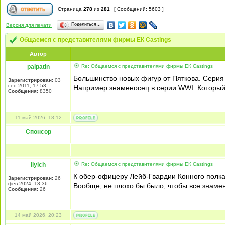
Страница
278
из
281
[ Сообщений: 5603 ]
Поделиться…
Версия для печати
Общаемся с представителями фирмы EК Castings
Автор
palpatin
Re: Общаемся с представителями фирмы EК Castings
Большинство новых фигур от Пяткова. Серия 
Зарегистрирован:
03
сен 2011, 17:53
Например знаменосец в серии WWI. Который
Сообщения:
8350
11 май 2026, 18:12
Спонсор
Ilyich
Re: Общаемся с представителями фирмы EК Castings
К обер-офицеру Лейб-Гвардии Конного полка,
Зарегистрирован:
26
фев 2024, 13:36
Вообще, не плохо бы было, чтобы все знамен
Сообщения:
26
14 май 2026, 20:23