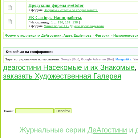
Продукция фирмы svettofor
в форуме
Вопросы и ответы по сборке макета
EК Castings. Наши работы.
[ На страницу:
1
...
136
,
137
,
138
]
в форуме
Миниатюры НВ - Другие производители
Форум о коллекциях ДеАгостини, Ашет, Eaglemoss
»
Фигурки
»
Наполеоновс
Кто сейчас на конференции
Зарегистрированные пользователи:
Google [Bot]
,
Google Adsense [Bot]
,
Margaritka
,
Ya
деагостини Насекомые и их Знакомые
заказать Художественная Галерея
Найти:
Журнальные серии
ДеАгостини
и 