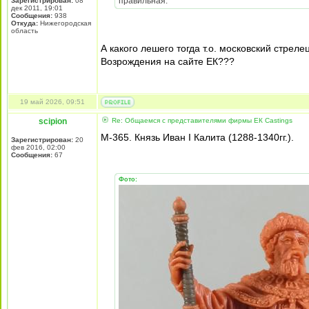
правильная.
Зарегистрирован:
08
дек 2011, 19:01
Сообщения:
938
Откуда:
Нижегородская
область
А какого лешего тогда т.о. московский стрел
Возрождения на сайте ЕК???
19 май 2026, 09:51
scipion
Re: Общаемся с представителями фирмы EК Castings
М-365. Князь Иван I Калита (1288-1340гг.).
Зарегистрирован:
20
фев 2016, 02:00
Сообщения:
67
Фото: