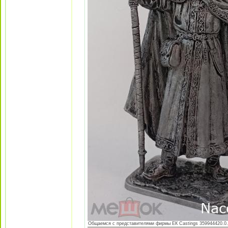
Общаемся с представителями фирмы EК Castings 359944420.0.jp