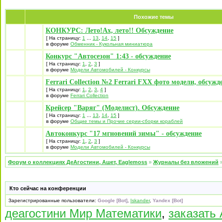
Похожие темы
КОНКУРС: Лето!Ах, лето!! Обсуждение
[ На страницу:
1
...
13
,
14
,
15
]
в форуме
Обменник - Кукольная миниатюра
Конкурс "Автосезон" 1:43 - обсуждение
[ На страницу:
1
,
2
,
3
]
в форуме
Модели Автомобилей - Конкурсы
Ferrari Collection №2 Ferrari FXX фото модели, обсужд
[ На страницу:
1
,
2
,
3
,
4
]
в форуме
Ferrari Collection
Крейсер "Варяг" (Моделист). Обсуждение
[ На страницу:
1
...
13
,
14
,
15
]
в форуме
Общие темы и Прочие серии-сборки кораблей
Автоконкурс "17 мгновений зимы" - обсуждение
[ На страницу:
1
,
2
,
3
]
в форуме
Модели Автомобилей - Конкурсы
Форум о коллекциях ДеАгостини, Ашет, Eaglemoss
»
Журналы без вложений
Кто сейчас на конференции
Зарегистрированные пользователи:
Google [Bot]
,
Iskander
,
Yandex [Bot]
деагостини Мир Математики
,
заказать