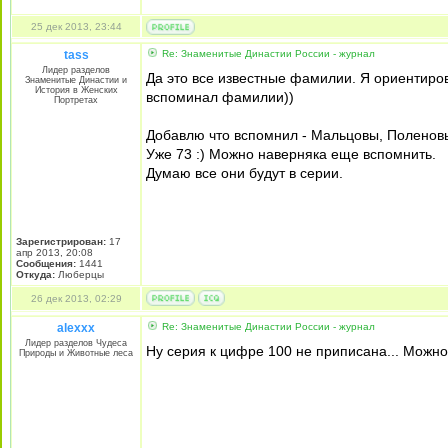
25 дек 2013, 23:44
tass
Re: Знаменитые Династии России - журнал
Лидер разделов
Да это все известные фамилии. Я ориентиров
Знаменитые Династии и
История в Женских
вспоминал фамилии))
Портретах
Добавлю что вспомнил - Мальцовы, Поленовы
Уже 73 :) Можно наверняка еще вспомнить.
Думаю все они будут в серии.
Зарегистрирован:
17
апр 2013, 20:08
Сообщения:
1441
Откуда:
Люберцы
26 дек 2013, 02:29
alexxx
Re: Знаменитые Династии России - журнал
Лидер разделов Чудеса
Ну серия к цифре 100 не приписана... Можно 
Природы и Животные леса