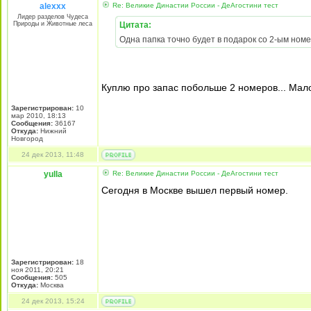
alexxx
Re: Великие Династии России - ДеАгостини тест
Лидер разделов Чудеса
Природы и Животные леса
Цитата:
Одна папка точно будет в подарок со 2-ым ном
Куплю про запас побольше 2 номеров... Мало
Зарегистрирован:
10
мар 2010, 18:13
Сообщения:
36167
Откуда:
Нижний
Новгород
24 дек 2013, 11:48
yulla
Re: Великие Династии России - ДеАгостини тест
Сегодня в Москве вышел первый номер.
Зарегистрирован:
18
ноя 2011, 20:21
Сообщения:
505
Откуда:
Москва
24 дек 2013, 15:24