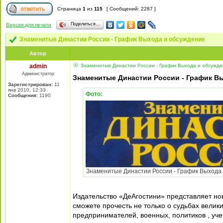
Страница
1
из
115
[ Сообщений: 2287 ]
Поделиться…
Версия для печати
Знаменитые Династии России - График Выхода и обсуждение
Автор
admin
Знаменитые Династии России - График Выхода и обсужд
Администратор
Знаменитые Династии России - График В
Зарегистрирован:
11
янв 2010, 12:33
Фото:
Сообщения:
1190
Знаменитые Династии России - График Выхода и 
Издательство «ДеАгостини» представляет н
сможете прочесть не только о судьбах велики
предпринимателей, военных, политиков , уче