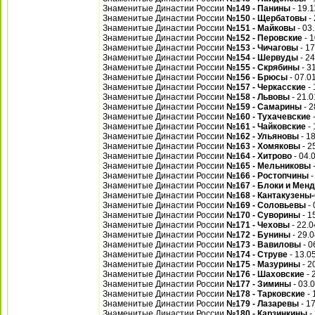
Знаменитые Династии России
№149 - Панины
- 19.
Знаменитые Династии России
№150 - Щербатовы
- 
Знаменитые Династии России
№151 - Майковы
- 03
Знаменитые Династии России
№152 - Перовские
- 1
Знаменитые Династии России
№153 - Чичаговы
- 17
Знаменитые Династии России
№154 - Шервуды
- 24
Знаменитые Династии России
№155 - Скрябины
- 3
Знаменитые Династии России
№156 - Брюсы
- 07.0
Знаменитые Династии России
№157 - Черкасские
- 
Знаменитые Династии России
№158 - Львовы
- 21.0
Знаменитые Династии России
№159 - Самарины
- 
Знаменитые Династии России
№160 - Тухачевские
-
Знаменитые Династии России
№161 - Чайковские
- 
Знаменитые Династии России
№162 - Ульяновы
- 1
Знаменитые Династии России
№163 - Хомяковы
- 2
Знаменитые Династии России
№164 - Хитрово
- 04.
Знаменитые Династии России
№165 - Мельниковы
-
Знаменитые Династии России
№166 - Ростопчины
-
Знаменитые Династии России
№167 - Блоки и Мен
Знаменитые Династии России
№168 - Кантакузены
Знаменитые Династии России
№169 - Соловьевы
- 
Знаменитые Династии России
№170 - Суворины
- 1
Знаменитые Династии России
№171 - Чеховы
- 22.0
Знаменитые Династии России
№172 - Бунины
- 29.
Знаменитые Династии России
№173 - Вавиловы
- 0
Знаменитые Династии России
№174 - Струве
- 13.0
Знаменитые Династии России
№175 - Мазурины
- 2
Знаменитые Династии России
№176 - Шаховские
- 
Знаменитые Династии России
№177 - Зимины
- 03.
Знаменитые Династии России
№178 - Тарковские
- 
Знаменитые Династии России
№179 - Лазаревы
- 1
Знаменитые Династии России
№180 - Карзинкины
-