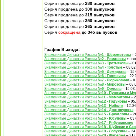
Серия продлена до
280 выпусков
Серия продлена до
300 выпусков
Серия продлена до
315 выпусков
Серия продлена до
350 выпусков
Серия продлена до
365 выпусков
Серия
сокращена
до
345 выпусков
График Выхода:
Знаменитые Династии России
№1 - Шереметевы
– 
Знаменитые Династии России
№2 - Романовы
+ пап
Знаменитые Династии России
№3 - Третьяковы
– 01
Знаменитые Династии России
№4 - Толстые
– 08.02
Знаменитые Династии России
№5 - Демидовы
– 15.
Знаменитые Династии России
№6 - Голицыны
– 22.
Знаменитые Династии России
№7 - Рюриковичи
– 0
Знаменитые Династии России
№8 - Морозовы
– 08.
Знаменитые Династии России
№9 - Орловы
– 15.03
Знаменитые Династии России
№10 - Пушкины и М
Знаменитые Династии России
№11 - Мамонтовы
– 2
Знаменитые Династии России
№12 - Годуновы
– 05
Знаменитые Династии России
№13 - Нобели
– 12.04
Знаменитые Династии России
№14 - Долгоруковы
–
Знаменитые Династии России
№15 - Брюлловы
– 2
Знаменитые Династии России
№16 - Юсуповы
– 03.
Знаменитые Династии России
№17 - Рябушинские
–
Знаменитые Династии России
№18 - Шуйские и Ск
Знаменитые Династии России
№19 - Лопухины
– 24
Знаменитые Династии России
№20 - Фаберже
– 31.