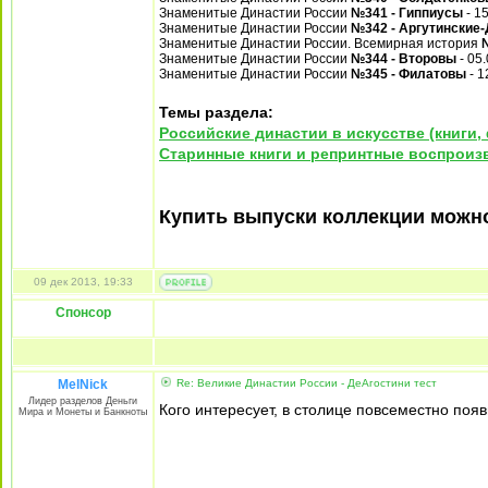
Знаменитые Династии России
№341 - Гиппиусы
- 1
Знаменитые Династии России
№342 - Аргутинские
Знаменитые Династии России. Всемирная история
Знаменитые Династии России
№344 - Второвы
- 05
Знаменитые Династии России
№345 - Филатовы
- 1
Темы раздела:
Российские династии в искусстве (книги
Старинные книги и репринтные воспроиз
Купить выпуски коллекции мож
09 дек 2013, 19:33
Спонсор
MelNick
Re: Великие Династии России - ДеАгостини тест
Лидер разделов Деньги
Кого интересует, в столице повсеместно поя
Мира и Монеты и Банкноты