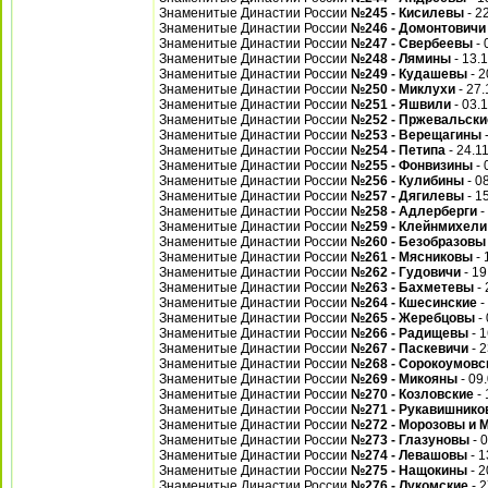
Знаменитые Династии России
№245 - Кисилевы
- 2
Знаменитые Династии России
№246 - Домонтовичи
Знаменитые Династии России
№247 - Свербеевы
- 
Знаменитые Династии России
№248 - Лямины
- 13.
Знаменитые Династии России
№249 - Кудашевы
- 2
Знаменитые Династии России
№250 - Миклухи
- 27.
Знаменитые Династии России
№251 - Яшвили
- 03.
Знаменитые Династии России
№252 - Пржевальски
Знаменитые Династии России
№253 - Верещагины
-
Знаменитые Династии России
№254 - Петипа
- 24.1
Знаменитые Династии России
№255 - Фонвизины
- 
Знаменитые Династии России
№256 - Кулибины
- 0
Знаменитые Династии России
№257 - Дягилевы
- 1
Знаменитые Династии России
№258 - Адлерберги
-
Знаменитые Династии России
№259 - Клейнмихели
Знаменитые Династии России
№260 - Безобразовы
Знаменитые Династии России
№261 - Мясниковы
- 
Знаменитые Династии России
№262 - Гудовичи
- 19
Знаменитые Династии России
№263 - Бахметевы
- 
Знаменитые Династии России
№264 - Кшесинские
-
Знаменитые Династии России
№265 - Жеребцовы
- 
Знаменитые Династии России
№266 - Радищевы
- 1
Знаменитые Династии России
№267 - Паскевичи
- 2
Знаменитые Династии России
№268 - Сорокоумовс
Знаменитые Династии России
№269 - Микояны
- 09
Знаменитые Династии России
№270 - Козловские
- 
Знаменитые Династии России
№271 - Рукавишнико
Знаменитые Династии России
№272 - Морозовы и 
Знаменитые Династии России
№273 - Глазуновы
- 
Знаменитые Династии России
№274 - Левашовы
- 1
Знаменитые Династии России
№275 - Нащокины
- 2
Знаменитые Династии России
№276 - Лукомские
- 2