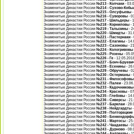
Знаменитые Династии России
№213 - Колчаки
- 03.
Знаменитые Династии России
№214 - Сухово-Кобы
Знаменитые Династии России
№215 - Олсуфьевы
-
Знаменитые Династии России
№216 - Суворовы
- 0
Знаменитые Династии России
№217 - Шильдеры
- 
Знаменитые Династии России
№218 - Корниловы
- 
Знаменитые Династии России
№219 - Талызины
- 2
Знаменитые Династии России
№220 - Шмидты
- 31.
Знаменитые Династии России
№221 - Пастернаки
- 
Знаменитые Династии России
№222 - Елагины
- 14.
Знаменитые Династии России
№223 - Сазоновы
- 2
Знаменитые Династии России
№224 - Кологривовы
Знаменитые Династии России
№225 - Розены
- 05.0
Знаменитые Династии России
№226 - Ге
- 12.05.201
Знаменитые Династии России
№227 - Бонч-Бруеви
Знаменитые Династии России
№228 - Есенины
- 26
Знаменитые Династии России
№229 - Обручевы
- 0
Знаменитые Династии России
№230 - Остерманы
- 
Знаменитые Династии России
№231 - Философовы
Знаменитые Династии России
№232 - Палеи
- 23.06
Знаменитые Династии России
№233 - Кадочников
Знаменитые Династии России
№234 - Красновы
- 0
Знаменитые Династии России
№235 - Глебовы
- 14.
Знаменитые Династии России
№236 - Сиверсы
- 21
Знаменитые Династии России
№237 - Барклаи
- 28.
Знаменитые Династии России
№238 - Нейдгардты
-
Знаменитые Династии России
№239 - Полторацкие
Знаменитые Династии России
№240 - Бенкендорф
Знаменитые Династии России
№241 - Мартосы
- 25
Знаменитые Династии России
№242 - Чаадаевы
- 0
Знаменитые Династии России
№243 - Дурново
- 08.
Знаменитые Династии России
№244 - Андреевы
- 1