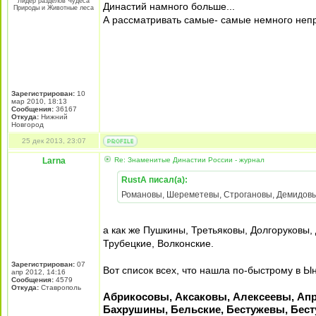
Лидер разделов Чудеса
Династий намного больше...
Природы и Животные леса
А рассматривать самые- самые немного непр
Зарегистрирован:
10
мар 2010, 18:13
Сообщения:
36167
Откуда:
Нижний
Новгород
25 дек 2013, 23:07
Larna
Re: Знаменитые Династии России - журнал
RustA писал(а):
Романовы, Шереметевы, Строгановы, Демидовы, 
а как же Пушкины, Третьяковы, Долгоруковы,
Трубецкие, Волконские.
Зарегистрирован:
07
Вот список всех, что нашла по-быстрому в Ы
апр 2012, 14:16
Сообщения:
4579
Откуда:
Ставрополь
Абрикосовы, Аксаковы, Алексеевы, Апр
Бахрушины, Бельские, Бестужевы, Бес