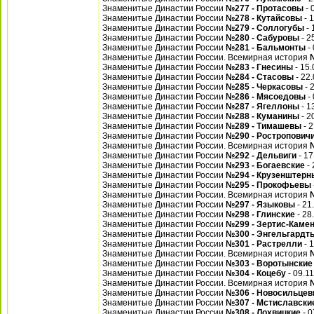
Знаменитые Династии России
№277 - Протасовы
- 
Знаменитые Династии России
№278 - Кутайсовы
- 
Знаменитые Династии России
№279 - Соллогубы
- 
Знаменитые Династии России
№280 - Сабуровы
- 2
Знаменитые Династии России
№281 - Бальмонты
- 
Знаменитые Династии России. Всемирная история
Знаменитые Династии России
№283 - Гнесины
- 15.
Знаменитые Династии России
№284 - Стасовы
- 22
Знаменитые Династии России
№285 - Черкасовы
- 
Знаменитые Династии России
№286 - Мясоедовы
- 
Знаменитые Династии России
№287 - Ягеллоны
- 1
Знаменитые Династии России
№288 - Куманины
- 2
Знаменитые Династии России
№289 - Тимашевы
- 2
Знаменитые Династии России
№290 - Ростропович
Знаменитые Династии России. Всемирная история
Знаменитые Династии России
№292 - Дельвиги
- 17
Знаменитые Династии России
№293 - Богаевские
- 
Знаменитые Династии России
№294 - Крузенштерн
Знаменитые Династии России
№295 - Прокофьевы
Знаменитые Династии России. Всемирная история
Знаменитые Династии России
№297 - Языковы
- 21
Знаменитые Династии России
№298 - Глинские
- 28
Знаменитые Династии России
№299 - Зертис-Каме
Знаменитые Династии России
№300 - Энгельгардт
Знаменитые Династии России
№301 - Растрелли
- 
Знаменитые Династии России. Всемирная история
Знаменитые Династии России
№303 - Воротынские
Знаменитые Династии России
№304 - Коцебу
- 09.1
Знаменитые Династии России. Всемирная история
Знаменитые Династии России
№306 - Новосильце
Знаменитые Династии России
№307 - Мстиславски
Знаменитые Династии России
№308 - Лохвицкие
- 0