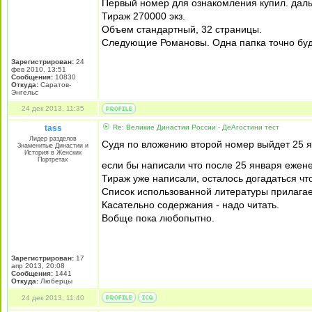
Первый номер для ознакомления купил. дал
Тираж 270000 экз.
Объем стандартный, 32 страницы.
Следующие Романовы. Одна папка точно буд
Зарегистрирован:
24
фев 2010, 13:51
Сообщения:
10830
Откуда:
Саратов-
Энгельс
24 дек 2013, 11:35
tass
Re: Великие Династии России - ДеАгостини тест
Лидер разделов
Судя по вложению второй номер выйдет 25 я
Знаменитые Династии и
История в Женских
Портретах
если бы написали что после 25 января еже
Тираж уже написали, осталось догадаться что
Список использованной литературы прилагае
Касательно содержания - надо читать.
Вобще пока любопытно.
Зарегистрирован:
17
апр 2013, 20:08
Сообщения:
1441
Откуда:
Люберцы
24 дек 2013, 11:40