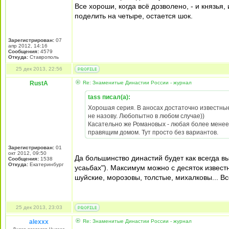
Все хороши, когда всё дозволено, - и князь
поделить на четыре, остается шок.
Зарегистрирован:
07
апр 2012, 14:16
Сообщения:
4579
Откуда:
Ставрополь
25 дек 2013, 22:56
RustA
Re: Знаменитые Династии России - журнал
tass писал(а):
Хорошая серия. В аносах достаточно известные
не назову. Любопытно в любом случае))
Касательно же Романовых - любая более менее 
правящим домом. Тут просто без вариантов.
Зарегистрирован:
01
окт 2012, 09:50
Да большинство династий будет как всегда в
Сообщения:
1538
Откуда:
Екатеринбург
усаьбах"). Максимум можно с десяток извес
шуйские, морозовы, толстые, михалковы... Вс
25 дек 2013, 23:03
alexxx
Re: Знаменитые Династии России - журнал