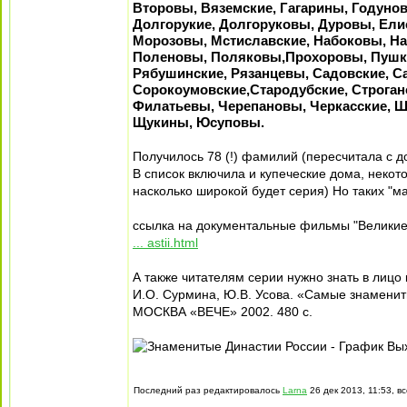
Второвы, Вяземские, Гагарины, Годуно
Долгорукие, Долгоруковы, Дуровы, Ел
Морозовы, Мстиславские, Набоковы, Н
Поленовы, Поляковы,Прохоровы, Пушки
Рябушинские, Рязанцевы, Садовские, 
Сорокоумовские,Стародубские, Строган
Филатьевы, Черепановы, Черкасские, 
Щукины, Юсуповы.
Получилось 78 (!) фамилий (пересчитала с 
В список включила и купеческие дома, некот
насколько широкой будет серия) Но таких "м
ссылка на документальные фильмы "Великие
... astii.html
А также читателям серии нужно знать в лицо 
И.О. Сурмина, Ю.В. Усова. «Самые знамени
МОСКВА «ВЕЧЕ» 2002. 480 с.
Последний раз редактировалось
Larna
26 дек 2013, 11:53, в