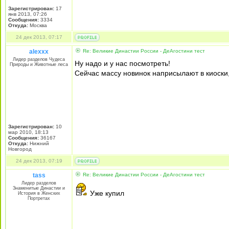
Зарегистрирован:
17
янв 2013, 07:26
Сообщения:
3334
Откуда:
Москва
24 дек 2013, 07:17
alexxx
Re: Великие Династии России - ДеАгостини тест
Лидер разделов Чудеса
Ну надо и у нас посмотреть!
Природы и Животные леса
Сейчас массу новинок наприсылают в киоски, 
Зарегистрирован:
10
мар 2010, 18:13
Сообщения:
36167
Откуда:
Нижний
Новгород
24 дек 2013, 07:19
tass
Re: Великие Династии России - ДеАгостини тест
Лидер разделов
Знаменитые Династии и
Уже купил
История в Женских
Портретах