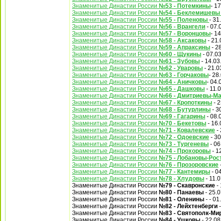
Знаменитые Династии России
№53 - Потемкины
- 1
Знаменитые Династии России
№54 - Беклемишев
Знаменитые Династии России
№55 - Поленовы
- 31
Знаменитые Династии России
№56 - Врангели
- 07.
Знаменитые Династии России
№57 - Воронцовы
- 1
Знаменитые Династии России
№58 - Аксаковы
- 21.
Знаменитые Династии России
№59 - Апраксины
- 2
Знаменитые Династии России
№60 - Щукины
- 07.0
Знаменитые Династии России
№61 - Зубовы
- 14.03
Знаменитые Династии России
№62 - Уваровы
- 21.0
Знаменитые Династии России
№63 - Горчаковы
- 28
Знаменитые Династии России
№64 - Аничковы
- 04.
Знаменитые Династии России
№65 - Дашковы
- 11.
Знаменитые Династии России
№66 - Дмитриевы-М
Знаменитые Династии России
№67 - Кропоткины
- 2
Знаменитые Династии России
№68 - Бутурлины
- 3
Знаменитые Династии России
№69 - Гагарины
- 08.
Знаменитые Династии России
№70 - Бекетовы
- 16.
Знаменитые Династии России
№71 - Ковалевские
- 
Знаменитые Династии России
№72 - Одоевские
- 30
Знаменитые Династии России
№73 - Тургеневы
- 06
Знаменитые Династии России
№74 - Прохоровы
- 1
Знаменитые Династии России
№75 - Лобановы-Рос
Знаменитые Династии России
№76 - Прозоровские
Знаменитые Династии России
№77 - Кантемиры
- 0
Знаменитые Династии России
№78 - Хлудовы
- 11.
Знаменитые Династии России
№79 - Скавронские
- 
Знаменитые Династии России
№80 - Панаевы
- 25.
Знаменитые Династии России
№81 - Оленины
- - 01
Знаменитые Династии России
№82 - Лейхтенберги
-
Знаменитые Династии России
№83 - Святополк-Ми
Знаменитые Династии России
№84 - Ушковы
- 22.08