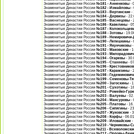
Знаменитые Династии России
№181 - Анненковы
- 
Знаменитые Династии России
№182 - Измайловы
- 
Знаменитые Династии России
№183 - Вертинские
- 
Знаменитые Династии России
№184 - Дервизы
- 22
Знаменитые Династии России
№185 - Васнецовы
-
Знаменитые Династии России
№186 - Кавелины
- 0
Знаменитые Династии России
№187 - Колокольцев
Знаменитые Династии России
№188 - Зотовы
- 19.0
Знаменитые Династии России
№189 - Немировичи-
Знаменитые Династии России
№190 - Лепешкины
- 
Знаменитые Династии России
№191 - Якунчиковы
-
Знаменитые Династии России
№192 - Маковские
- 1
Знаменитые Династии России
№193 - Милорадович
Знаменитые Династии России
№194 - Огаревы
- 30.
Знаменитые Династии России
№195 - Стахеевы
- 0
Знаменитые Династии России
№196 - Крестовнико
Знаменитые Династии России
№197 - Карамзины
- 
Знаменитые Династии России
№198 - Гедеминович
Знаменитые Династии России
№199 - Семеновы-Тя
Знаменитые Династии России
№200 - Загоскины
- 1
Знаменитые Династии России
№201 - Сухотины
- 1
Знаменитые Династии России
№202 - Ромейко-Гур
Знаменитые Династии России
№203 - Валуевы
- 02
Знаменитые Династии России
№204 - Мансуровы
- 
Знаменитые Династии России
№205 - Платовы
- 16
Знаменитые Династии России
№206 - Сипягины
- 2
Знаменитые Династии России
№207 - Жуковские
- 
Знаменитые Династии России
№208 - Корфы
- 06.0
Знаменитые Династии России
№209 - Иловайские
-
Знаменитые Династии России
№210 - Черниковы-
Знаменитые Династии России
№211 - Всеволожск
Знаменитые Династии России
№212 - Орловы-Ден