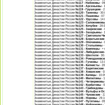
Знаменитые Династии России
№117 - Набоковы
- 0
Знаменитые Династии России
№118 - Арсеньевы
- 
Знаменитые Династии России
№119 - Грушецкие
- 2
Знаменитые Династии России
№120 - Танеевы
- 30.
Знаменитые Династии России
№121 - Пашковы
- 07
Знаменитые Династии России
№122 - Урусовы
- 14.
Знаменитые Династии России
№123 - Сапожников
Знаменитые Династии России
№124 - Кочубеи
- 28.
Знаменитые Династии России
№125 - Закревские
- 
Знаменитые Династии России
№126 - Захарьины
- 
Знаменитые Династии России
№127 - Святополк-Ч
Знаменитые Династии России
№128 - Боратынские
Знаменитые Династии России
№129 - Опочинины
- 
Знаменитые Династии России
№130 - Столыпины
-
Знаменитые Династии России
№131 - Книпперы
- +
Знаменитые Династии России
№132 - Либединские
Знаменитые Династии России
№133 - Шехтели
- 30
Знаменитые Династии России
№134 - Ромодановск
Знаменитые Династии России
№135 - Гучковы
- 13.
Знаменитые Династии России
№136 - Капнисты
- 20
Знаменитые Династии России
№137 - Барятинские
Знаменитые Династии России
№138 - Хованские
- 0
Знаменитые Династии России
№139 - Капицы
- 10.0
Знаменитые Династии России
№140 - Милютины
- 
Знаменитые Династии России
№141 - Четвериковы
Знаменитые Династии России
№142 - Курбатовы
- 
Знаменитые Династии России
№143 - Грибоедовы
-
Знаменитые Династии России
№144 - Вульфы и О
Знаменитые Династии России
№145 - Чуковские
- 2
Знаменитые Династии России
№146 - Норовы
- 29.
Знаменитые Династии России
№147 - Путятины
- 0
Знаменитые Династии России
№148 - Найденовы
- 