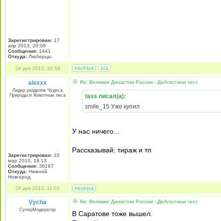
Зарегистрирован:
17
апр 2013, 20:08
Сообщения:
1441
Откуда:
Люберцы
24 дек 2013, 10:58
alexxx
Re: Великие Династии России - ДеАгостини тест
Лидер разделов Чудеса
Природы и Животные леса
tass писал(а):
smile_15 Уже купил
У нас ничего...
Рассказывай: тираж и тп
Зарегистрирован:
10
мар 2010, 18:13
Сообщения:
36167
Откуда:
Нижний
Новгород
24 дек 2013, 11:03
Vycha
Re: Великие Династии России - ДеАгостини тест
СуперМодератор
В Саратове тоже вышел.