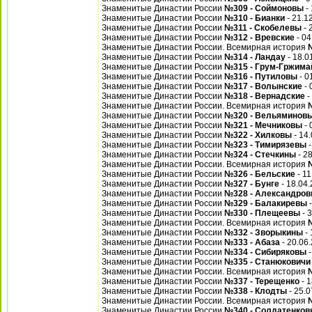
Знаменитые Династии России
№309 - Соймоновы
- 
Знаменитые Династии России
№310 - Бианки
- 21.1
Знаменитые Династии России
№311 - Скобелевы
- 
Знаменитые Династии России
№312 - Вревские
- 04
Знаменитые Династии России. Всемирная история
Знаменитые Династии России
№314 - Ландау
- 18.0
Знаменитые Династии России
№315 - Грум-Гржима
Знаменитые Династии России
№316 - Путиловы
- 0
Знаменитые Династии России
№317 - Волынские
- 
Знаменитые Династии России
№318 - Вернадские
-
Знаменитые Династии России. Всемирная история
Знаменитые Династии России
№320 - Вельяминов
Знаменитые Династии России
№321 - Мечниковы
- 
Знаменитые Династии России
№322 - Хилковы
- 14
Знаменитые Династии России
№323 - Тимирязевы
-
Знаменитые Династии России
№324 - Стечкины
- 2
Знаменитые Династии России. Всемирная история
Знаменитые Династии России
№326 - Бельские
- 11
Знаменитые Династии России
№327 - Бунге
- 18.04
Знаменитые Династии России
№328 - Александро
Знаменитые Династии России
№329 - Балакиревы
-
Знаменитые Династии России
№330 - Плещеевы
- 
Знаменитые Династии России. Всемирная история
Знаменитые Династии России
№332 - Зворыкины
- 
Знаменитые Династии России
№333 - Абаза
- 20.06
Знаменитые Династии России
№334 - Сибиряковы
-
Знаменитые Династии России
№335 - Станюковичи
Знаменитые Династии России. Всемирная история
Знаменитые Династии России
№337 - Терещенко
- 1
Знаменитые Династии России
№338 - Клодты
- 25.0
Знаменитые Династии России. Всемирная история
Знаменитые Династии России
№340 - Солдатенков