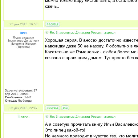
можно только пару листов взять, а остальное
сжечь..
25 дек 2013, 16:58
tass
Re: Знаменитые Династии России - журнал
Лидер разделов
Хорошая серия. В аносах достаточно известн
Знаменитые Династии и
История в Женских
навскидку даже 50 не назову. Любопытно в л
Портретах
Касательно же Романовых - любая более мене
связана с правящим домом. Тут просто без в
Зарегистрирован:
17
апр 2013, 20:08
Сообщения:
1441
Откуда:
Люберцы
25 дек 2013, 22:47
Larna
Re: Знаменитые Династии России - журнал
А я советую прочитать книгу Ильи Василевск
Это пипец какой-то!
Но немного приводит в чувство тех, кто моли