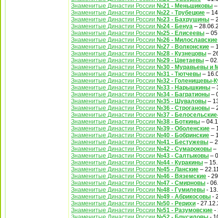
Знаменитые Династии России
№21 - Меньшиковы
–
Знаменитые Династии России
№22 - Трубецкие
– 14
Знаменитые Династии России
№23 - Бахрушины
– 
Знаменитые Династии России
№24 - Бенуа
– 28.06.
Знаменитые Династии России
№25 - Елисеевы
– 05
Знаменитые Династии России
№26 - Милославские
Знаменитые Династии России
№27 - Волконские
– 
Знаменитые Династии России
№28 - Кузнецовы
– 2
Знаменитые Династии России
№29 - Цветаевы
– 02
Знаменитые Династии России
№30 - Муравьевы и
Знаменитые Династии России
№31 - Тютчевы
– 16.
Знаменитые Династии России
№32 - Голенищевы-К
Знаменитые Династии России
№33 - Нарышкины
– 
Знаменитые Династии России
№34 - Багратионы
– 
Знаменитые Династии России
№35 - Шуваловы
– 1
Знаменитые Династии России
№36 - Строгановы
– 
Знаменитые Династии России
№37 - Белосельские
Знаменитые Династии России
№38 - Боткины
– 04.
Знаменитые Династии России
№39 - Оболенские
– 
Знаменитые Династии России
№40 - Бобринские
– 
Знаменитые Династии России
№41 - Бестужевы
– 2
Знаменитые Династии России
№42 - Сумароковы
– 
Знаменитые Династии России
№43 - Салтыковы
– 0
Знаменитые Династии России
№44 - Куракины
– 15.
Знаменитые Династии России
№45 - Ланские
– 22.1
Знаменитые Династии России
№46 - Вяземские
- 29
Знаменитые Династии России
№47 - Смирновы
- 06
Знаменитые Династии России
№48 - Гумилевы
- 13
Знаменитые Династии России
№49 - Абрикосовы
- 
Знаменитые Династии России
№50 - Рерихи
- 27.12
Знаменитые Династии России
№51 - Разумовские
-
Знаменитые Династии России
№52 - Брусиловы
- 1