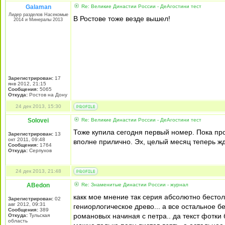
Galaman
Re: Великие Династии России - ДеАгостини тест
Лидер разделов Насекомые
В Ростове тоже везде вышел!
2014 и Минералы 2013
Зарегистрирован:
17
янв 2012, 21:15
Сообщения:
5065
Откуда:
Ростов на Дону
24 дек 2013, 15:30
Solovei
Re: Великие Династии России - ДеАгостини тест
Тоже купила сегодня первый номер. Пока про
Зарегистрирован:
13
окт 2011, 09:48
вполне прилично. Эх, целый месяц теперь жд
Сообщения:
1764
Откуда:
Серпухов
24 дек 2013, 21:48
ABedon
Re: Знаменитые Династии России - журнал
какк мое мнение так серия абсолютно бестол
Зарегистрирован:
02
авг 2012, 09:31
гениорлогическое древо... а все остальное 
Сообщения:
389
романовых начиная с петра.. да текст фотки
Откуда:
Тульская
область