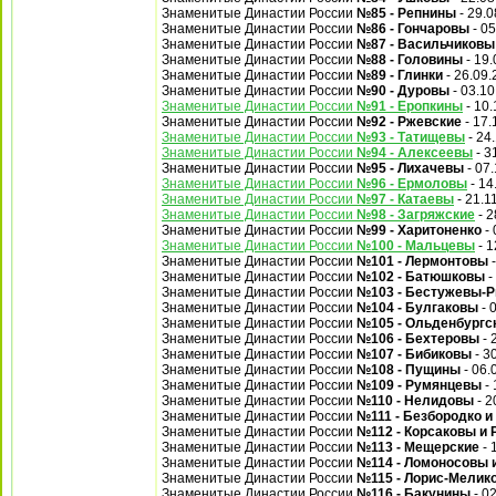
Знаменитые Династии России
№85 - Репнины
- 29.0
Знаменитые Династии России
№86 - Гончаровы
- 05
Знаменитые Династии России
№87 - Васильчиковы
Знаменитые Династии России
№88 - Головины
- 19.
Знаменитые Династии России
№89 - Глинки
- 26.09.
Знаменитые Династии России
№90 - Дуровы
- 03.10
Знаменитые Династии России
№91 - Еропкины
- 10.
Знаменитые Династии России
№92 - Ржевские
- 17.
Знаменитые Династии России
№93 - Татищевы
- 24
Знаменитые Династии России
№94 - Алексеевы
- 3
Знаменитые Династии России
№95 - Лихачевы
- 07
Знаменитые Династии России
№96 - Ермоловы
- 14
Знаменитые Династии России
№97 - Катаевы
- 21.1
Знаменитые Династии России
№98 - Загряжские
- 2
Знаменитые Династии России
№99 - Харитоненко
- 
Знаменитые Династии России
№100 - Мальцевы
- 1
Знаменитые Династии России
№101 - Лермонтовы
-
Знаменитые Династии России
№102 - Батюшковы
-
Знаменитые Династии России
№103 - Бестужевы-
Знаменитые Династии России
№104 - Булгаковы
- 
Знаменитые Династии России
№105 - Ольденбургс
Знаменитые Династии России
№106 - Бехтеровы
- 
Знаменитые Династии России
№107 - Бибиковы
- 3
Знаменитые Династии России
№108 - Пущины
- 06.
Знаменитые Династии России
№109 - Румянцевы
- 
Знаменитые Династии России
№110 - Нелидовы
- 2
Знаменитые Династии России
№111 - Безбородко 
Знаменитые Династии России
№112 - Корсаковы и
Знаменитые Династии России
№113 - Мещерские
- 
Знаменитые Династии России
№114 - Ломоносовы 
Знаменитые Династии России
№115 - Лорис-Мели
Знаменитые Династии России
№116 - Бакунины
- 0