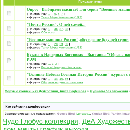
Похожие темы
Опрос "Выбираем масштаб для серии "Военные маши
[ На страницу:
1
...
5
,
6
,
7
]
в форуме
Танки Мира Коллекция (1/72)
"Почта России". О ней самой...
[ На страницу:
1
...
36
,
37
,
38
]
в форуме
Обо всем
"Военные машины России",обсуждение будущей серии
[ На страницу:
1
...
28
,
29
,
30
]
в форуме
Танки Мира Коллекция (1/72)
Куклы в Народных Костюмах – Выставка "Образы на
РЭМ
[ На страницу:
1
,
2
,
3
]
в форуме
Куклы в Народных Костюмах
"Великие Победы Военная История России" журнал с 
[ На страницу:
1
...
44
,
45
,
46
]
в форуме
Сборные модели из пластика
Форум о коллекциях ДеАгостини, Ашет, Eaglemoss
»
Журналы без вложений
Кто сейчас на конференции
Зарегистрированные пользователи:
Google [Bot]
,
Lunoxod1
,
Yandex [Bot]
,
Yandex Image
Чудо Глобус коллекция
,
ДеА Художест
дом мечты график выхода