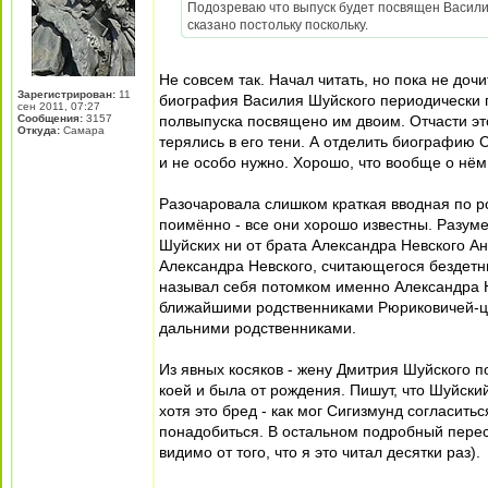
Подозреваю что выпуск будет посвящен Васили
сказано постольку поскольку.
Не совсем так. Начал читать, но пока не до
Зарегистрирован:
11
биография Василия Шуйского периодически п
сен 2011, 07:27
Сообщения:
3157
полвыпуска посвящено им двоим. Отчасти это
Откуда:
Самара
терялись в его тени. А отделить биографию
и не особо нужно. Хорошо, что вообще о нём
Разочаровала слишком краткая вводная по ро
поимённо - все они хорошо известны. Разум
Шуйских ни от брата Александра Невского Ан
Александра Невского, считающегося бездетны
называл себя потомком именно Александра Не
ближайшими родственниками Рюриковичей-ца
дальними родственниками.
Из явных косяков - жену Дмитрия Шуйского п
коей и была от рождения. Пишут, что Шуйск
хотя это бред - как мог Сигизмунд согласить
понадобиться. В остальном подробный перес
видимо от того, что я это читал десятки раз).