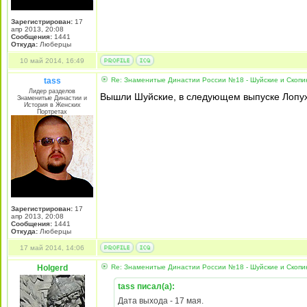
Зарегистрирован:
17
апр 2013, 20:08
Сообщения:
1441
Откуда:
Люберцы
10 май 2014, 16:49
tass
Re: Знаменитые Династии России №18 - Шуйские и Скопи
Лидер разделов
Вышли Шуйские, в следующем выпуске Лопу
Знаменитые Династии и
История в Женских
Портретах
Зарегистрирован:
17
апр 2013, 20:08
Сообщения:
1441
Откуда:
Люберцы
17 май 2014, 14:06
Holgerd
Re: Знаменитые Династии России №18 - Шуйские и Скопи
tass писал(а):
Дата выхода - 17 мая.