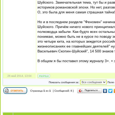
Шуйского. Замечательная тема, тут бы и раз
историков романовской эпохи. Но нет, разго
О, это была для меня самая страшная тайна! 
Но и в последнем разделе "Феномен" начинае
Шуйского. Причём ничего нового принципиал
полководца забыли. Как-будто всех остальных
понимаю, можно быть не в курсе по поводу э
это четыре кита, на которых зиждется россий
жизнеописаниях ее главнейших деятелей" ну
Васильевич Скопин-Шуйский", 14 500 знаков т
В общем я бы поставил этому журналу 3+. + з
26 май 2014, 13:04
Показать сообщения за:
Поле 
Поделиться…
Страница
1
из
1
[ Сообщений: 6 ]