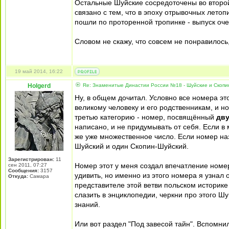
Остальные Шуйские сосредоточены во второй
связано с тем, что в эпоху отрывочных лето
пошли по проторенной тропинке - выпуск оче
Словом не скажу, что совсем не понравилось,
19 май 2014, 16:22
Holgerd
Re: Знаменитые Династии России №18 - Шуйские и Скопи
Ну, в общем дочитал. Условно все номера эт
великому человеку и его родственникам, и 
третью категорию - номер, посвящённый
дв
написано, и не придумывать от себя. Если в 
же уже множественное число. Если номер на
Шуйский и один Скопин-Шуйский.
Зарегистрирован:
11
Номер этот у меня создал впечатление номе
сен 2011, 07:27
Сообщения:
3157
удивить, но именно из этого номера я узнал
Откуда:
Самара
представителе этой ветви польском историке
слазить в энциклопедии, черкни про этого Шу
знаний.
Или вот раздел "Под завесой тайн". Вспомн