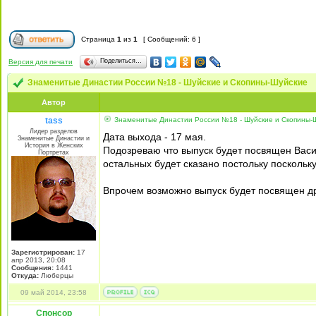
Страница
1
из
1
[ Сообщений: 6 ]
Поделиться…
Версия для печати
Знаменитые Династии России №18 - Шуйские и Скопины-Шуйские
Автор
tass
Знаменитые Династии России №18 - Шуйские и Скопины-
Лидер разделов
Дата выхода - 17 мая.
Знаменитые Династии и
История в Женских
Подозреваю что выпуск будет посвящен Васи
Портретах
остальных будет сказано постольку поскольку
Впрочем возможно выпуск будет посвящен др
Зарегистрирован:
17
апр 2013, 20:08
Сообщения:
1441
Откуда:
Люберцы
09 май 2014, 23:58
Спонсор