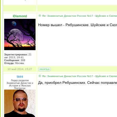
iDiamond
Re: Знаменитые Династии России №17 - Шуйские и Скопи
Номер вышел - Рябушинские. Шуйские и Ско
Зарегистрирован:
21
авг 2013, 19:41
Сообщения:
388
Откуда:
Москва
10 май 2014, 15:27
tass
Re: Знаменитые Династии России №17 - Шуйские и Скопи
Лидер разделов
Да, приобрел Рябушинских. Сейчас поправлю
Знаменитые Династии и
История в Женских
Портретах